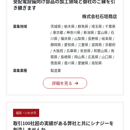
受配電設備向け部品の加工領域と御社のご縁を引
き継ぎます
株式会社石垣商店
募集地域
茨城県
栃木県
群馬県
埼玉県
千葉県
東京都
神奈川県
新潟県
富山県
石
川県
福井県
山梨県
長野県
岐阜県
静岡県
愛知県
三重県
滋賀県
京都府
大阪府
兵庫県
奈良県
和歌山県
鳥
取県
島根県
岡山県
広島県
山口県
徳島県
香川県
愛媛県
高知県
募集業種
製造業
詳細を見る
福島・いわき市
取引100社超の実績がある弊社と共にシナジーを
創造しませんか