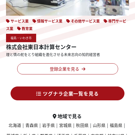
サービス業
情報サービス業
その他サービス業
専門サービ
ス業
教育業
福島・いわき市
株式会社東日本計算センター
理と情の
舵をとり
組織を
進化させる
未来志向の
知的経営者
登録企業を見る
ツグナラ企業一覧を見る
地域で見る
北海道
|
青森県
|
岩手県
|
宮城県
|
秋田県
|
山形県
|
福島県
|