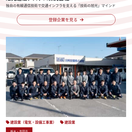
独自の
有線通信技術で
交通インフラを
支える
「技術の旭光」
マインド
登録企業を見る
建設業（電気・設備工事業）
建設業
栃木・真岡市