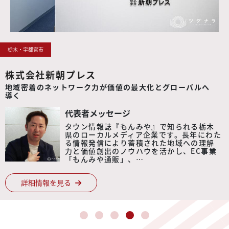
神奈川・相模原市中央区
相模カラーフォーム工業株式会社
小さな気づきを
大きな価値に
変える発想力で
新たな境地を
切り拓く
代表者メッセージ
弊社は、発泡素材の加工・販売を行う企業
です。主力製品は建築目地材で、スポンジ雑
貨・パッキング材・クッション材・吸音
材・断熱材・シール材などの幅広い商品を
製造しています。カッテ…
詳細情報を見る