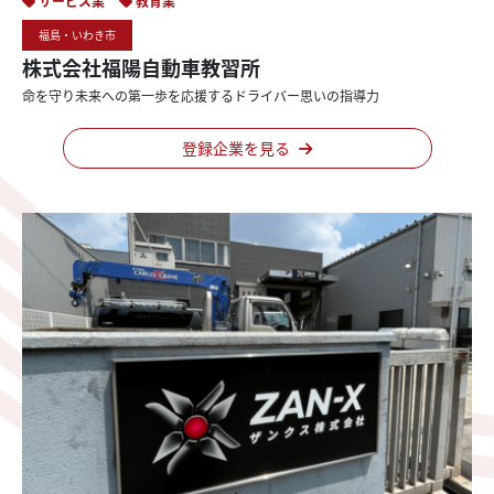
サービス業
教育業
福島・いわき市
株式会社福陽自動車教習所
命を
守り
未来への
第一歩を
応援する
ドライバー
思いの
指導力
登録企業を見る