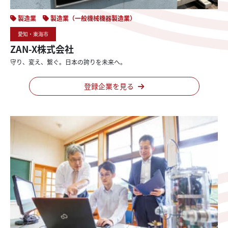
製造業
製造業（一般機械機器製造業）
愛知・東海市
ZAN-X株式会社
守り、
変え、
繋ぐ。
日本の
誇りを
未来へ。
登録企業を見る