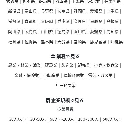
茨城県
|
栃木県
|
群馬県
|
埼玉県
|
千葉県
|
東京都
|
神奈川県
|
新潟県
|
富山県
|
長野県
|
岐阜県
|
静岡県
|
愛知県
|
三重県
|
滋賀県
|
京都府
|
大阪府
|
兵庫県
|
奈良県
|
鳥取県
|
島根県
|
岡山県
|
広島県
|
山口県
|
徳島県
|
香川県
|
愛媛県
|
高知県
|
福岡県
|
佐賀県
|
熊本県
|
大分県
|
宮崎県
|
鹿児島県
|
沖縄県
業種で見る
農業・林業・漁業
|
建設業
|
製造業
|
卸売業
|
小売・飲食業
|
金融・保険業
|
不動産業
|
運輸通信業
|
電気・ガス業
|
サービス業
企業規模で見る
従業員数
30人以下
|
30~50人
|
50人〜100人
|
100~500人
|
500人以上