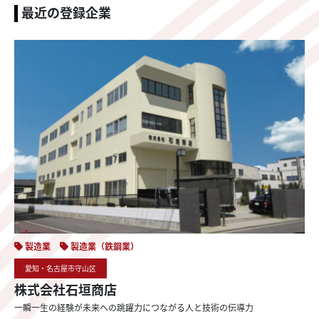
最近の登録企業
製造業
製造業（鉄鋼業）
愛知・名古屋市守山区
株式会社石垣商店
一瞬
一生の
経験が
未来への
跳躍力に
つながる
人と
技術の
伝導力