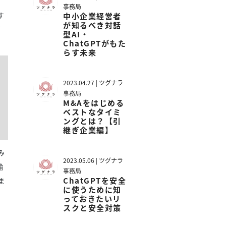
事務局
す
中小企業経営者
が知るべき対話
管
型AI・
ChatGPTがもた
らす未来
2023.04.27 | ツグナラ
事務局
M&Aをはじめる
ベストなタイミ
ングとは？【引
継ぎ企業編】
み
2023.05.06 | ツグナラ
輸
事務局
ChatGPTを安全
ま
に使うために知
っておきたいリ
スクと安全対策