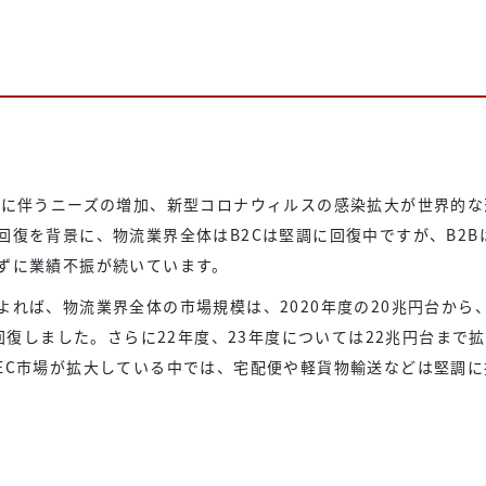
透に伴うニーズの増加、新型コロナウィルスの感染拡大が世界的な
復を背景に、物流業界全体はB2Cは堅調に回復中ですが、B2B
ずに業績不振が続いています。
れば、物流業界全体の市場規模は、2020年度の20兆円台から
回復しました。さらに22年度、23年度については22兆円台まで
EC市場が拡大している中では、宅配便や軽貨物輸送などは堅調に