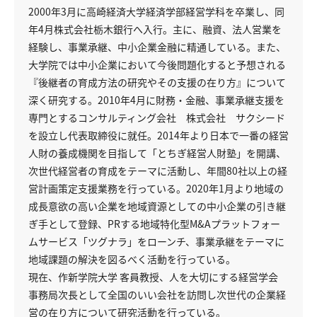
2000年3月に高崎経済大学経済学部経営学科を卒業し、同
年4月株式会社栃木銀行へ入行。主に、融資、法人営業を
経験し、事業承継、中小企業金融に精通している。また、
大学院では中小企業において今後問題化すると予想される
『後継者の育成方法の研究やその支援の在り方』について
深く研究する。2010年4月に財務・金融、事業承継支援を
専門とするコンサルティング会社 株式会社 サクシード
を設立し代表取締役に就任。2014年より日本で一番の経営
人財の養成機関を目指して「とちぎ経営人財塾」を開講、
次世代経営者の育成をテーマに活動し、年間80社以上の経
営計画策定支援業務を行っている。2020年1月より地域の
成長意欲の高い企業を地域資源としての中小企業の引き継
ぎ手として登録、PRする地域特化型M&Aプラットフォー
ムサービス「ツグナラ」をローンチ、事業承継をテーマに
地域課題の解決を図るべく活動を行っている。
現在、作新学院大学 客員教授、人を大切にする経営学会
事務局次長として全国のいい会社を訪問し次世代の企業経
営の在り方について研究活動を行っている。