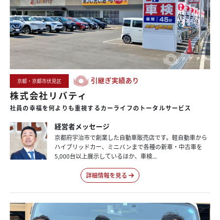
引継ぎ実績あり
京都・京都市伏見区
株式会社リバティ
社員の
幸福を
何よりも
重視する
カーライフの
トータル
サービス
経営者メッセージ
京都府宇治市で創業した自動車販売店です。軽自動車から
ハイブリッドカー、ミニバンまで各種の新車・中古車を
5,000台以上展示しているほか、車検...
詳細情報を見る