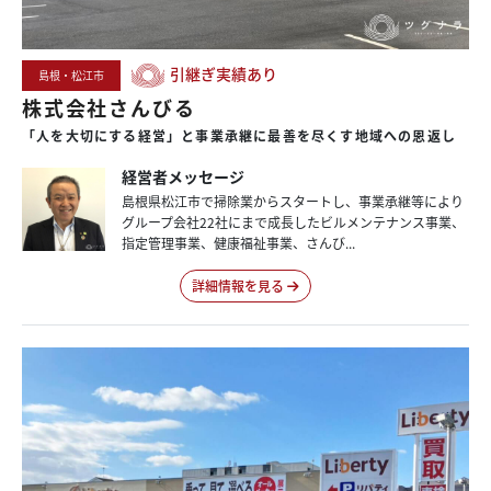
引継ぎ実績あり
島根・松江市
株式会社さんびる
「人を大切にする経営」と
事業承継に
最善を
尽くす
地域への
恩返し
経営者メッセージ
島根県松江市で掃除業からスタートし、事業承継等により
グループ会社22社にまで成長したビルメンテナンス事業、
指定管理事業、健康福祉事業、さんび...
詳細情報を見る