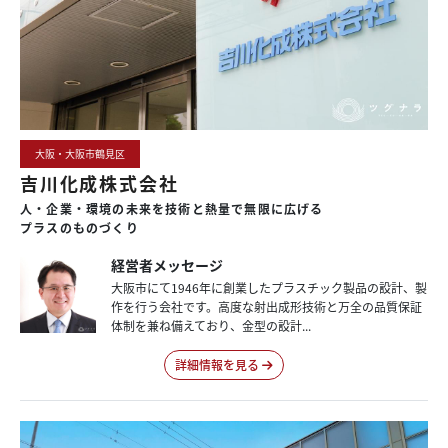
大阪・大阪市鶴見区
吉川化成株式会社
人・企業・環境の
未来を技術と熱量で
無限に広げる
プラスのものづくり
経営者メッセージ
大阪市にて1946年に創業したプラスチック製品の設計、製
作を行う会社です。高度な射出成形技術と万全の品質保証
体制を兼ね備えており、金型の設計...
詳細情報を見る