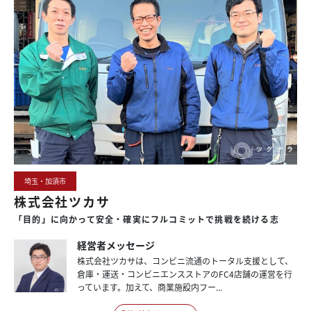
埼玉・加須市
株式会社ツカサ
「目的」に
向かって
安全・
確実に
フルコミットで
挑戦を
続ける
志
経営者メッセージ
株式会社ツカサは、コンビニ流通のトータル支援として、
倉庫・運送・コンビニエンスストアのFC4店舗の運営を行
っています。加えて、商業施設内フー...