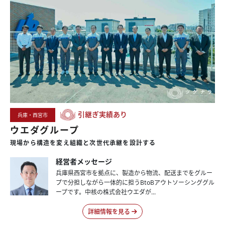
引継ぎ実績あり
兵庫・西宮市
ウエダグループ
現場から
構造を
変え
組織と
次世代承継を
設計する
経営者メッセージ
兵庫県西宮市を拠点に、製造から物流、配送までをグルー
プで分担しながら一体的に担うBtoBアウトソーシンググル
ープです。中核の株式会社ウエダが...
詳細情報を見る