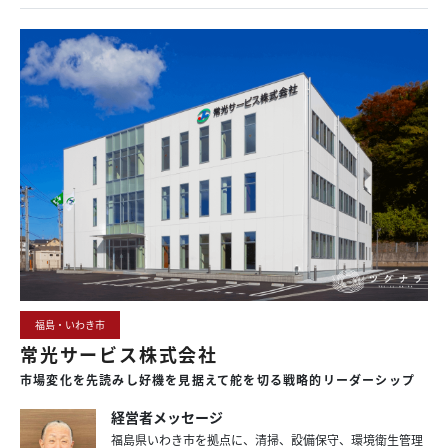
福島・いわき市
常光サービス株式会社
市場変化を
先読みし
好機を
見据えて
舵を
切る
戦略的
リーダーシップ
経営者メッセージ
福島県いわき市を拠点に、清掃、設備保守、環境衛生管理