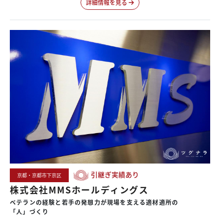
詳細情報を見る
引継ぎ実績あり
京都・京都市下京区
株式会社MMSホールディングス
ベテランの
経験と
若手の
発想力が
現場を
支える
適材適所の
「人」づくり