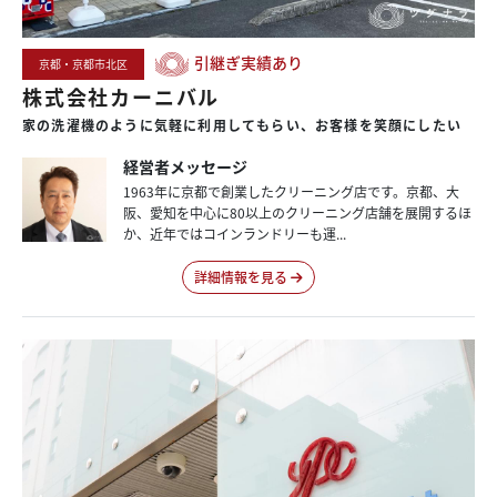
引継ぎ実績あり
京都・京都市北区
株式会社カーニバル
家の
洗濯機の
ように
気軽に
利用して
もらい、
お客様を
笑顔にしたい
経営者メッセージ
1963年に京都で創業したクリーニング店です。京都、大
阪、愛知を中心に80以上のクリーニング店舗を展開するほ
か、近年ではコインランドリーも運...
詳細情報を見る