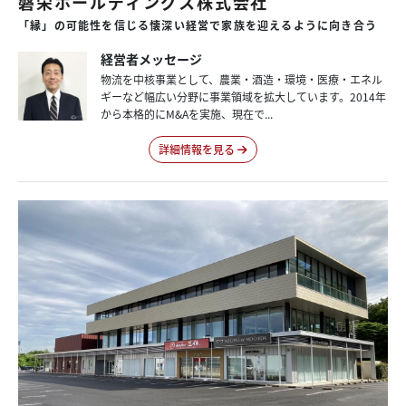
磐栄ホールディングス株式会社
「縁」の
可能性を
信じる
懐深い
経営で
家族を
迎えるように
向き合う
経営者メッセージ
物流を中核事業として、農業・酒造・環境・医療・エネル
ギーなど幅広い分野に事業領域を拡大しています。2014年
から本格的にM&Aを実施、現在で...
詳細情報を見る