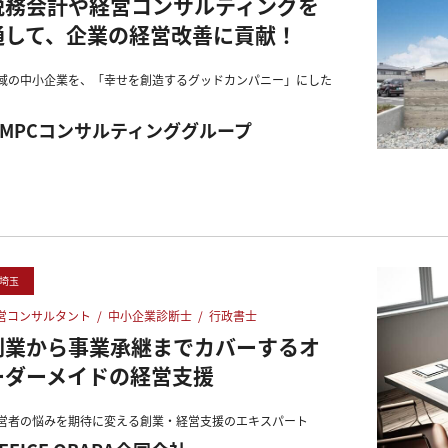
税務会計や経営コンサルティングを
通して、企業の経営改善に貢献！
域の中小企業を、「幸せを創造するグッドカンパニー」にした
MMPCコンサルティンググループ
埼玉
営コンサルタント
/
中小企業診断士
/
行政書士
創業から事業承継までカバーするオ
ーダーメイドの経営支援
営者の悩みを期待に変える創業・経営支援のエキスパート