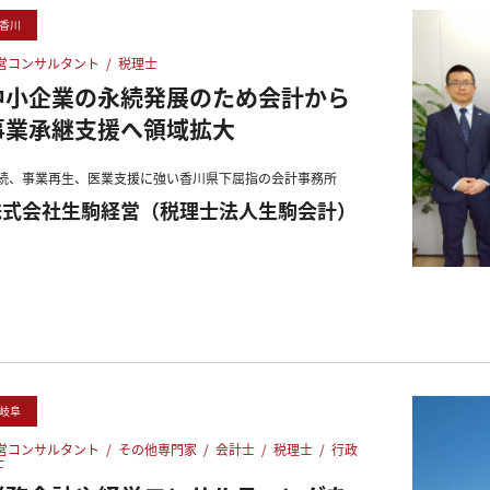
香川
営コンサルタント
/
税理士
中小企業の永続発展のため会計から
事業承継支援へ領域拡大
続、事業再生、医業支援に強い香川県下屈指の会計事務所
株式会社生駒経営（税理士法人生駒会計）
岐阜
営コンサルタント
/
その他専門家
/
会計士
/
税理士
/
行政
士