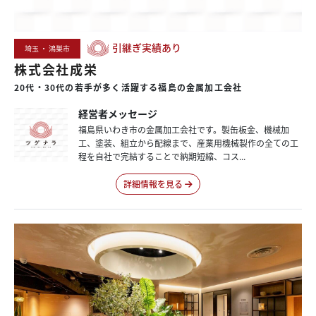
引継ぎ実績あり
埼玉 ・ 鴻巣市
株式会社成栄
20代・
30代の
若手が
多く
活躍する
福島の
金属加工会社
経営者メッセージ
福島県いわき市の金属加工会社です。製缶板金、機械加
工、塗装、組立から配線まで、産業用機械製作の全ての工
程を自社で完結することで納期短縮、コス...
詳細情報を見る