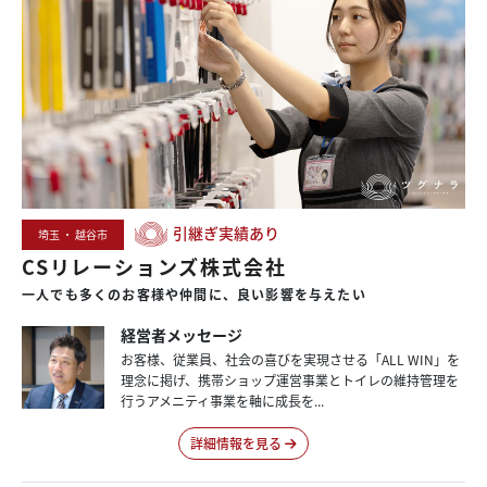
引継ぎ実績あり
埼玉 ・ 越谷市
CSリレーションズ株式会社
一人でも
多くの
お客様や
仲間に、
良い
影響を
与えたい
経営者メッセージ
お客様、従業員、社会の喜びを実現させる「ALL WIN」を
理念に掲げ、携帯ショップ運営事業とトイレの維持管理を
行うアメニティ事業を軸に成長を...
詳細情報を見る