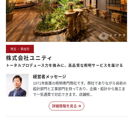
埼玉 ・ 草加市
株式会社ユニティ
トータル
プロデュース力を
強みに、
高品質な
照明サービスを
届ける
経営者メッセージ
1971年創業の照明専門商社です。商社でありながら自前の
設計部門と工事部門を持っており、企画・設計から施工ま
で一気通貫で対応できます。店舗照...
詳細情報を見る