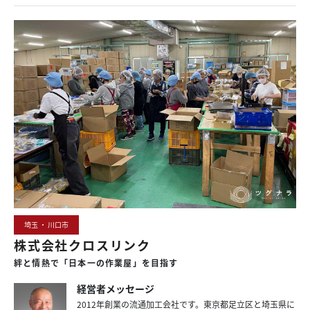
埼玉 ・ 川口市
株式会社クロスリンク
絆と
情熱で
「日本一の
作業屋」を
目指す
経営者メッセージ
2012年創業の流通加工会社です。東京都足立区と埼玉県に