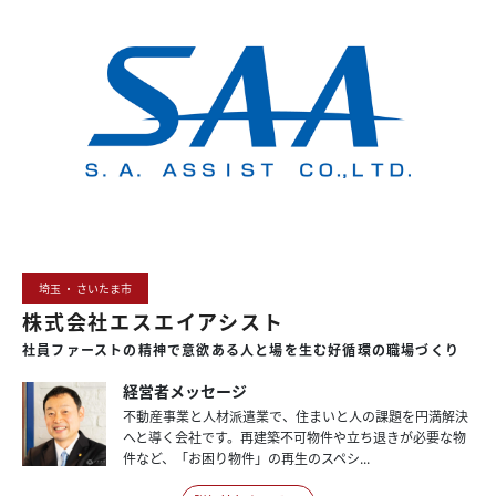
埼玉 ・ さいたま市
株式会社エスエイアシスト
社員ファーストの
精神で
意欲ある人と
場を
生む
好循環の
職場づくり
経営者メッセージ
不動産事業と人材派遣業で、住まいと人の課題を円満解決
へと導く会社です。再建築不可物件や立ち退きが必要な物
件など、「お困り物件」の再生のスペシ...