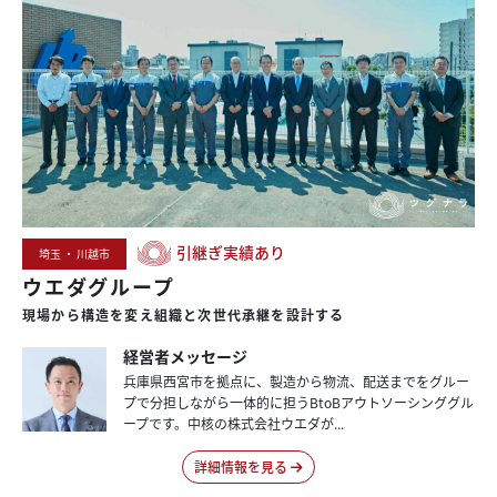
引継ぎ実績あり
埼玉 ・ 川越市
ウエダグループ
現場から
構造を
変え
組織と
次世代承継を
設計する
経営者メッセージ
兵庫県西宮市を拠点に、製造から物流、配送までをグルー
プで分担しながら一体的に担うBtoBアウトソーシンググル
ープです。中核の株式会社ウエダが...
詳細情報を見る