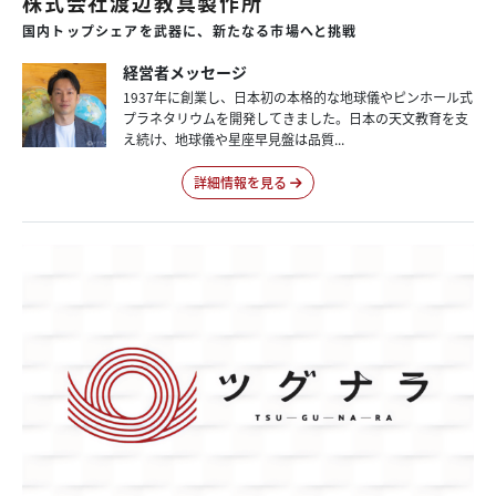
株式会社渡辺教具製作所
国内
トップシェアを
武器に、
新たなる
市場へと
挑戦
経営者メッセージ
1937年に創業し、日本初の本格的な地球儀やピンホール式
プラネタリウムを開発してきました。日本の天文教育を支
え続け、地球儀や星座早見盤は品質...
詳細情報を見る