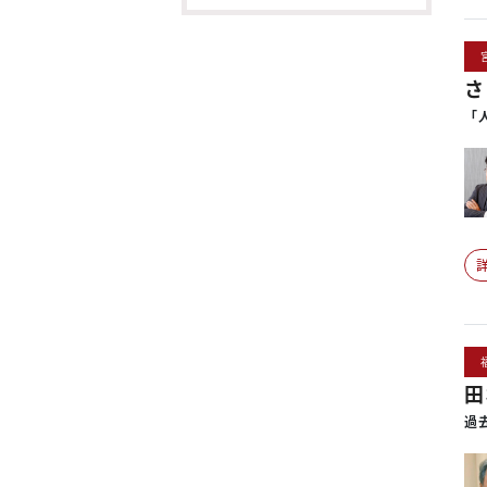
さ
「
田
過