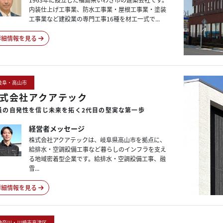
内装仕上げ工事業、防水工事業・屋根工事業・塗装
工事業など建設業の専門工事16種を材工一式で...
詳細情報を見る
岐阜・高山市
式会社アクアテック
員の
自発性を
信じ
未来を
拓く
2代目の
堅実な
第一歩
経営者メッセージ
株式会社アクアテックは、岐阜県高山市を拠点に、
給排水・空調設備工事など暮らしのインフラを支え
る地域密着型企業です。給排水・空調設備工事、融
雪...
詳細情報を見る
神奈川・川崎市高津区