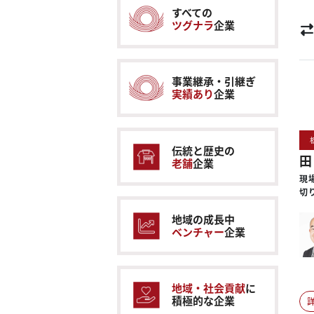
すべての
ツグナラ
企業
事業継承・引継ぎ
実績あり
企業
伝統と歴史の
田
老舗
企業
現
切
地域の成長中
ベンチャー
企業
地域・社会貢献
に
積極的な企業