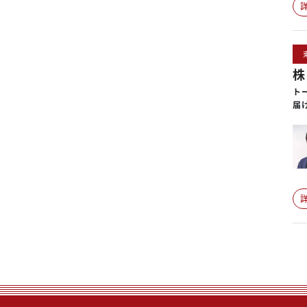
株
ト
届