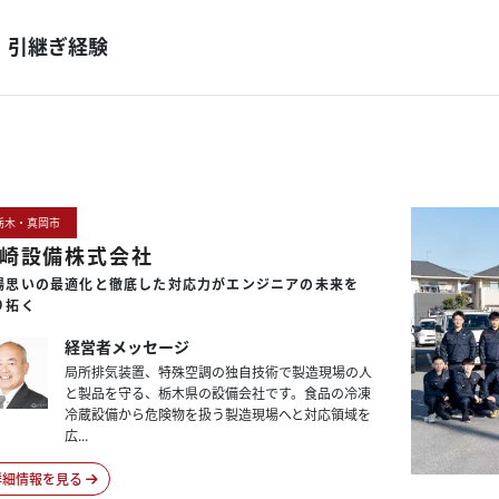
引継ぎ経験
栃木・真岡市
崎設備株式会社
場思いの
最適化と
徹底した
対応力が
エンジニアの
未来を
り拓く
経営者メッセージ
局所排気装置、特殊空調の独自技術で製造現場の人
と製品を守る、栃木県の設備会社です。食品の冷凍
冷蔵設備から危険物を扱う製造現場へと対応領域を
広...
詳細情報を見る