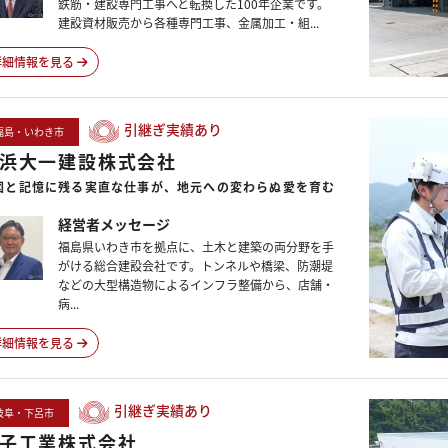
鉄筋・建設専門工事へと転換した100年企業です。
建設資材販売から各種専門工事、金属加工・組...
詳細情報を見る
引継ぎ実績あり
福島・いわき市
浜大一建設株式会社
図と
記憶に
残る
実直な
仕事が、
地元への
変わらぬ
愛を
育む
経営者メッセージ
福島県いわき市を拠点に、土木と建築の両分野を手
がける総合建設会社です。トンネルや橋梁、防潮堤
などの大型構造物によるインフラ整備から、店舗・
病...
詳細情報を見る
引継ぎ実績あり
岐阜・下呂市
子工業株式会社