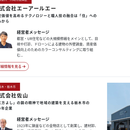
式会社エーアールエー
産価値を
高める
テクノロジーと
職人技の
融合は
「住」への
心から
経営者メッセージ
都営・UR住宅などの大規模修繕をメインとして、目
視や打診、ドローンによる建物の外壁調査、資産価
値向上のためのカラーコンサルティングに取り組
む...
詳細情報を見る
栃木・栃木市
式会社佐山
三方よし」の
鋼の
精神で
地域の
建築を
支える
栃木市の
00年企業
経営者メッセージ
1923年に鍋釜などの金物店として創業し、建材卸、