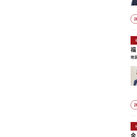
福
地
金