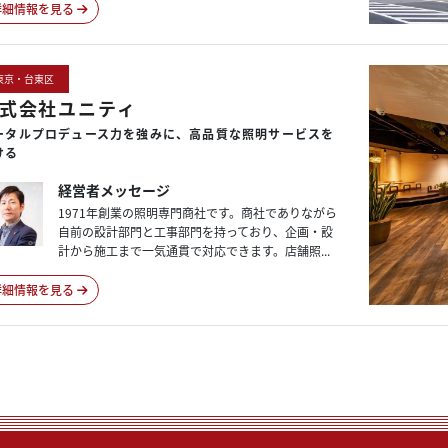
詳細情報を見る
東京・台東区
式会社ユニティ
ータル
プロデュース力を
強みに、
高品質な
照明サービスを
ける
経営者メッセージ
1971年創業の照明専門商社です。商社でありながら
自前の設計部門と工事部門を持っており、企画・設
計から施工まで一気通貫で対応できます。店舗照...
詳細情報を見る