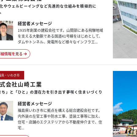
X化や
ウェルビーイングなど
先進的な
仕組みを
積極的に
入
経営者メッセージ
1935年創業の建設会社です。山間部にある飛騨地域
を支える大動脈である国道41号線をはじめとして、
ダムやトンネル、発電所など様々なインフラ工...
詳細情報を見る
福島・いわき市
式会社山崎工業
まち」と
「ひと」の
潜在力を
引き出す
夢咲く
住まいづくり
経営者メッセージ
福島県いわき市に拠点を構える総合建設会社です。
内外装の左官工事や防水工事、塗装工事等に加え、
住宅・店舗のエクステリアから不動産仲介まで、住
宅...