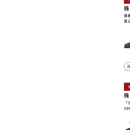
株
資
真
株
「
1