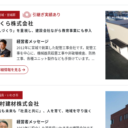
引継ぎ実績あり
宮城・宮城郡
くら株式会社
人づくり」を
重視し、
建設会社
ながら
教育事業にも
参入
経営者メッセージ
2012年に宮城で創業した配管工事会社です。配管工
事を中心に、機械器具設置工事や非破壊検査、防熱
工事、各種ユニット製作なども手掛けています。...
詳細情報を見る
福島・いわき市
村建材株式会社
去も
未来も
「社員と共に」、
人を育て、
地域を
守り抜く
経営者メッセージ
1963年に設立した福島県いわき市の建築会社です。