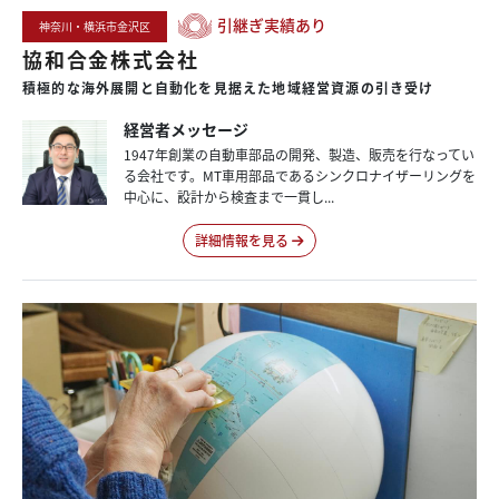
引継ぎ実績あり
神奈川・横浜市金沢区
協和合金株式会社
積極的な
海外展開と
自動化を
見据えた
地域
経営資源の
引き受け
経営者メッセージ
1947年創業の自動車部品の開発、製造、販売を行なってい
る会社です。MT車用部品であるシンクロナイザーリングを
中心に、設計から検査まで一貫し...
詳細情報を見る