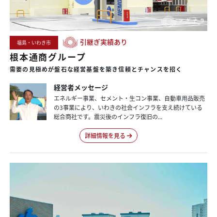
引継ぎ実績あり
福島・いわき市
根本通商グループ
需要の
見極めが
盤石な
経営基盤を
築き
信頼と
チャンスを
招く
経営者メッセージ
エネルギー事業、セメント・生コン事業、自動車用品販売
の3事業により、いわきの社会インフラを支え続けている
総合商社です。震災後のインフラ復旧の...
詳細情報を見る