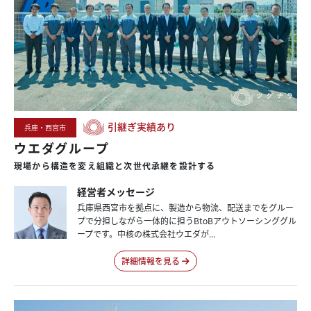
引継ぎ実績あり
兵庫・西宮市
ウエダグループ
現場から
構造を
変え
組織と
次世代承継を
設計する
経営者メッセージ
兵庫県西宮市を拠点に、製造から物流、配送までをグルー
プで分担しながら一体的に担うBtoBアウトソーシンググル
ープです。中核の株式会社ウエダが...
詳細情報を見る