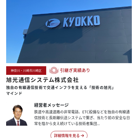
引継ぎ実績あり
神奈川・川崎市川崎区
旭光通信システム株式会社
独自の
有線通信技術で
交通インフラを
支える
「技術の旭光」
マインド
経営者メッセージ
鉄道や高速道路の非常電話、ETC設備などを独自の有線通
信技術と長距離伝送システムで繋ぎ、当たり前の安全な日
常を陰から支え続けている技術者集団...
詳細情報を見る