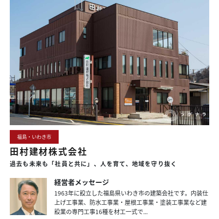
福島・いわき市
田村建材株式会社
過去も
未来も
「社員と共に」、
人を育て、
地域を
守り抜く
経営者メッセージ
1963年に設立した福島県いわき市の建築会社です。内装仕
上げ工事業、防水工事業・屋根工事業・塗装工事業など建
設業の専門工事16種を材工一式で...