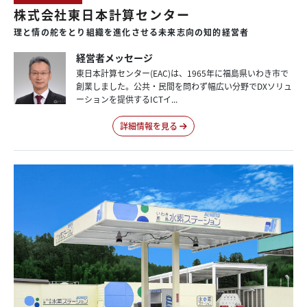
株式会社東日本計算センター
理と情の
舵をとり
組織を
進化させる
未来志向の
知的経営者
経営者メッセージ
東日本計算センター(EAC)は、1965年に福島県いわき市で
創業しました。公共・民間を問わず幅広い分野でDXソリュ
ーションを提供するICTイ...
詳細情報を見る