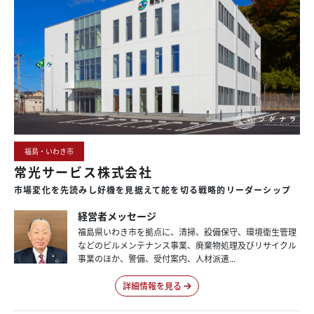
福島・いわき市
常光サービス株式会社
市場変化を
先読みし
好機を
見据えて
舵を
切る
戦略的
リーダーシップ
経営者メッセージ
福島県いわき市を拠点に、清掃、設備保守、環境衛生管理
などのビルメンテナンス事業、廃棄物処理及びリサイクル
事業のほか、警備、受付案内、人材派遣...
詳細情報を見る