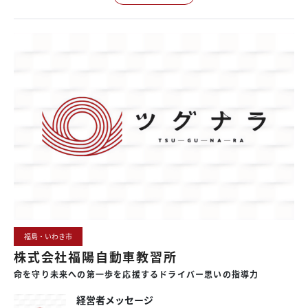
福島・いわき市
株式会社福陽自動車教習所
命を
守り
未来への
第一歩を
応援する
ドライバー
思いの
指導力
経営者メッセージ