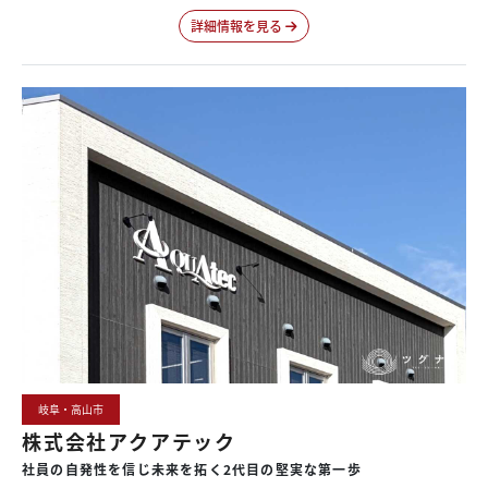
詳細情報を見る
岐阜・高山市
株式会社アクアテック
社員の
自発性を
信じ
未来を
拓く
2代目の
堅実な
第一歩