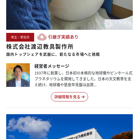
引継ぎ実績あり
埼玉・草加市
株式会社渡辺教具製作所
国内
トップシェアを
武器に、
新たなる
市場へと
挑戦
経営者メッセージ
1937年に創業し、日本初の本格的な地球儀やピンホール式
プラネタリウムを開発してきました。日本の天文教育を支
え続け、地球儀や星座早見盤は品質...
詳細情報を見る