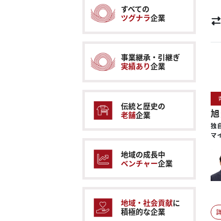
すべての
ツグナラ
企業
事業継承・引継ぎ
実績あり
企業
伝統と歴史の
旭
老舗
企業
独
マ
地域の成長中
ベンチャー
企業
地域・社会貢献
に
積極的な企業