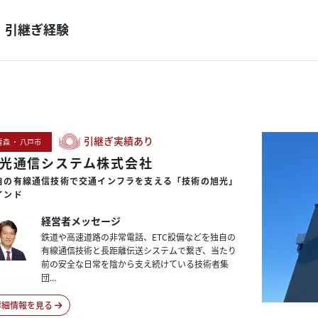
引継ぎ経験
引継ぎ実績あり
青森 ・ 八戸市
光通信システム株式会社
自の
有線通信技術で
交通インフラを
支える
「技術の旭光」
インド
経営者メッセージ
鉄道や高速道路の非常電話、ETC設備などを独自の
有線通信技術と長距離伝送システムで繋ぎ、当たり
前の安全な日常を陰から支え続けている技術者集
団...
詳細情報を見る