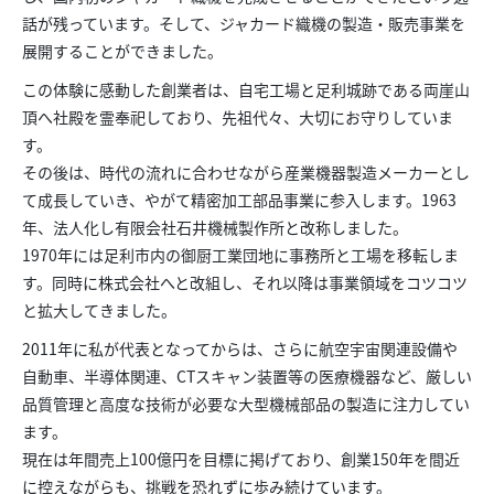
話が残っています。そして、ジャカード織機の製造・販売事業を
展開することができました。
この体験に感動した創業者は、自宅工場と足利城跡である両崖山
頂へ社殿を霊奉祀しており、先祖代々、大切にお守りしていま
す。
その後は、時代の流れに合わせながら産業機器製造メーカーとし
て成長していき、やがて精密加工部品事業に参入します。1963
年、法人化し有限会社石井機械製作所と改称しました。
1970年には足利市内の御厨工業団地に事務所と工場を移転しま
す。同時に株式会社へと改組し、それ以降は事業領域をコツコツ
と拡大してきました。
2011年に私が代表となってからは、さらに航空宇宙関連設備や
自動車、半導体関連、CTスキャン装置等の医療機器など、厳しい
品質管理と高度な技術が必要な大型機械部品の製造に注力してい
ます。
現在は年間売上100億円を目標に掲げており、創業150年を間近
に控えながらも、挑戦を恐れずに歩み続けています。