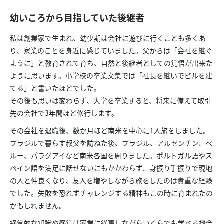
幼いころから目指していた後継者
私は創業家で生まれ、幼少期は会社に遊びに行くことも多くあ
り、家業のことを身近に感じていました。父からは「会社を継ぐ
ように」と教育されて育ち、自然と後継者としての覚悟が出来た
ように思います。小学校の卒業文集では「社長を継いでビルを建
てる」と書いたほどでした。
その後も思いは変わらず、大学を卒業すると、将来に備えて取引
先の会社で3年間ほど修行します。
その会社を退職後、数か月ほど南米を中心に1人旅をしました。
ブラジルで暮らす叔父を訪ねた後、ブラジル、アルゼンチン、ペ
ルー、パラグアイなど南米各国を周りました。ポルトガル語やス
ペイン語を満足に話せないにもかかわらず、身振り手振りで現地
の人と仲良くなり、友人を増やしながら旅をしたのは貴重な経験
でした。失敗を恐れずチャレンジする精神もこの時に育まれたの
かもしれません。
経営的な知識や感覚は家業に従事しながらいくらでも学べる機会