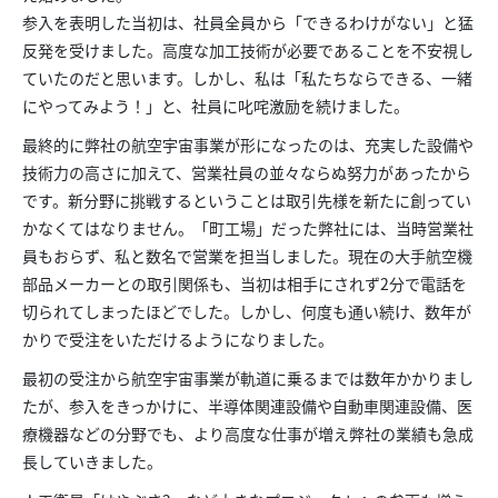
参入を表明した当初は、社員全員から「できるわけがない」と猛
反発を受けました。高度な加工技術が必要であることを不安視し
ていたのだと思います。しかし、私は「私たちならできる、一緒
にやってみよう！」と、社員に叱咤激励を続けました。
最終的に弊社の航空宇宙事業が形になったのは、充実した設備や
技術力の高さに加えて、営業社員の並々ならぬ努力があったから
です。新分野に挑戦するということは取引先様を新たに創ってい
かなくてはなりません。「町工場」だった弊社には、当時営業社
員もおらず、私と数名で営業を担当しました。現在の大手航空機
部品メーカーとの取引関係も、当初は相手にされず2分で電話を
切られてしまったほどでした。しかし、何度も通い続け、数年が
かりで受注をいただけるようになりました。
最初の受注から航空宇宙事業が軌道に乗るまでは数年かかりまし
たが、参入をきっかけに、半導体関連設備や自動車関連設備、医
療機器などの分野でも、より高度な仕事が増え弊社の業績も急成
長していきました。