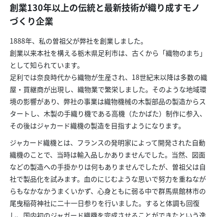
創業130年以上の伝統と最新技術が織り成すモノ
づくり企業
1888年、私の曽祖父が弊社を創業しました。
創業以来本社を構える栃木県足利市は、古くから「織物のまち」
として知られています。
足利では奈良時代から織物が生産され、18世紀末以降は多数の織
屋・買継商が出現し、織物業で繁栄しました。そのような地域環
境の影響があり、弊社の事業は織物機械の木製部品の製造からス
タートし、木製の手織り機である高機（たかばた）制作に参入、
その後はジャカード織機の製造を目指すようになります。
ジャカード織機とは、フランスの発明家によって開発された自動
織機のことで、当時は輸入品しかありませんでした。当然、図面
などの製造への手掛かりは何もありませんでしたが、曽祖父は自
社で製品化を試みます。血のにじむような思いで努力を重ねなが
らもなかなかうまくいかず、心身ともに弱る中で群馬県館林市の
尾曳稲荷神社に二十一日参りを行いました。すると体調も回復
し、国内初のジャガード織機を完成させることができたという逸