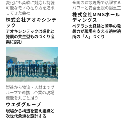
変化にも柔軟に対応し
持続
全国の
建設現場で
活躍する
可能なモノの在り方を
追求
パワーと
安全重視の
揚重工
してきた会社
株式会社MMSホール
株式会社アオキシンテ
ディングス
ック
ベテランの
経験と
若手の
発
アオキシンテックは
進化と
想力が
現場を
支える
適材適
発展の
共生型ものづくり産
所の
「人」づくり
業に挑む
製造から
物流・
人材まで
グ
ループで
連携し
企業の
現場
機能を
丸ごと
担う
ウエダグループ
現場から
構造を
変え
組織と
次世代承継を
設計する