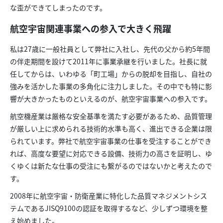
な歪ができてしまったのです。
航空宇宙関連事業への参入で大きく飛躍
私は27歳に一般社員として弊社に入社し、先代の父から約5年間
の伴走期間を設けて2011年に事業承継を行いました。社長に就
任してからは、いわゆる「町工場」からの脱却を目指し、自社の
強みを活かした事業の多角化に注力しました。その中でも特に影
響が大きかったものといえるのが、航空宇宙事業への参入です。
航空機産業は厳格な安全基準を満たす必要があるため、品質管理
が厳しい上に求められる技術的水準も高く、進出できる企業は限
られています。弊社で航空宇宙事業の仕事を受注することができ
れば、高度な要望に対応できる設備、技術力の高さを証明し、ゆ
くゆくは新たな仕事の受注にも繋がるのではないかと考えたので
す。
2008年に航空宇宙・防衛産業に特化した品質マネジメントシス
テムであるJISQ9100の認証を取得するなど、少しずつ環境を整
え始めました。