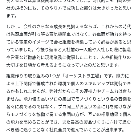
社の規模的にも、そのやり方で成功した部分は大きかったと思い
ます。
しかし、会社のさらなる成長を見据えるならば、これからの時代
は先頭車両が引っ張る蒸気機関車ではなく、各車両が動力を持っ
ている電車のイメージで会社組織を構築していく必要があると思
っていました。今振り返ると入社前の一人旅や入社した際に製造
や営業など徹底的に現場業務に従事したことで、人や組織作りの
大切さを日頃から考えるようになっていたのだと思います。
組織作りの取り組みの1つが「オーケストラ工場」です。能力に
よる上下関係で編成された環境で個人のスキルアップは期待でき
るかもしれませんが、弊社だからこその連携力やチーム力は育ち
ません。能力値の高いソロの集団でモノづくりという名の音楽を
各々に奏でるのではなく、プロ同士がお互いの音に耳を傾けなが
らモノづくりを協働で奏でる集団の方が、互いの相乗効果で個人
の能力を高めることができ、また最高の製品づくりに向けて進む
べき道に迷うことなく社員全員で進んでいくことが出来ます。