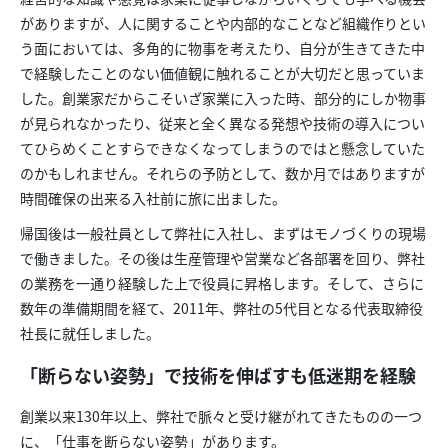
がありますが、人に関することや内部的なことなど組織作りとい
う面においては、多角的に物事を考えたり、自分が生きてきた中
で経験したことのない価値観に触れることが大切だと思っていま
した。創業家だからこそいざ家業に入った時、部分的にしか物事
が見られなかったり、従来と全く異なる発想や技術の導入につい
てひらめくことすらできなくなってしまうのではと懸念していた
のかもしれません。それらの予防として、数か月ではありますが
時間確保の出来る入社前に旅に出ました。
帰国後は一般社員として弊社に入社し、まずはモノづくりの現場
で働きました。その後は生産管理や営業など各部署を回り、弊社
の業務を一通り経験した上で役員に昇格します。そして、さらに
数年の準備期間を経て、2011年、弊社の5代目となる代表取締役
社長に就任しました。
「断らない姿勢」で技術を伸ばすも低迷期を経験
創業以来130年以上、弊社で脈々と受け継がれてきたものの一つ
に、「仕事を断らない姿勢」があります。