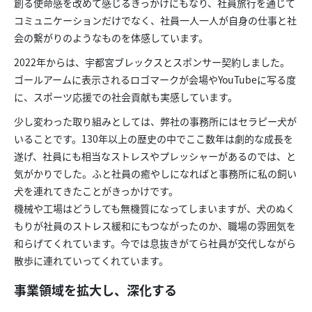
創る使命感を改めて感じるきっかけにもなり、社員旅行を通じて
コミュニケーションだけでなく、社員一人一人が自身の仕事と社
会の繋がりのようなものを体感しています。
2022年からは、宇都宮ブレックスとスポンサー契約しました。
ゴールアームに表示されるロゴマークが会場やYouTubeに写る度
に、スポーツ応援での社会貢献も実感しています。
少し変わった取り組みとしては、弊社の事務所にはセラピー犬が
いることです。130年以上の歴史の中でここ数年は劇的な成長を
遂げ、社員にも相当なストレスやプレッシャーがあるのでは、と
気がかりでした。ふと社員の癒やしになればと事務所に私の飼い
犬を連れてきたことがきっかけです。
機械や工場はどうしても無機質になってしまいますが、犬のぬく
もりが社員のストレス緩和にもつながったのか、職場の雰囲気を
和らげてくれています。今では息抜きがてら社員が交代しながら
散歩に連れていってくれています。
事業領域を拡大し、深化する