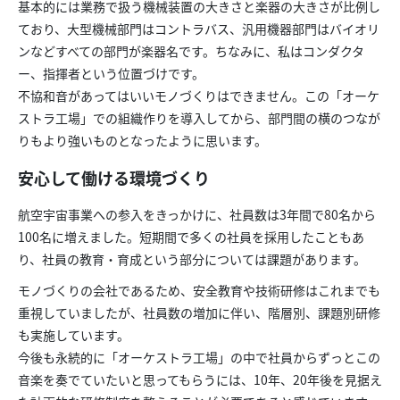
基本的には業務で扱う機械装置の大きさと楽器の大きさが比例し
ており、大型機械部門はコントラバス、汎用機器部門はバイオリ
ンなどすべての部門が楽器名です。ちなみに、私はコンダクタ
ー、指揮者という位置づけです。
不協和音があってはいいモノづくりはできません。この「オーケ
ストラ工場」での組織作りを導入してから、部門間の横のつなが
りもより強いものとなったように思います。
安心して働ける環境づくり
航空宇宙事業への参入をきっかけに、社員数は3年間で80名から
100名に増えました。短期間で多くの社員を採用したこともあ
り、社員の教育・育成という部分については課題があります。
モノづくりの会社であるため、安全教育や技術研修はこれまでも
重視していましたが、社員数の増加に伴い、階層別、課題別研修
も実施しています。
今後も永続的に「オーケストラ工場」の中で社員からずっとこの
音楽を奏でていたいと思ってもらうには、10年、20年後を見据え