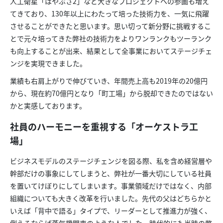
人工衛星「はやぶさ2」など大きなプロジェクトへの参画も増え
てきており、130年以上にわたって培った技術力を、一気に飛躍
させることができたと思います。思い切って新分野に挑戦するこ
とで元々培ってきた弊社の技術力をよりワンランクもツーランク
も向上することが出来、結果として全事業においてステージチェ
ンジを実現できました。
業績も右肩上がりで伸びていき、年間売上高も2019年の20億円
から、現在約70億円となり「町工場」から脱却できたのではない
かと実感しております。
社員のハーモニーを重視する「オーケストラ工
場」
ビジネスモデルのステージチェンジを図る際、私を含め経営層や
幹部だけの事象にしてしまうと、弊社が一番大切にしている社員
を置いてけぼりにしてしまいます。事業領域だけではなく、内部
組織についても大きく改革を行いました。先代の父はどちらかと
いえば「背中で語る」タイプで、リーダーとして推進力が強く、
例えるならば蒸気機関車のような人でした。時代的にも当時の弊