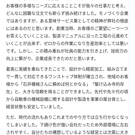
お客様の多様なニーズに応えることこそが我々の仕事だと考え、
どんなに困難な注文でも断らず挑み続けました。モノづくり企業
ではありますが、ある意味サービス業としての精神が弊社の根底
にはあるのだと思います。創業当時、お客様のご要望に一つ一つ
お答えしていくことは、製造マニュアルに沿った工程の元進めて
いくことが出来ず、ゼロからの作業になり生産効率としては悪い
です。しかし、この積み重ねが社員の能力を引き上げ、技術力の
向上に繋がり、企業成長できたのだと思います。
着実に実績を重ねてきたことで、設計から精密加工、組み立てま
で一貫して対応できるワンストップ体制が確立され、地域のお客
様から「石井機械さんに頼めば何とかなる」「駆け込み寺的存
在」と、大きな信頼を得ることができました。先代や先々代の頃
から自動車の機械設備に関する設計や製造を事業の屋台骨とし、
経営状態も安定していました。
ただ、時代の流れもありこれまでのやり方では立ち行かなくなっ
てしまいました。下請け色が強い会社だったため外部環境に左右
されやすく、自分たちの構想しているような経営とは次第に大き