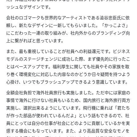
ッシュなデザインです。
会社のロゴマークも世界的なアーティストである澁谷忠臣氏に依
頼し、新たなデザインに一新してもらいました。「かっこよさ」
にこだわった一連の取り組みが、社内外からのブランディング向
上に繋がればと思っています。
また、最も重視していることが社員への利益還元です。ビジネス
モデルのステージチェンジに成功した際、まず優先的に行ったこ
とはベースアップです。福利厚生に関しても社員やその家族を取
り巻く環境変化に対応した内容なのかどうか日々疑問を持つよう
心掛け、いつでもブラッシュアップできるよう意識しています。
全額会社負担で海外社員旅行も実施しました。ただ中には家庭の
事情で海外に行けない社員もいるため、国内旅行と海外旅行両方
実施し、選択出来るようにしています。飛行機に乗れば「君たち
が作った部品が使われているんだよ」という話もできるので、社
員にとっては自分の仕事が社会にどのように貢献しているかを実
感する機会にもなっています。また、より高品質な安全なモノを