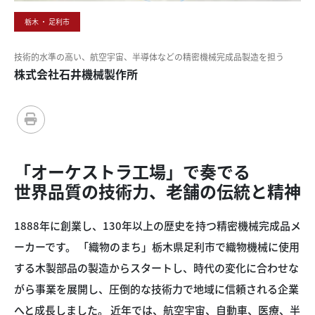
栃木 ・ 足利市
技術的水準の
高い、
航空宇宙、
半導体などの
精密機械
完成品製造を
担う
株式会社石井機械製作所
「オーケストラ工場」で
奏でる
世界品質の
技術力、
老舗の
伝統と
精神
1888年に創業し、130年以上の歴史を持つ精密機械完成品メ
ーカーです。 「織物のまち」栃木県足利市で織物機械に使用
する木製部品の製造からスタートし、時代の変化に合わせな
がら事業を展開し、圧倒的な技術力で地域に信頼される企業
へと成長しました。 近年では、航空宇宙、自動車、医療、半