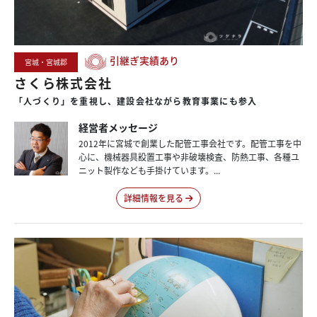
引継ぎ実績あり
宮城・宮城郡
さくら株式会社
「人づくり」を
重視し、
建設会社
ながら
教育事業にも
参入
経営者メッセージ
2012年に宮城で創業した配管工事会社です。配管工事を中
心に、機械器具設置工事や非破壊検査、防熱工事、各種ユ
ニット製作なども手掛けています。...
詳細情報を見る