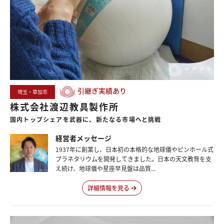
引継ぎ実績あり
埼玉・草加市
株式会社渡辺教具製作所
国内
トップシェアを
武器に、
新たなる
市場へと
挑戦
経営者メッセージ
1937年に創業し、日本初の本格的な地球儀やピンホール式
プラネタリウムを開発してきました。日本の天文教育を支
え続け、地球儀や星座早見盤は品質...
詳細情報を見る