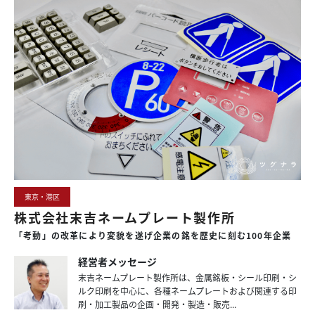
東京・港区
株式会社末吉ネームプレート製作所
「考動」の
改革により
変貌を
遂げ
企業の
銘を
歴史に
刻む
100年
企業
経営者メッセージ
末吉ネームプレート製作所は、金属銘板・シール印刷・シ
ルク印刷を中心に、各種ネームプレートおよび関連する印
刷・加工製品の企画・開発・製造・販売...