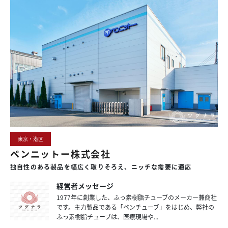
東京・港区
ペンニットー株式会社
独自性のある
製品を
幅広く
取りそろえ、
ニッチな
需要に
適応
経営者メッセージ
1977年に創業した、ふっ素樹脂チューブのメーカー兼商社
です。主力製品である「ペンチューブ」をはじめ、弊社の
ふっ素樹脂チューブは、医療現場や...