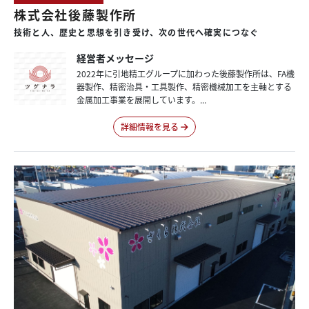
株式会社後藤製作所
技術と人、
歴史と思想を
引き受け、
次の世代へ
確実に
つなぐ
経営者メッセージ
2022年に引地精工グループに加わった後藤製作所は、FA機
器製作、精密治具・工具製作、精密機械加工を主軸とする
金属加工事業を展開しています。...
詳細情報を見る