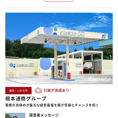
引継ぎ実績あり
福島・いわき市
根本通商グループ
需要の
見極めが
盤石な
経営基盤を
築き
信頼と
チャンスを
招く
経営者メッセージ