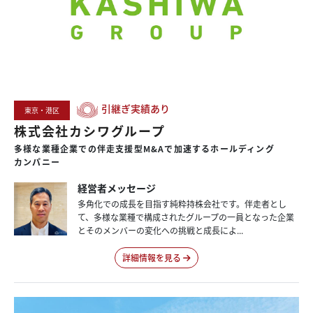
引継ぎ実績あり
東京・港区
株式会社カシワグループ
多様な
業種企業での
伴走支援型
M&Aで
加速する
ホールディング
カンパニー
経営者メッセージ
多角化での成長を目指す純粋持株会社です。伴走者とし
て、多様な業種で構成されたグループの一員となった企業
とそのメンバーの変化への挑戦と成長によ...
詳細情報を見る