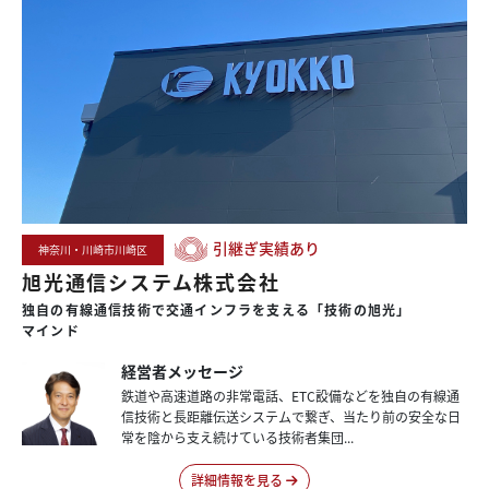
引継ぎ実績あり
神奈川・川崎市川崎区
旭光通信システム株式会社
独自の
有線通信技術で
交通インフラを
支える
「技術の旭光」
マインド
経営者メッセージ
鉄道や高速道路の非常電話、ETC設備などを独自の有線通
信技術と長距離伝送システムで繋ぎ、当たり前の安全な日
常を陰から支え続けている技術者集団...
詳細情報を見る