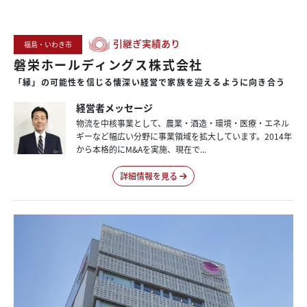
引継ぎ実績あり
福島・いわき市
磐栄ホールディングス株式会社
「縁」の
可能性を
信じる
懐深い
経営で
家族を
迎えるように
向き合う
経営者メッセージ
物流を中核事業として、農業・酒造・環境・医療・エネル
ギーなど幅広い分野に事業領域を拡大しています。2014年
から本格的にM&Aを実施、現在で...
詳細情報を見る