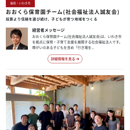
福島・いわき市
おおくら保育園チーム(社会福祉法人誠友会)
採算より
信頼を
選び続け、
子どもが
育つ
地域を
つくる
経営者メッセージ
おおくら保育園チーム(社会福祉法人誠友会)は、いわき市
を拠点に保育・子育て支援を展開する社会福祉法人です。
障がいのある子どもを含め「行き場を...
詳細情報を見る