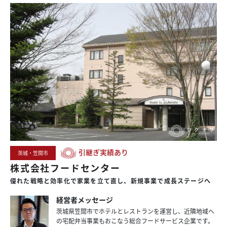
引継ぎ実績あり
茨城・笠間市
株式会社フードセンター
優れた
戦略と
効率化で
家業を
立て直し、
新規事業で
成長
ステージへ
経営者メッセージ
茨城県笠間市でホテルとレストランを運営し、近隣地域へ
の宅配弁当事業もおこなう総合フードサービス企業です。