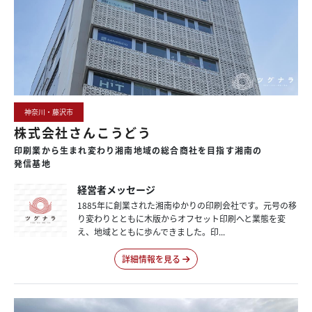
神奈川・藤沢市
株式会社さんこうどう
印刷業から
生まれ変わり
湘南地域の
総合商社を
目指す
湘南の
発信基地
経営者メッセージ
1885年に創業された湘南ゆかりの印刷会社です。元号の移
り変わりとともに木版からオフセット印刷へと業態を変
え、地域とともに歩んできました。印...
詳細情報を見る