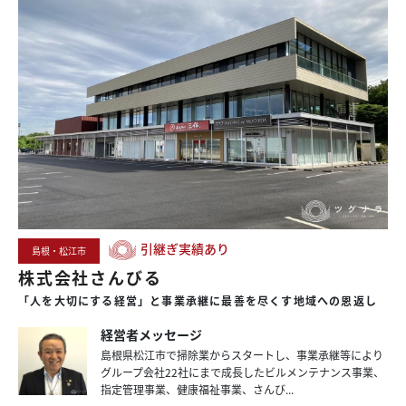
引継ぎ実績あり
島根・松江市
株式会社さんびる
「人を大切にする経営」と
事業承継に
最善を
尽くす
地域への
恩返し
経営者メッセージ
島根県松江市で掃除業からスタートし、事業承継等により
グループ会社22社にまで成長したビルメンテナンス事業、
指定管理事業、健康福祉事業、さんび...