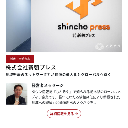
栃木・宇都宮市
株式会社新朝プレス
地域密着の
ネットワーク力が
価値の
最大化と
グローバルへ
導く
経営者メッセージ
タウン情報誌『もんみや』で知られる栃木県のローカルメ
ディア企業です。長年にわたる情報発信により蓄積された
地域への理解力と価値創出のノウハウを...
詳細情報を見る