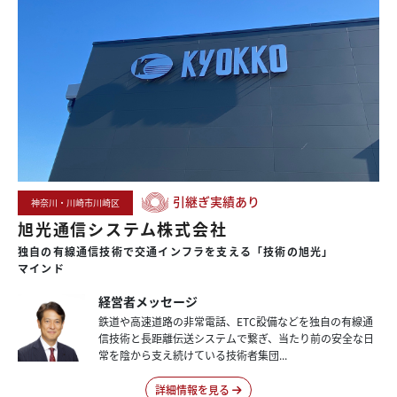
引継ぎ実績あり
神奈川・川崎市川崎区
旭光通信システム株式会社
独自の
有線通信技術で
交通インフラを
支える
「技術の旭光」
マインド
経営者メッセージ
鉄道や高速道路の非常電話、ETC設備などを独自の有線通
信技術と長距離伝送システムで繋ぎ、当たり前の安全な日
常を陰から支え続けている技術者集団...
詳細情報を見る