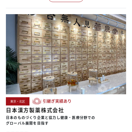
引継ぎ実績あり
東京・北区
日本漢方製薬株式会社
日本の
ものづくり企業と
協力し
健康・
医療分野での
グローバル展開を
目指す