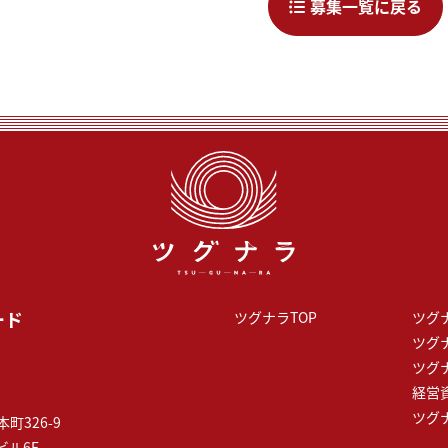
募集一覧に戻る
ード
ツグナラTOP
ツグ
ツグ
ツグ
経営
ツグ
町326-9
ビル6F