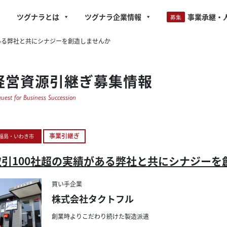
ツグナラとは
ツグナラ企業情報
事業承継・
ある弊社と共にシナジーを創造しませんか
経営資源引継ぎ募集情報
uest for Business Succession
事業引継ぎ
福島・いわき市
取引100社超の実績がある弊社と共にシナジーを
買い手企業
株式会社タクトフル
創業時
より
こだわり
続けた
製造派遣