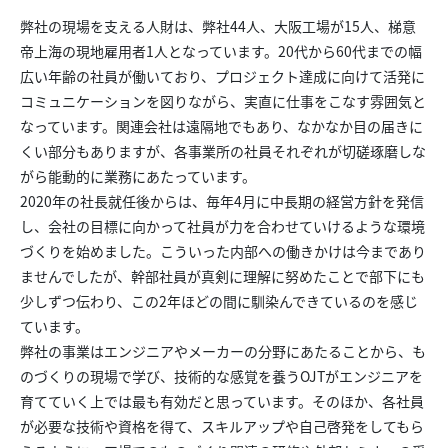
弊社の現場を支える人財は、弊社44人、大阪工場が15人、梯意
帝上海の現地雇用者1人となっています。20代から60代までの幅
広い年齢の社員が働いており、プロジェクト達成に向けて活発に
コミュニケーションを図りながら、実直に仕事をこなす雰囲気と
なっています。関連会社は遠隔地でもあり、なかなか目の届きに
くい部分もありますが、各事業所の社員それぞれが切磋琢磨しな
がら能動的に業務にあたっています。
2020年の社長就任後からは、毎年4月に中長期の経営方針を発信
し、会社の目標に向かって社員が力を合わせていけるような環境
づくりを始めました。こういった内部への働きかけは今まであり
ませんでしたが、幹部社員が真剣に理解に努めたことで部下にも
少しずつ伝わり、この2年ほどの間に馴染んできているのを感じ
ています。
弊社の事業はエンジニアやメーカーの分野にあたることから、も
のづくりの現場で学び、技術的な感覚を養うOJTがエンジニアを
育てていく上では最も有効だと思っています。そのほか、各社員
が必要な技術や資格を得て、スキルアップや自己啓発をしてもら