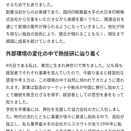
せるためでもありました。
創業当初からのお客様であり、国内印刷業最大手の大日本印刷株
式会社から仕事をいただきながら実績を築くうちに、関連会社を
通じて新規の案件が得られるようになっていきました。他社が持
ち得ない独自の技術により、競合が現れることもなく、現在まで
順調に成長を続けていきました。
外部環境の変化の中で熱技研に辿り着く
4代目である私は、東京に生まれ神奈川で育ちました。父も母も
経営者でそれぞれ事業を営んでいたので、今振り返ると経営的な
感覚や考え方は、この環境の中で自然に培われてきたように思わ
れます。家業は製造のマーケットや拠点が中国に移行し始めたこ
とで継続を断念せざるを得ず、経営者としての苦労を身をもって
知りました。
学校を卒業後には、弊社を支援した協力会社の方に入社しまし
た。時代の流れとともに事業が徐々に衰退し始める中で、高松が
独立し、私も業界最大手の会社からスカウトがあり1996年に転