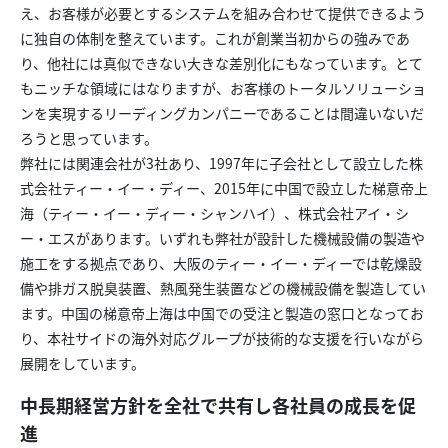
え、お客様が必要とするシステムを組み合わせて提供できるよう
に独自の体制を整えています。これが創業当初からの強みであ
り、他社には真似できない大きな差別化にもなっています。とて
もニッチな領域にはなりますが、お客様のトータルソリューショ
ンを実現するリーディングカンパニーであることは間違いないだ
ろうと思っています。
弊社には関連会社が3社あり、1997年に子会社として設立した株
式会社ティー・イー・ディー、2015年に中国で設立した梯意帝上
海（ティー・イー・ディー・シャンハイ）、株式会社アイ・シ
ー・エスがあります。いずれも弊社が設計した機械設備の製造や
施工をする拠点であり、大阪のティー・イー・ディーでは乾燥設
備や排ガス脱臭装置、熱風発生装置などの機械設備を製造してい
ます。中国の梯意帝上海は中国での受注と製造の窓口となってお
り、本社サイドの海外対応グループが技術的な支援を行いながら
展開をしています。
中長期経営方針を全社で共有し各社員の成長を促
進