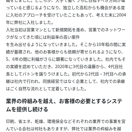
職をしました。ところが、大手で働くうちに目指すべき方向が違
っていると感じるようになり、独立した高松からも機会がある度
に入社のアプローチを受けていたこともあって、考えた末に2004
年に弊社に入社しました。
入社当初は営業マンとして新規開拓を進め、営業でのネットワー
クがなってきた頃には利益率の高い案件
を生み出せるようになっていきました。そこから10年程の間に実
績が蓄積され、他のお客様からも依頼が寄せられるようになり、
5、6年の間に利幅がさらに顕著になっていきました。社内でもそ
の実績を認めていただき、2020年に3代目の遠藤から、4代目社
長としてバトンを譲りうけました。初代から2代目・3代目への承
継は社内で行われ、同族経営ではなく企業として、社内での承継
はごく自然な流れとして定着していました。
業界の枠組みを越え、お客様の必要とするシステ
ムを提供し続ける
印刷、省エネ、乾燥、環境保全などそれぞれの業界での事業を営
んでいる会社は何社もありますが、弊社では業界の枠組みを越