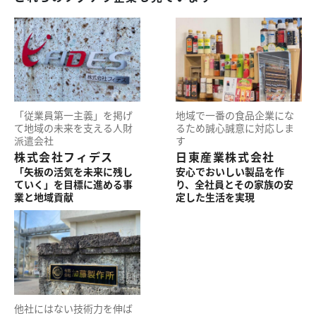
「従業員第一主義」
を掲げ
地域で一番の
食品企業にな
て地域の
未来を支える
人財
るため
誠心誠意に
対応しま
派遣会社
す
株式会社フィデス
日東産業株式会社
「矢板の活気を
未来に残し
安心で
おいしい製品を作
ていく」
を目標に進める
事
り、
全社員とその家族の
安
業と地域貢献
定した生活を実現
他社にはない技術力を伸ば