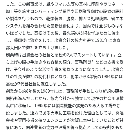
した。この新事業は、紙やフィルム等の基材に印刷やラミネート
加工等を施すコンバーティング業界や印刷業界向けの設備の設計
や製造を行うもので、乾燥装置、脱臭、排ガス処理装置、省エネ
システムを組み合わせた最新技術により、国内では並ぶものはな
いほどでした。高松はその後、最先端の技術を学ぶために渡米
し、帰国後に独立をして、出資会社の協力を得て1981年に東京
都大田区で弊社を立ち上げました。
創業時は出資会社の社長と高松の2人でスタートしています。立
ち上げの際の手続きやお客様の紹介、事務所貸与などの支援を受
け、子会社のような形で仕事を請負うようになりました。出資会
社の社長が弊社の初代社長となり、創業から3年後の1984年には
高松が2代目社長に就任しました。
創業から約8年後の1989年には、事務所が手狭になり新規の顧客
開拓も進んだことから、協力会社から独立して現在の神奈川県横
浜市に移転し、1995年には製造機能の拡充のため大阪工場を新
設しました。遠方である大阪に工場を設けた理由としては、関連
会社や専門技術を持つエンジニアが大阪に集中していたことが背
景にあり、関連業者の協力や連携を得る拠点としての役割をもた