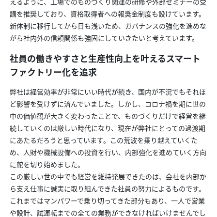
えるように、工場でのものづくり関連の研修や外部セミナーの受
講を推奨しており、資格取得者への報奨金制度も設けています。
新体制に移行してから日も浅いため、ガバナンスの強化を進めな
がら社内外の信頼関係も強固にしていきたいと考えています。
社員の働きやすさと生産性向上を叶えるスマート
ファクトリー化を追求
弊社は経営効率が非常にいい時代が続き、国内が不況でもそれほ
ど影響を受けずに済んでいました。しかし、コロナ禍を期に世の
中の価値観が大きく変わったことで、ものづくりだけで経営を継
続していくのは厳しい時代になり、現在が弊社にとっての過渡期
にあたるだろうと思っています。この荒波を乗り越えていくた
め、人財や機械設備への投資を行い、内部強化を進めていく方向
に舵を切り始めました。
この厳しい世の中でも経営を維持発展できたのは、会社を内部か
ら支え仕事に誠実に取り組んできた社員の努力によるものです。
これまではマンパワーで乗り切ってきた部分もあり、一人で営業
や設計、試運転までの全ての業務ができなければいけませんでし