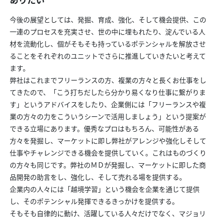
今後の展望としては、発掘、育成、強化、そして機会提供、この
一連のプロセスを充実させ、世の中に埋もれたり、淀んでいる人
材を流動化し、個がそもそも持っているポテンシャルを解放させ
ることをそれぞれのユニットでさらに推進していきたいと考えて
ます。
弊社はこれまでフリーランスの方、複業の方々と長くお仕事をし
てきたので、「こう打ちだしたら分かり易くなり仕事に繋がりま
す」というアドバイスをしたり、企業側には「フリーランスや複
業の方々の力をこういうシーンで活用しましょう」という提案が
できる立場にあります。優秀なプロはもちろん、可能性がある
方々を発掘し、マーケットに即し弊社がアレンジや強化しそして
仕事やチャレンジできる機会を提供していく。これはものづくり
の方々も同じです。弊社のＭＤが発掘し、マーケットに即した商
品開発の助言をし、強化し、そして売れる場を提供する。
企業内の人々には「越境学習」という機会を企業を通じて提供
し、そのポテンシャル発揮できるきっかけを提供する。
そもそも自律的に動け、活躍している人々だけでなく、マジョリ