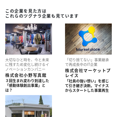
この企業を見た方は
これらのツグナラ企業も見ています
大切なひと時を、
今と未来
「切り捨てない」
事業継承
に
残すため
変化し続ける
イ
で
再成長中の
IT企業
ノベーション
カンパニー
株式会社マーケットプ
株式会社小野写真館
レイス
３回
生まれ変わり
到達した
「社員の強い想い」を
感じ
「感動体験創出事業」
と
て引き継ぎ決断。
マイナス
は？
から
スタートした
事業再生