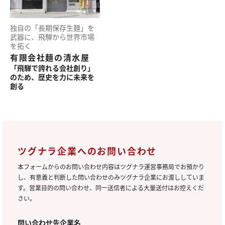
独自の
「長期保存生麺」を
武器に、
飛騨から
世界市場
を
拓く
有限会社麺の清水屋
「飛騨で
誇れる
会社創り」
のため、
歴史を
力に
未来を
創る
ツグナラ企業へのお問い合わせ
本フォームからのお問い合わせ内容はツグナラ運営事務局でお預かり
し、有意義と判断した問い合わせのみツグナラ企業にお渡ししていま
す。営業目的の問い合わせ、同一送信者による大量送付はお控えくだ
さい。
問い合わせ先企業名