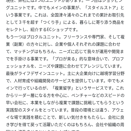
グユニットです。中でもメインの事業が、「スタイルストア」と
いう事業です。これは、全国津々浦々のこれまでの累計お取引先
として３千を超す「つくり手」による、暮らしに寄り添う商品を
セレクトし、紹介するECショップです。
もう一つはプロクルユニット。フリーランスや専門家、そして複
業（副業）の方々に対し、企業や個人それぞれの課題に合わせ
て、マッチングはもちろん、ニーズに応じて我々が運用や開発ま
でを手掛ける事業です。「プロが来る」的な意味合いで、プロフ
ェッショナルを、ニーズや課題に合わせてアレンジしています。
最後がライフデザインユニット。主に大企業向けに越境学習分野
で、人材育成や組織開発のサービスを提供しています。中でもメ
インで行っているのが、「複業留学」というサービスです。これ
からリーダー層になる方を中心に、ベンチャーなどのスピードの
早い会社に、本業をしながら複業で課題に挑戦してもらうという
実践型のスタイルをとっています。普段の環境とは違う、アウェ
イな場で実践を積むことで、新しい気付きをもたらし、会社に良
き学びを得て戻って活躍いただくのはもちろん、会社や組織の周