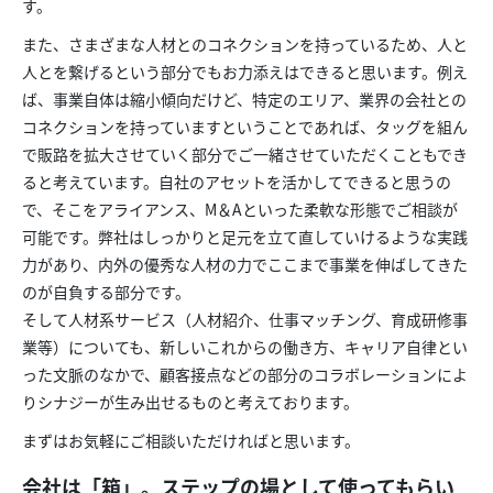
す。
また、さまざまな人材とのコネクションを持っているため、人と
人とを繋げるという部分でもお力添えはできると思います。例え
ば、事業自体は縮小傾向だけど、特定のエリア、業界の会社との
コネクションを持っていますということであれば、タッグを組ん
で販路を拡大させていく部分でご一緒させていただくこともでき
ると考えています。自社のアセットを活かしてできると思うの
で、そこをアライアンス、M＆Aといった柔軟な形態でご相談が
可能です。弊社はしっかりと足元を立て直していけるような実践
力があり、内外の優秀な人材の力でここまで事業を伸ばしてきた
のが自負する部分です。
そして人材系サービス（人材紹介、仕事マッチング、育成研修事
業等）についても、新しいこれからの働き方、キャリア自律とい
った文脈のなかで、顧客接点などの部分のコラボレーションによ
りシナジーが生み出せるものと考えております。
まずはお気軽にご相談いただければと思います。
会社は「箱」。ステップの場として使ってもらい