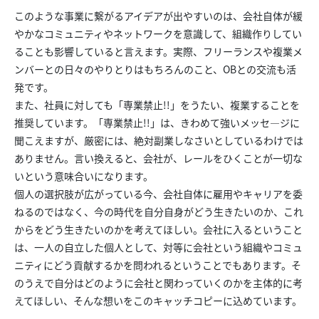
このような事業に繋がるアイデアが出やすいのは、会社自体が緩
やかなコミュニティやネットワークを意識して、組織作りしてい
ることも影響していると言えます。実際、フリーランスや複業メ
ンバーとの日々のやりとりはもちろんのこと、OBとの交流も活
発です。
また、社員に対しても「専業禁止!!」をうたい、複業することを
推奨しています。「専業禁止!!」は、きわめて強いメッセ―ジに
聞こえますが、厳密には、絶対副業しなさいとしているわけでは
ありません。言い換えると、会社が、レールをひくことが一切な
いという意味合いになります。
個人の選択肢が広がっている今、会社自体に雇用やキャリアを委
ねるのではなく、今の時代を自分自身がどう生きたいのか、これ
からをどう生きたいのかを考えてほしい。会社に入るということ
は、一人の自立した個人として、対等に会社という組織やコミュ
ニティにどう貢献するかを問われるということでもあります。そ
のうえで自分はどのように会社と関わっていくのかを主体的に考
えてほしい、そんな想いをこのキャッチコピーに込めています。