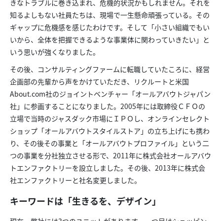
きなトラブルに巻き込まれ、危機的状況かもしれません。それを
知るよしもない社員たちは、現場で一生懸命頑張っている。その
ギャップに危機感を感じたわけです。そして「小さい組織でもい
いから、全体を把握できるような事業体に関わっていきたい」と
いう思いが強くなりました。
その後、コンサルティングファームに転職していたころに、経営
企画部の先輩から声をかけていただき、リクルートと米国
About.com社のジョイントベンチャー「オールアバウトジャパン
社」に参画することになりました。2005年には取締役ＣＦＯの
立場で当時のジャスダック市場にＩＰＯし、オンラインセレクト
ショップ「オールアバウトスタイルストア」の立ち上げにも携わ
り、その後その事業と「オールアバウトプロファイル」という二
つの事業を分社独立させる形で、2011年に株式会社オールアバウ
トエンファクトリーを設立しました。その後、2013年に株式会
社エンファクトリーと社名変更しました。
キーワードは「生きるを、デザイン」
現在、弊社には3つのユニットがあります。一つ目はショッピン