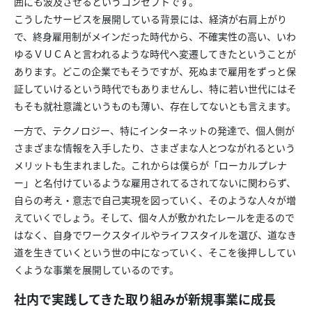
囲にも波及させるというコンセプトです。
こうしたサービスを展開している背景には、経済が右肩上がり
で、終身雇用制がメインだった時代から、不確実性の高い、いわ
ゆるＶＵＣＡと言われるような時代へ変遷してきたということが
あります。どこの企業でもそうですが、死ぬまで雇用をずっと保
証していけるという時代でもありませんし、特に若い世代にはそ
もそも就社意識というものも薄い、存在してないとも言えます。
一方で、テクノロジー、特にインターネットの発達で、個人側が
さまざまな情報を入手したり、さまざまな人とつながれるという
メリットも生まれました。これからは僕らが「ローカルプレナ
ー」と名付けているような雇用されてるされてないに関わらず、
自らの考え・意志で自己実現を図っていく、そのような人々が増
えていくでしょう。そして、個々人が敷かれたレールを走るので
はなく、自身でワークスタイルやライフスタイルを選び、道なき
道を生きていくという世の中になっていく、そこを後押ししてい
くような事業を展開しているのです。
社内で実践してきた取り組みが新規事業に成長