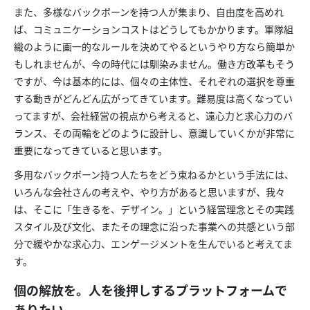
また、多様なバックボーンを持つ人が集まり、自由度を高めれ
ば、コミュニケーションコストはどうしてもかかります。軍隊組
織のように画一的なルールを決めてやるというやり方なら簡単か
もしれませんが、今の時代には馴染みません。働き方改革もそう
ですが、今は基本的には、個々の主体性、それぞれの選択を尊重
する動きがどんどん広がってきています。難易度は高くなってい
ってますが、会社経営の視点から考えると、遠心力と求心力のバ
ランス、その両輪をどのように設計し、意識していくかが非常に
重要になってきていると思います。
多用なバックボーン持つ人たちをどう束ねるかという手法には、
いろんな会社さんの考えや、やり方があると思いますが、我々
は、そこに「生きるを、デザイン。」という経営理念とその実践
スタイル及び文化、またその理念に沿った事業への共感という部
分で緩やかな求心力、エンゲージメントを生んでいると考えてま
す。
個の解放を。人を後押しするプラットフォームで
ありたい