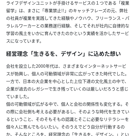
ライフデザインユニットが手掛けるサービスの１つである「複業
留学」は、まさに「専業禁止!!」のキャッチフレーズの元、弊社
の社員が複業を実践してきた経験やノウハウ、フリーランス・パ
ラレルワーカーとの業務遂行経験、そしてそれが社内に自律的な
学習の風土をいかに育んできたのかという実績を活かしたサービ
スになっています。
経営理念「生きるを、デザイン」に込めた想い
会社を設立した2000年代は、さまざまなインターネットサービ
スが勃興し、個人の可動領域が非常に広がってきた時代でした。
一方で、日本の大企業を中心とした上位下達の文化風土の中で、
企業が過去のレガシーで生き残っていくのは厳しいだろうと感じ
ていました。
個の可動領域が広がる中で、個人と会社の関係性も変化する。そ
の際に会社側も考える必要があるし、そのような時代を生きてい
るということ、そのそもそもの認識とそこに必要なリテラシーを
個々人に育んでもらいたい。そのうえでどう自分が行動するの
か、そんなところを、経営理念の「生きるを、デザイン。」とい