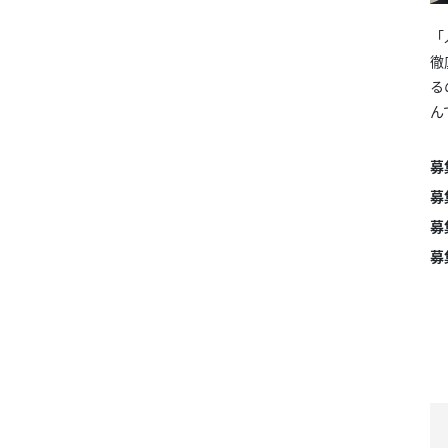
「
徹
る
ん
募
募
募
募