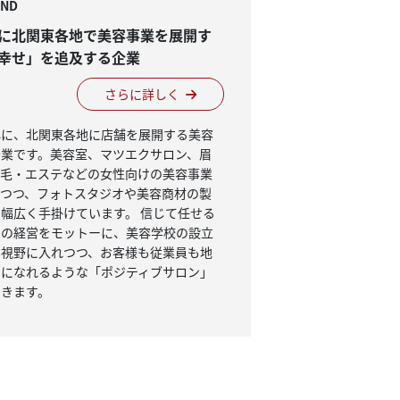
ND
に
北関東各地で
美容事業を展開す
幸せ」を
追及する企業
さらに詳しく
心に、北関東各地に店舗を展開する美容
企業です。美容室、マツエクサロン、眉
脱毛・エステなどの女性向けの美容事業
しつつ、フォトスタジオや美容商材の製
幅広く手掛けています。 信じて任せる
」の経営をモットーに、美容学校の設立
も視野に入れつつ、お客様も従業員も地
ーになれるような「ポジティブサロン」
いきます。