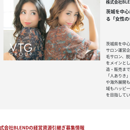
株式会社BLE
茨城を中心
る
「女性の
茨城県を中
サロン運営
毛サロン、
をメインと
造・販売まで
「人ありき
や海外展開
域もハッピ
を目指して
式会社BLENDの経営資源引継ぎ募集情報