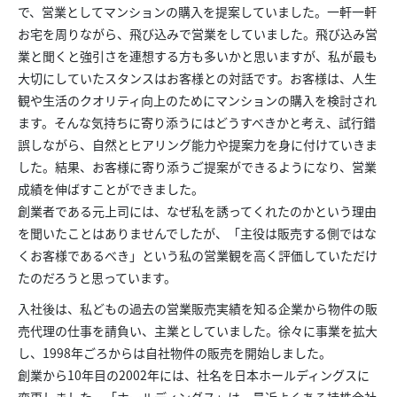
で、営業としてマンションの購入を提案していました。一軒一軒
お宅を周りながら、飛び込みで営業をしていました。飛び込み営
業と聞くと強引さを連想する方も多いかと思いますが、私が最も
大切にしていたスタンスはお客様との対話です。お客様は、人生
観や生活のクオリティ向上のためにマンションの購入を検討され
ます。そんな気持ちに寄り添うにはどうすべきかと考え、試行錯
誤しながら、自然とヒアリング能力や提案力を身に付けていきま
した。結果、お客様に寄り添うご提案ができるようになり、営業
成績を伸ばすことができました。
創業者である元上司には、なぜ私を誘ってくれたのかという理由
を聞いたことはありませんでしたが、「主役は販売する側ではな
くお客様であるべき」という私の営業観を高く評価していただけ
たのだろうと思っています。
入社後は、私どもの過去の営業販売実績を知る企業から物件の販
売代理の仕事を請負い、主業としていました。徐々に事業を拡大
し、1998年ごろからは自社物件の販売を開始しました。
創業から10年目の2002年には、社名を日本ホールディングスに