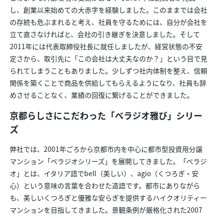
し、創業以来始めての大赤字を経験しました。このままでは会社
の存続も危ぶまれると考え、社員を守るためには、自分が会社を
立て直さなければと、会社の引き継ぎを決意しました。そして
2011年には代表取締役社長に就任しましたが、経営状態の不安
定さから、取引先に「この会社は大丈夫なのか？」という目で見
られてしまうこともありました。少しずつ社内体制を整え、信頼
関係を築くことで商品を供給してもらえるようになり、社員も辞
めさせることなく、業績の回復に繋げることができました。
京都らしさにこだわった「ベラジオ雅び」シリー
ズ
弊社では、2001年ごろから京都市内を中心に都市型投資用分譲
マンション「ベラジオシリーズ」を展開してきました。「べラジ
オ」とは、イタリア語でbell（美しい）、agio（くつろぎ・安
心）という意味の言葉を合わせた造語です。都市にありながら
も、美しいくつろぎと優雅な安らぎを提供するハイクオリティー
マンションを目指してきました。景観条例が厳格化された2007