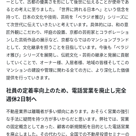
ーとして、古都の優美さを形にして後世に伝えることが使命であ
るとの考えに至りました。「世界に誇れる日本へ」という信念を
持って、日本の文化や技術、芸術を「ベラジオ雅び」シリーズに
て次世代に伝えていきたいと考えています。具体的には、和の意
匠外観にこだわり、坪庭の設置、京都の芸術家とコラボレーショ
ンした芸術作品の展示など、京都ならではのマンションブランド
として、文化継承を担うことを目指しています。今後も「べラジ
オ雅び」シリーズを展開し、伝統文化・芸術の継承と発展に貢献
していくことで、オーナー様、入居者様、地域の皆様そしてこの
マンションの建設や管理に関わる全ての方に、より深化した価値
提供を行っていきます。
社員の定着率向上のため、電話営業を廃止し完全
週休2日制へ
不動産業界は離職者が多い傾向にあります。おそらく営業の強引
な手法に疑問を持つ方が多いからだと思います。弊社では、営業
の固定概念としてあった、顧客の新規開拓を目的とした電話営業
を廃止しました。その代わりに、全国での不動産投資セミナーの