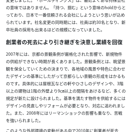
変更しました。「ホールディングス」は、最近よくある持株会社
の意味ではありません。「持つ、掴む」という意味のholdからと
っており、日本で一番信頼される会社にしようという思いが込め
られています。社名変更の同時期には、社員は約30名となり、新
卒社員の採用も出来るほどの規模になっていました。
創業者の死去により引き継ぎを決意し業績を回復
2007年には、京都の景観条例が厳格化された影響で、新規物件
の供給ができない時期が長くありました。景観条例とは、眺望景
観を保全していくための決まりで、各地域の風景や特色に合わせ
たデザインの基準にしたがって京都らしい景観の形成をはかるも
のです。具体的には屋根瓦などの軒やひさしのデザインや、3階
以上の建物は1階の外壁より9㎝以上の間隔をあけるなど、多くの
規定が新たに設けられました。基準を満たす物件を供給するには
デザインの見直しやリフォームが必要となり、対応に追われまし
た。また、2008年にはリーマンショックの影響も重なり、苦戦
を強いられました。
このような外部環境の変動がある中で2010年に創業者が死去