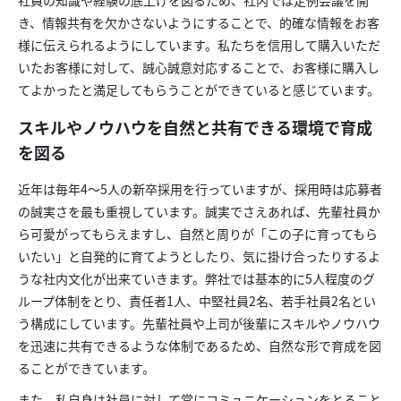
社員の知識や経験の底上げを図るため、社内では定例会議を開
き、情報共有を欠かさないようにすることで、的確な情報をお客
様に伝えられるようにしています。私たちを信用して購入いただ
いたお客様に対して、誠心誠意対応することで、お客様に購入し
てよかったと満足してもらうことができていると感じています。
スキルやノウハウを自然と共有できる環境で育成
を図る
近年は毎年4～5人の新卒採用を行っていますが、採用時は応募者
の誠実さを最も重視しています。誠実でさえあれば、先輩社員か
ら可愛がってもらえますし、自然と周りが「この子に育ってもら
いたい」と自発的に育てようとしたり、気に掛け合ったりするよ
うな社内文化が出来ていきます。弊社では基本的に5人程度のグ
ループ体制をとり、責任者1人、中堅社員2名、若手社員2名とい
う構成にしています。先輩社員や上司が後輩にスキルやノウハウ
を迅速に共有できるような体制であるため、自然な形で育成を図
ることができています。
また、私自身は社員に対して常にコミュニケーションをとること