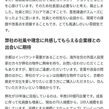
を心掛けています。そのため社長室は必要ないと考え、廃止しま
した。社員と同じフロアで過ごすことで、意思疎通がスムーズに
なったように思います。社員との何気ない会話から、現場での課
題や改善点を把握することもでき、とても風通しのいい雰囲気で
す。
弊社の社風や理念に共感してもらえる企業様との
出会いに期待
京都はインバウンド需要があることから、海外在住の外国人投資
家の方々が弊社の物件に興味を持ち、お問い合わせいただくこと
もありますが、取引はご遠慮いただいています。言葉や送金の問
題のほかに、弊社のマンションは投機的な物件ではなく、京都の
歴史や文化を愛し守りたいと思う方にご購入いただきたい、住ん
でいただきたいという理由からです。
弊社が10年後に目指しているのは、年商100億円企業です。成長
に伴って社員数も増員し、現在の70人規模から、100人規模を目
指しています。目標とする規模にスケールアップしていく一つの