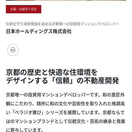
京都・京都市下京区
伝統を
守り
資産価値を
高める
京都唯一の
投資用
マンション
デベロッパー
日本ホールディングス株式会社
京都の
歴史と
快適な
住環境を
デザインする
「信頼」の
不動産開発
京都唯一の投資用マンションデベロッパーです。和の意匠外
観にこだわり、随所に和の文化や芸術性を取り入れた格調高
い「べラジオ雅び」シリーズを展開しています。京都ならで
はのマンションブランドとして伝統文化・芸術の継承と発展
に寄与しています。