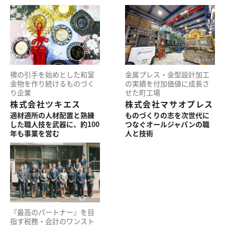
襖の引手を
始めとした
和室
金属プレス・
金型設計加工
金物を
作り続ける
ものづく
の実績を
付加価値に
成長さ
り企業
せた町工場
株式会社ツキエス
株式会社マサオプレス
適材適所の
人材配置と
熟練
ものづくりの志を
次世代に
した
職人技を武器に、
約100
つなぐ
オールジャパンの
職
年も
事業を営む
人と技術
『最高のパートナー』を
目
指す
税務・会計の
ワンスト