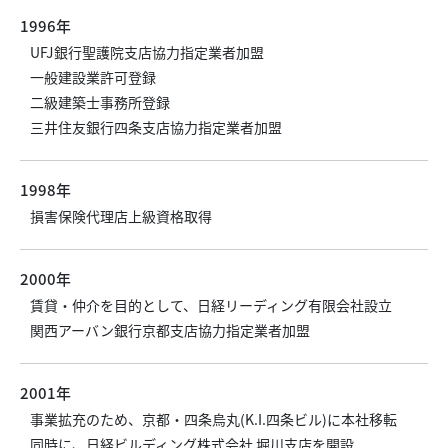
1996年
UFJ銀行聖護院支店協力指定業者加盟
一般建設業許可登録
二級建築士事務所登録
三井住友銀行四条支店協力指定業者加盟
1998年
損害保険代理店上級資格取得
2000年
賃貸・仲介を目的として、日経リーディング有限会社設立
関西アーバン銀行京都支店協力指定業者加盟
2001年
事業拡充のため、京都・四条烏丸(K.I.四条ビル)に本社移転
同時に、日経ビルディング株式会社 堀川支店を開設