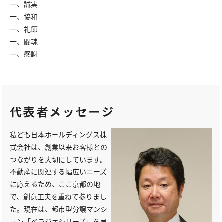
一、誠実
一、協和
一、礼節
一、闘魂
一、感謝
代表者メッセージ
私ども日本ホールディングス株
式会社は、創業以来お客様との
つながりを大切にしています。
不動産に関連する幅広いニーズ
に応えるため、ここ京都の地
で、創意工夫を重ねて参りまし
た。現在は、都市型分譲マンシ
ョン「ベラジオシリーズ」を展