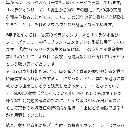
年からは、ベラジオシリーズも和のイメージで展開しています。
「べラジオシリーズ」の誕生から約20年の間に、約60棟の実績
を積み重ねることができました。この20年の間に乗り越え経験し
てきたことは、弊社のノウハウとなり財産となっています。
2年ほど前からは、従来のべラジオシリーズを「べラジオ雅び」
シリーズとして、大幅にブランドコンセプトを刷新し展開してい
ます。「雅び」シリーズ誕生の背景には、この京都で不動産業を
営むものとして、より社会貢献・地域貢献に目を向けていきたい
という強い思いがあります。
文化庁の京都移転が決定し、国を挙げて京都の歴史や芸術を世界
に発信する取り組みをするようになったことも、弊社が地域に貢
献できる企業になろうと決意したきっかけの一つとなっていま
す。SDGs活動が活発になっていく中、弊社としても環境問題や
様々な社会問題の解決のために、どんな取り組みが出来るのか、
そして京都の地域価値の持続的な維持・向上にどう貢献できるの
かと思案していました。
結果、弊社が京都に根ざした唯一の投資用マンションデベロッパ