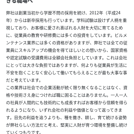
きる職場へ
弊社は創業当初から学歴不問の採用を続け、2012年（平成24
年）からは新卒採用も行っています。学科試験は設けず人柄を重
視しており、お客様に愛され喜ばれる人財を大切に育てるため
に、従業員の教育や研修費には多くの投資をしています。ビルメ
ンテナンス業界には多くの資格がありますが、弊社では全ての従
業員にスキルアップの機会を得てほしいとの想いから、国家資格
や認定試験の受講費用は全額会社負担としています。これは会社
にとっては大きな負担ではありますが、何よりも従業員が生活に
不安を抱くことなく安心して働いてもらえることが最も大事な事
だと考えています。
この業界は社会での企業活動が続く限り無くなることはなく、資
格や技術さえ身につければ職に困ることはありません。一人一人
の社員が人間的にも技術的にも成長すればお客様から信頼を得ら
れるようになり、いずれ会社の利益や価値となって返ってきま
す。目先の利益を追うよりも、種を撒き、耕し、育て続ける姿勢
が弊社らしい方法だと考え、堅実に人財が育つ環境を整備し続け
ていくつもりです。