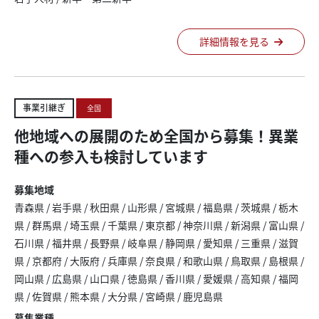
詳細情報を見る
事業引継ぎ
全国
他地域への展開のため全国から募集！異業
種への参入も検討しています
募集地域
青森県
/
岩手県
/
秋田県
/
山形県
/
宮城県
/
福島県
/
茨城県
/
栃木
県
/
群馬県
/
埼玉県
/
千葉県
/
東京都
/
神奈川県
/
新潟県
/
富山県
/
石川県
/
福井県
/
長野県
/
岐阜県
/
静岡県
/
愛知県
/
三重県
/
滋賀
県
/
京都府
/
大阪府
/
兵庫県
/
奈良県
/
和歌山県
/
鳥取県
/
島根県
/
岡山県
/
広島県
/
山口県
/
徳島県
/
香川県
/
愛媛県
/
高知県
/
福岡
県
/
佐賀県
/
熊本県
/
大分県
/
宮崎県
/
鹿児島県
募集業種