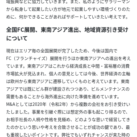
域振興などに協力していきます。また、私のようにサラリーマン
から転身して起業したい方が地元で起業しやすい環境づくりのた
めに、何かできることがあればサポートしていきたい考えです。
全国FC展開、東南アジア進出、地域資源引き受け
について
現在はエリア毎の全国展開が完了したため、今後は国内で
FC（フランチャイズ）展開を行うほか東南アジアへの進出を考え
ています。東南アジアはこれから経済成長と中間・富裕層の消費
市場拡大が見込まれ、個人の意見としては今後、世界経済の主軸
は欧州から東南アジアに遷移していくものと考えています。東南
アジアでは既にビル群が建設されつつあり、ビルメンテナンスの
需要もあることから海外進出に向けた準備を進めています。
M&Aとしては2020年（令和2年）から複数の会社をお引き受けい
たしました。事業を引継ぐ際には想定外の事も起こり得るので、
お相手社長の人柄や性格を見極め、どのような思いで経営してき
たのかという思いや考えを合致させることが成功の鍵であり、最
も重視したいポイントです。弊社でもいずれチャンスが来た時の