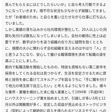
喜んでもらえるにはどうしたらいいか」と自ら考え行動できるよ
うになっていきます。理不尽な状況も少なからず経験してきまし
たが「お客様のため」と自らを奮い立たせながら仕事に打ち込ん
でいました。
しかし業績の落ち込みから社内環境が悪化して、20人以上いた同
期も気付けば数名になってしまいました。会社の維持に売上は必
要ですが、数字ばかりを追う組織の在り方に疑問を抱くととも
に、規模の大小に関わらず会社組織を支えるのはやはり「人」だ
と思うようになり、安心して働ける職場環境を求めて転職の道を
選ぶことにしました。
都内で転職活動を開始したものの、特技も資格もない第二新卒を
採用をしてくれる会社は見つからず、生活を安定させるために資
格と技術を身に着けてスキルアップを図るうちに「手に職を付け
て地元の埼玉県で自立したい」と考えるようになりました。様々
な業界・業種を検討した末に個人事業として1994年（平成6年）
にハウスクリーニング業を始めましたが、引越しが多い3月と12
月以外は閑散期が多く、安定した収益が見込めるストックビジネ
ス（契約によって継続的に収入を得られるビジネスモデル）への