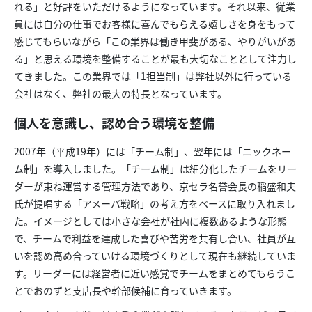
れる」と好評をいただけるようになっています。それ以来、従業
員には自分の仕事でお客様に喜んでもらえる嬉しさを身をもって
感じてもらいながら「この業界は働き甲斐がある、やりがいがあ
る」と思える環境を整備することが最も大切なこととして注力し
てきました。この業界では「1担当制」は弊社以外に行っている
会社はなく、弊社の最大の特長となっています。
個人を意識し、認め合う環境を整備
2007年（平成19年）には「チーム制」、翌年には「ニックネー
ム制」を導入しました。「チーム制」は細分化したチームをリー
ダーが束ね運営する管理方法であり、京セラ名誉会長の稲盛和夫
氏が提唱する「アメーバ戦略」の考え方をベースに取り入れまし
た。イメージとしては小さな会社が社内に複数あるような形態
で、チームで利益を達成した喜びや苦労を共有し合い、社員が互
いを認め高め合っていける環境づくりとして現在も継続していま
す。リーダーには経営者に近い感覚でチームをまとめてもらうこ
とでおのずと支店長や幹部候補に育っていきます。