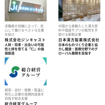
求職者の
目線に立って、
安
中国から
直輸入した
漢方原
心して働ける
ベストな企業
料や
国産サプリの
販売を
手
を紹介
掛ける
新鋭企業
株式会社ジンキャスト
日本漢方製薬株式会社
人財・将来・出会いの
可能
日本の
ものづくり企業と
協
性と絆を育てる
「仁」の価
力し
健康・
医療分野での
グ
値創造
ローバル展開を
目指す
経営・
会計・
税務・
監査に
特化し
企業の
長期的
成長を
目指す
総合支援
総合経営グループ