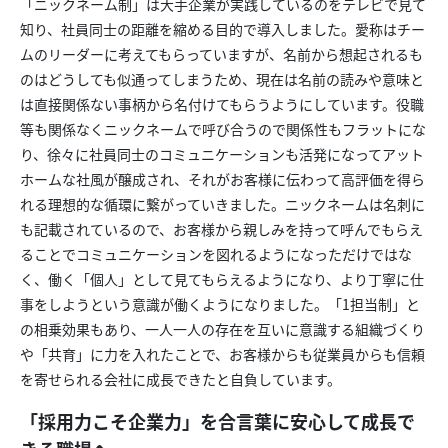
「ニックネーム制」は大手企業が実践しているのをテレビで見て
知り、社員同士の距離を縮める目的で導入しました。愛称はチー
ムのリーダーに考えてもらっていますが、名前から想起されるも
のはどうしても似通ってしまうため、現在は名前の読みや意味と
は直接関係ない事柄から名付けてもらうようにしています。役職
等も関係なくニックネームで呼び合うので関係性もフラットにな
り、徐々に社員同士のコミュニケーションも活発になってアット
ホームな社風が醸成され、それがお客様に伝わって高評価を得ら
れる理想的な循環に繋がっていきました。ニックネームは名刺に
も記載されているので、お客様から親しみを持って呼んでもらえ
ることでコミュニケーションを図れるようになっただけではな
く、働く「個人」として見てもらえるようになり、より丁寧に仕
事をしようという意識が働くようになりました。「1担当制」と
の相乗効果もあり、一人一人の存在を互いに意識する組織づくり
や「共育」に力を入れたことで、お客様からも従業員からも信頼
を寄せられる会社に成長できたと自負しています。
「採用力こそ企業力」を合言葉に安心して成長で