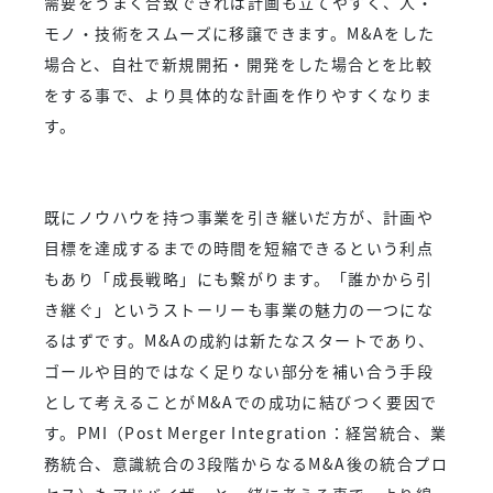
需要をうまく合致できれば計画も立てやすく、人・
モノ・技術をスムーズに移譲できます。M&Aをした
場合と、自社で新規開拓・開発をした場合とを比較
をする事で、より具体的な計画を作りやすくなりま
す。
既にノウハウを持つ事業を引き継いだ方が、計画や
目標を達成するまでの時間を短縮できるという利点
もあり「成長戦略」にも繋がります。「誰かから引
き継ぐ」というストーリーも事業の魅力の一つにな
るはずです。M&Aの成約は新たなスタートであり、
ゴールや目的ではなく足りない部分を補い合う手段
として考えることがM&Aでの成功に結びつく要因で
す。PMI（Post Merger Integration：経営統合、業
務統合、意識統合の3段階からなるM&A後の統合プロ