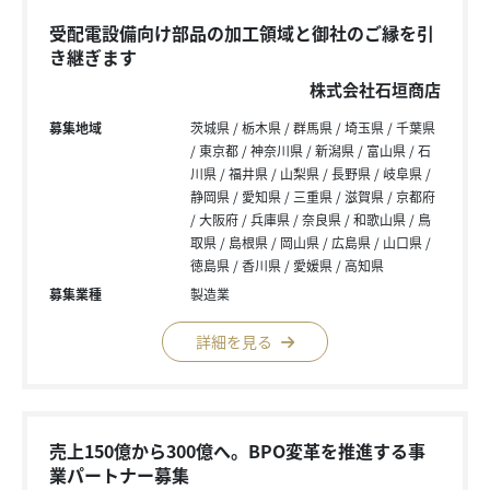
受配電設備向け部品の加工領域と御社のご縁を引
き継ぎます
株式会社石垣商店
募集地域
茨城県
栃木県
群馬県
埼玉県
千葉県
東京都
神奈川県
新潟県
富山県
石
川県
福井県
山梨県
長野県
岐阜県
静岡県
愛知県
三重県
滋賀県
京都府
大阪府
兵庫県
奈良県
和歌山県
鳥
取県
島根県
岡山県
広島県
山口県
徳島県
香川県
愛媛県
高知県
募集業種
製造業
詳細を見る
売上150億から300億へ。BPO変革を推進する事
業パートナー募集