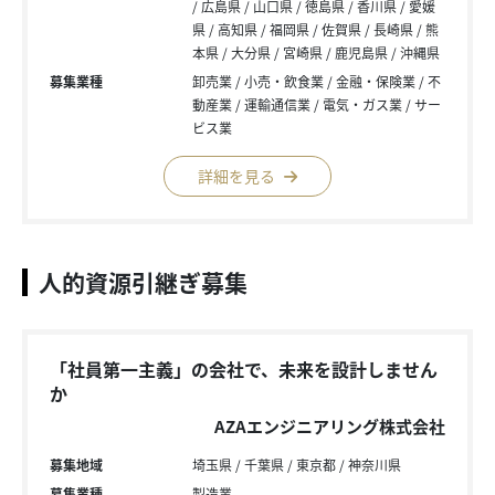
広島県
山口県
徳島県
香川県
愛媛
県
高知県
福岡県
佐賀県
長崎県
熊
本県
大分県
宮崎県
鹿児島県
沖縄県
募集業種
卸売業
小売・飲食業
金融・保険業
不
動産業
運輸通信業
電気・ガス業
サー
ビス業
詳細を見る
人的資源引継ぎ募集
「社員第一主義」の会社で、未来を設計しません
か
AZAエンジニアリング株式会社
募集地域
埼玉県
千葉県
東京都
神奈川県
募集業種
製造業