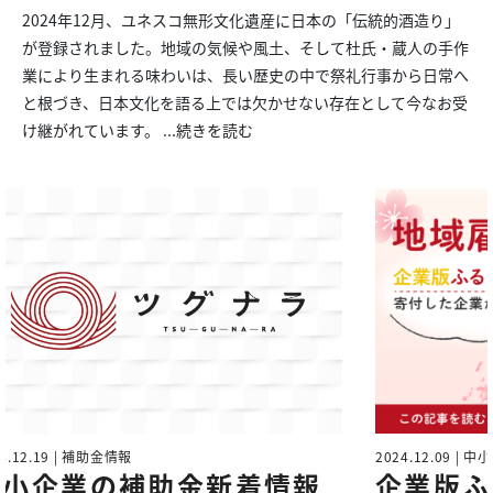
2024年12月、ユネスコ無形文化遺産に日本の「伝統的酒造り」
が登録されました。地域の気候や風土、そして杜氏・蔵人の手作
業により生まれる味わいは、長い歴史の中で祭礼行事から日常へ
と根づき、日本文化を語る上では欠かせない存在として今なお受
け継がれています。
...続きを読む
2024.12.09 | 中小企業経営
202
企業版ふるさと納税に寄付
社
報