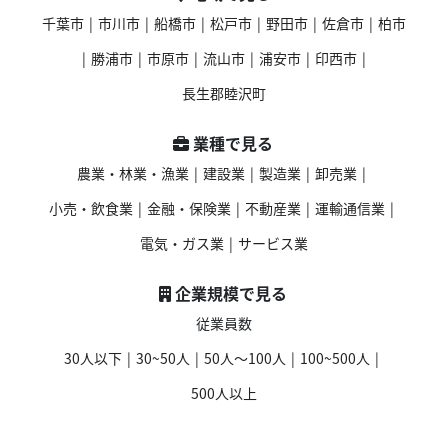
千葉市
|
市川市
|
船橋市
|
松戸市
|
野田市
|
佐倉市
|
柏市
|
勝浦市
|
市原市
|
流山市
|
浦安市
|
印西市
|
長生郡睦沢町
業種で見る
農業・林業・漁業
|
建設業
|
製造業
|
卸売業
|
小売・飲食業
|
金融・保険業
|
不動産業
|
運輸通信業
|
電気・ガス業
|
サービス業
企業規模で見る
従業員数
30人以下
|
30~50人
|
50人〜100人
|
100~500人
|
500人以上