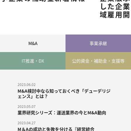
した企業が受給できる「地
躍
域雇用開発助成金」
税
M&A
事業承継
IT推進・DX
公的資金・
補助金・支援等
2023.06.02
M&A検討中なら知っておくべき「デューデリジ
ェンス」とは？
2023.05.07
業界研究シリーズ：運送業界の今とM&A動向
2023.04.27
M＆Aの成功と失敗を分ける『経営統合