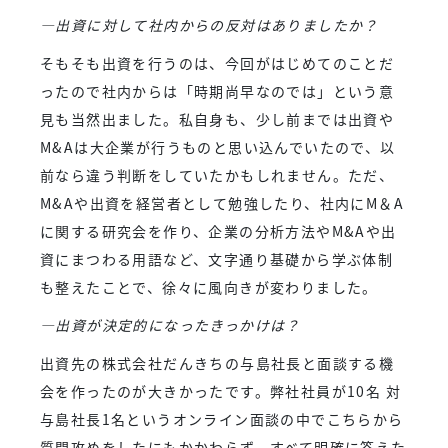
―出資に対して社内からの反対はありましたか？
そもそも出資を行うのは、今回がはじめてのことだ
ったので社内からは「時期尚早なのでは」という意
見も当然出ました。私自身も、少し前までは出資や
M&Aは大企業が行うものと思い込んでいたので、以
前なら違う判断をしていたかもしれません。ただ、
M&Aや出資を経営者として勉強したり、社内にM＆A
に関する研究会を作り、企業の分析方法やM&Aや出
資にまつわる用語など、文字通り基礎から学ぶ体制
も整えたことで、徐々に風向きが変わりました。
―出資が決定的になったきっかけは？
出資先の株式会社だんきちの与島社長と面談する機
会を作ったのが大きかったです。弊社社員が10名 対
与島社長1名というオンライン面談の中でこちらから
質問攻めをしたにもかかわらず、すべて明確に答えた