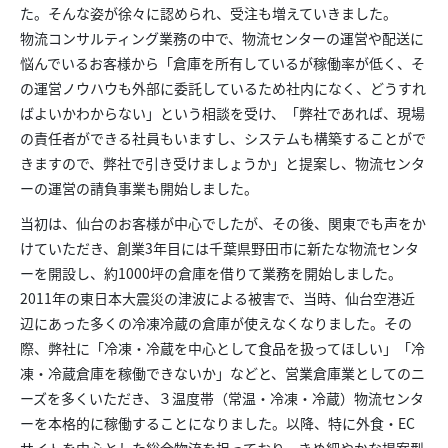
た。そんな姿が徐々に認められ、受注も増えていきました。
物流コンサルティング業務の中で、物流センターの運営や配送に
悩んでいるお客様から「倉庫を所有しているが稼働率が低く、そ
の運営ノウハウも外部に委託しているため社内になく、どうすれ
ばよいかわからない」という相談を受け、「弊社であれば、現場
の責任者ができる社員もいますし、システムも構築することがで
きますので、弊社で引き受けましょうか」と提案し、物流センタ
ーの運営の請負事業も開始しました。
当初は、仙台のお客様が中心でしたが、その後、関東でも声をか
けていただき、創業3年目には千葉県野田市に新たな物流センタ
ーを開設し、約1000坪の倉庫を借りて業務を開始しました。
2011年の東日本大震災の津波による被害で、当時、仙台空港近
辺にあった多くの冷凍冷蔵の倉庫が使えなくなりました。その
際、弊社に「冷凍・冷蔵を中心として食品を扱ってほしい」「冷
凍・冷蔵倉庫を稼働できないか」などと、営業倉庫業としてのニ
ーズを多くいただき、３温度帯（常温・冷凍・冷蔵）物流センタ
ーを本格的に稼働することになりました。以降、特に外食・EC