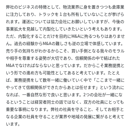
弊社のビジネスの特徴として、物流業界に身を置きつつも倉庫業
に注力しており、トラックを１台も所有していないことが挙げら
れます。運送については協力会社にお願いしていますが、今後の
事業拡大を見越して内製化していきたいという考えもあります。
ただ、内製化することだけを目的にM&Aに拘るつもりはありませ
ん。過去の経験からM&Aの難しさも逆の立場で体感しています。
売り手の気持ちがわかるからこそ、買い手側となる我々のモラル
や相手を尊重する姿勢が大切であり、信頼関係の中で結ばれた
M&Aでなければならないと思っています。だからこそ業務提携と
いう形での進め方も可能性としてあると考えています。たとえ
ば、業務提携をして数年一緒に働いていく中で「ここまで一緒に
やってきて信頼関係ができたからあとは任せます」という流れに
なれば、一番自然な形で良いと思います。2つの会社が一緒にな
るということは経営者同士の話ではなく、双方の社員にとっても
重要な事柄になります。弊社の社員を守ること、そしてお相手と
なる企業の社員を守ることが業界や地域の発展に繋がると考えて
います。