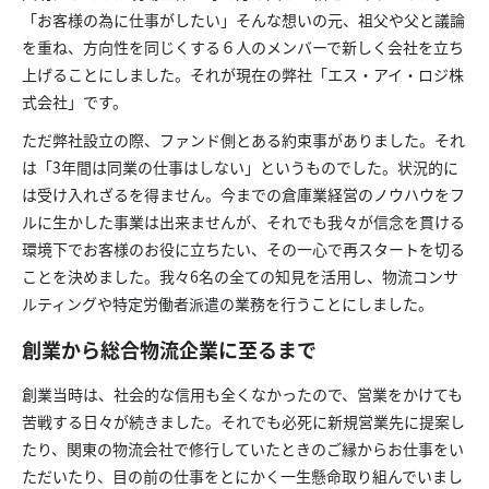
「お客様の為に仕事がしたい」そんな想いの元、祖父や父と議論
を重ね、方向性を同じくする６人のメンバーで新しく会社を立ち
上げることにしました。それが現在の弊社「エス・アイ・ロジ株
式会社」です。
ただ弊社設立の際、ファンド側とある約束事がありました。それ
は「3年間は同業の仕事はしない」というものでした。状況的に
は受け入れざるを得ません。今までの倉庫業経営のノウハウをフ
ルに生かした事業は出来ませんが、それでも我々が信念を貫ける
環境下でお客様のお役に立ちたい、その一心で再スタートを切る
ことを決めました。我々6名の全ての知見を活用し、物流コンサ
ルティングや特定労働者派遣の業務を行うことにしました。
創業から総合物流企業に至るまで
創業当時は、社会的な信用も全くなかったので、営業をかけても
苦戦する日々が続きました。それでも必死に新規営業先に提案し
たり、関東の物流会社で修行していたときのご縁からお仕事をい
ただいたり、目の前の仕事をとにかく一生懸命取り組んでいまし