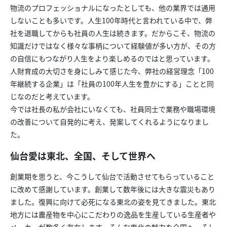
物流のプロフェッショナルになったとしても、他の業界では通用
しないことも多いです。人生100年時代と言われている中で、弊
社を退職してからも社員の人生は続きます。だからこそ、物流の
知識だけではなく様々な事柄について経験値が多い方が、その方
の自信にもつながり人生をより楽しめるのではと思っています。
人財育成の大切さを身にしみて感じた今、弊社の経営理念「100
年継続する企業」は「社員の100年人生を豊かにする」ことと同
じなのだと考えています。
今では社長の私が会社にいなくても、社員同士で業務や職場環境
の改善について自発的に考え、発案してくれるようになりまし
た。
仙台愛は東北、全国、そして世界へ
創業期を思うと、今こうして仙台で活動させてもらっていること
に改めて感謝しています。創業して数年後には大きな震災もあり
ました。復興に向けて必死になる東北の姿を見てきました。東北
地方には農産物を中心にこだわりの逸品を生産している生産者や