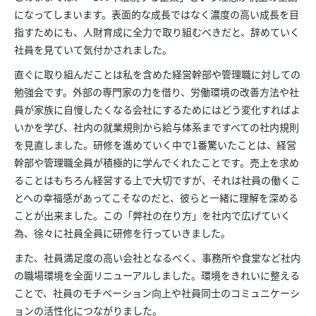
になってしまいます。表面的な成長ではなく濃度の高い成長を目
指すためにも、人財育成に全力で取り組むべきだと、辞めていく
社員を見ていて気付かされました。
直ぐに取り組んだことは私を含めた経営幹部や管理職に対しての
勉強会です。外部の専門家の力を借り、労働環境の改善方法や社
員が家族に自慢したくなる会社にするためにはどう変化すればよ
いかを学び、社内の就業規則から給与体系まですべての社内規則
を見直しました。研修を進めていく中で1番驚いたことは、経営
幹部や管理職全員が積極的に学んでくれたことです。売上を求め
ることはもちろん経営する上で大切ですが、それは社員の働くこ
とへの幸福感があってこそなのだと、彼らと一緒に理解を深める
ことが出来ました。この「弊社の在り方」を社内で広げていく
為、徐々に社員全員に研修を行っていきました。
また、社員満足度の高い会社となるべく、事務所や食堂など社内
の職場環境を全面リニューアルしました。環境をきれいに整える
ことで、社員のモチベーション向上や社員同士のコミュニケーシ
ョンの活性化につながりました。