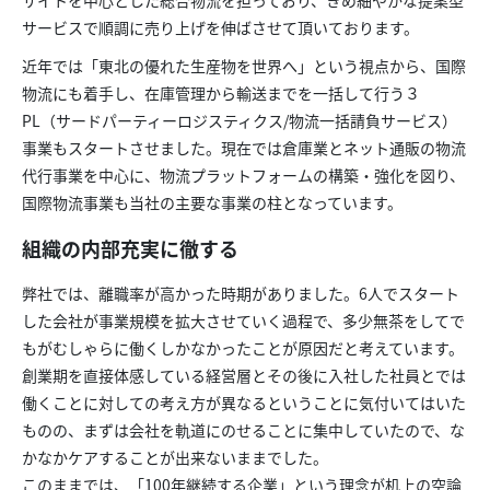
サイトを中心とした総合物流を担っており、きめ細やかな提案型
サービスで順調に売り上げを伸ばさせて頂いております。
近年では「東北の優れた生産物を世界へ」という視点から、国際
物流にも着手し、在庫管理から輸送までを一括して行う３
PL（サードパーティーロジスティクス/物流一括請負サービス）
事業もスタートさせました。現在では倉庫業とネット通販の物流
代行事業を中心に、物流プラットフォームの構築・強化を図り、
国際物流事業も当社の主要な事業の柱となっています。
組織の内部充実に徹する
弊社では、離職率が高かった時期がありました。6人でスタート
した会社が事業規模を拡大させていく過程で、多少無茶をしてで
もがむしゃらに働くしかなかったことが原因だと考えています。
創業期を直接体感している経営層とその後に入社した社員とでは
働くことに対しての考え方が異なるということに気付いてはいた
ものの、まずは会社を軌道にのせることに集中していたので、な
かなかケアすることが出来ないままでした。
このままでは、「100年継続する企業」という理念が机上の空論