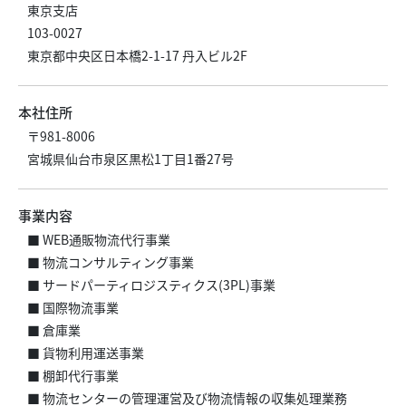
東京支店
103-0027
東京都中央区日本橋2-1-17 丹入ビル2F
本社住所
〒981-8006
宮城県仙台市泉区黒松1丁目1番27号
事業内容
■ WEB通販物流代行事業
■ 物流コンサルティング事業
■ サードパーティロジスティクス(3PL)事業
■ 国際物流事業
■ 倉庫業
■ 貨物利用運送事業
■ 棚卸代行事業
■ 物流センターの管理運営及び物流情報の収集処理業務