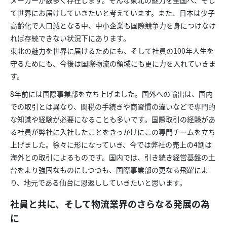
メーカーが数多く存在します。そんな東北の魅力を全国へ、そし
て世界にお届けしていきたいと考えています。また、日本は少子
高齢化で人口減となる中、中小企業も国際競争力を身につけなけ
れば存続できない状況下にあります。
東北の魅力を世界に届けるためにも、そして社員の100年人生を
守るためにも、今後は国際物流の領域にも更に力を入れていきま
す。
8年前には国際事業部を立ち上げました。国外への輸出は、国内
での取引とは異なり、関税の手続きや商習慣の違いなどで専門的
な知識や経験が必要になることも多いです。国際取引の経験があ
る社員が弊社に入社したことをきっかけにこの専門チームを立ち
上げました。徐々に形になっていき、今では弊社の売上の4割は
海外との取引によるものです。国内では、引き続き経営基盤の土
台をより強固なものにしつつも、国際事業部の更なる飛躍によ
り、地元である仙台に恩返ししていきたいと思います。
社員と共に、そして物流業界のさらなる発展の為
に