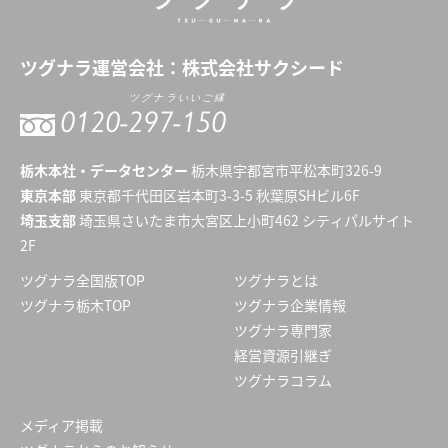
ツグナラ
運営会社：
株式会社サクシード
ツグナラいいご縁
0120-
297-150
栃木本社・データセンター
栃木県宇都宮市平松本町326-9
東京本部
東京都千代田区岩本町3-3-5 秋葉原SHビル6F
埼玉支部
埼玉県さいたま市大宮区上小町462 シティパルサイト
2F
ツグナラ全国版TOP
ツグナラとは
ツグナラ栃木TOP
ツグナラ企業情報
ツグナラ専門家
経営資源引継ぎ
ツグナラコラム
メディア掲載