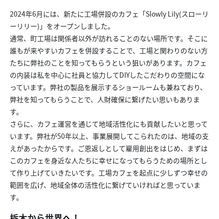
2024年6月には、新たに工場併設のカフェ「Slowly Lily(スローリ
ーリリー)」をオープンしました。
通常、町工場は関係者以外が訪れることのない場所です。そこに
誰もが来やすいカフェを併設することで、工場と関わりのない方
たちに弊社のことを知ってもらうという狙いがあります。カフェ
の内装は私を中心に社員と協力してDIYしたこだわりの空間にな
っています。弊社の製品を展示するショールームも兼ねており、
弊社を知ってもらうことで、人財確保に繋げたい思いもありま
す。
さらに、カフェ運営を通じて地域活性化にも貢献したいと思って
います。弊社が50年以上、事業展開してこられたのは、地域の支
えがあったからです。ご恩返しとして雇用創出をはじめ、まずは
このカフェを身近な人たちに幸せになってもらうための場所とし
て作り上げていきたいです。工場カフェを起点に少しずつ幸せの
範囲を広げ、地域全体の活性化に繋げていければと思っていま
す。
栃木から世界へ！