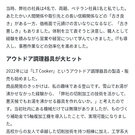
当時、弊社の社員は4名で、両親、ベテラン社員1名と私でした。
あたたかい人間関係や取引先との長い信頼関係などの「古き良
き」がある一方、価格面で元請けの言いなりになるなど、「古き
悪しき」もありました。体制を立て直そうと決意し、職人として
経験を積みながら営業や経営について学んでいきました。ITも導
入し、事務作業などの効率化を進めました。
アウトドア調理器具が大ヒット
2022年には「L.T Cooker」というアウトドア調理器具の製造・販
売も始めました。
商品開発のきっかけは、私の趣味である登山です。雪山でお湯が
沸かせなかった経験から、「弊社の切削加工の技術を活かして、
悪天候でもお湯を沸かせる器具を作れないか。」と考えたので
す。当初社内にある機械だけでは無理がありましたが、ものづく
り補助金で5軸複加工機を導入したことで、実現可能になりまし
た。
高校からの友人で卓越した切削技術を持つ相棒に加え、工学系大