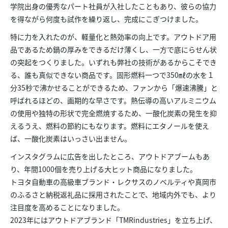
学院出身の優秀なパート社員が入社したこともあり、彼らの協力
を得ながら何度も試作を繰り返し、完成にこぎつけました。
特に力を入れたのが、軽量化と熱効率の向上です。アウトドア用
品であるため鍋の厚みをできるだけ薄くし、一方で底にらせん状
の突起をつくりました。いずれも弊社の技術があるからこそでき
る、誰も真似できない商品です。固形燃料一つで350㎖の水を１
分35秒で沸かせることができるため、ファンから「爆速沸騰」と
呼ばれるほどの、画期的な早さです。熱伝導の高いアルミニウム
の使用や独特の形状で完全燃焼するため、一酸化炭素の発生を抑
えるうえ、燃料の節約にもなります。燃料にエタノールを使え
ば、一酸化炭素はいっさい出ません。
インスタグラムに広告を出したところ、アウトドアブームもあ
り、年間1000個を売り上げる大ヒット商品になりました。
トヨタ自動車の高級車ブランド・レクサスのノベルティや真岡市
のふるさと納税返礼品に採用されたことで、地域内外でも、より
注目度を高めることになりました。
2023年にはアウトドアブランド「TMRindustries」を立ち上げ、