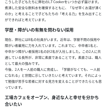
こうした子どもたちに弊社のL.T Cookerをいつか必ず届けます。
煮沸した安全な飲料水を確保するともに、「なぜ早くお湯が沸く
のか」と考えることで子どもたちの「考える力」を生み出すこと
ができればと考えています。
学歴・障がいの有無を問わない採用
現在、弊社には8名の社員がいます。近年は、学歴不問の採用や
障がい者雇用に力を入れています。これまでに、中卒者1名と、
中卒かつ障がい者採用1名の計2名が入社しました。この2人に共
通している長所が、非常に素直であることです。素直さは、職人
として最大の強みです。
今後、2人を一人前の職人に育成し、「学歴がなくても、一人前
になれる」と世間に示していきたいと考えています。それによっ
て勉強が苦手な若者に対する見方を変えることができたらとも思
っています。
工場カフェをオープン、身近な人と幸せを分かち
合いたい