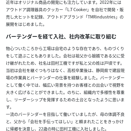
近年はオリジナル商品の開発にも注力しています。2022年には
アウトドア調理器具のクッカー「L.T Cooker」を自社で開発・販
売し大ヒットを記録、アウトドアブランド「TMRindustries」の
展開をはじめました。
バーテンダーを経て入社、社内改革に取り組む
物心ついたころから工場は自宅のような存在であり、ものづくり
をして遊ぶこともありました。会社は祖父から娘婿である父に受
け継がれたため、社名は田村工機ですが私と父の姓は戸頃です。
当初は会社を継ぐつもりはなく、高校卒業後は、静岡県で建設現
場の作業員とバーテンダーの仕事を経験しました。バーテンダー
として働く中では、幅広い背景を持つお客様との出会いで視野を
大きく広げることができました。のちに、組織内で多様性を尊重
し、リーダーシップを発揮するための土台となったように思いま
す。
一流のバーテンダーを目指して働いていましたが、母の体調不良
と、父から「会社を手伝ってほしい」と頼まれたことをきっかけ
に帰郷を決意し、22歳の時に田村工機に入社しました。