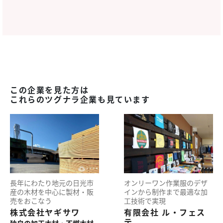
この企業を見た方は
これらのツグナラ企業も見ています
長年にわたり地元の日光市
オンリーワン作業服のデザ
産の木材を中心に製材・販
インから制作まで最適な加
売をおこなう
工技術で実現
株式会社ヤギサワ
有限会社 ル・フェス
テ
独自の加工木材・不燃木材