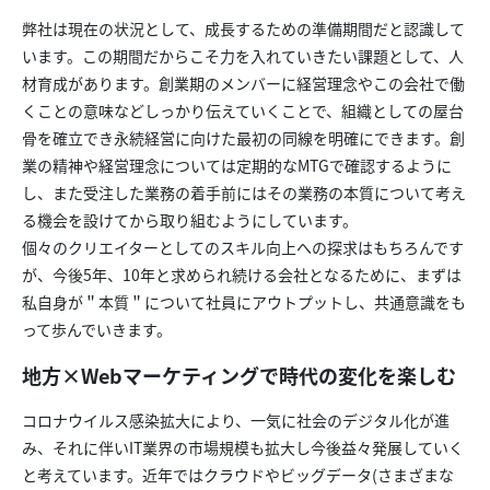
弊社は現在の状況として、成長するための準備期間だと認識して
います。この期間だからこそ力を入れていきたい課題として、人
材育成があります。創業期のメンバーに経営理念やこの会社で働
くことの意味などしっかり伝えていくことで、組織としての屋台
骨を確立でき永続経営に向けた最初の同線を明確にできます。創
業の精神や経営理念については定期的なMTGで確認するように
し、また受注した業務の着手前にはその業務の本質について考え
る機会を設けてから取り組むようにしています。
個々のクリエイターとしてのスキル向上への探求はもちろんです
が、今後5年、10年と求められ続ける会社となるために、まずは
私自身が＂本質＂について社員にアウトプットし、共通意識をも
って歩んでいきます。
地方×Webマーケティングで時代の変化を楽しむ
コロナウイルス感染拡大により、一気に社会のデジタル化が進
み、それに伴いIT業界の市場規模も拡大し今後益々発展していく
と考えています。近年ではクラウドやビッグデータ(さまざまな