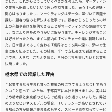
ました。これからどうしていくべきかを考えた時、マーケティン
グ業界へ転職したいという思いを持ちました。元々ITへの興味・
関心はありましたし、マーケティングはデータに基づいて課題を
探し、顧客の悩みを解決する仕事です。顧客からもらったもの以
上の利益や喜びを提供できることがマーケティングの醍醐味です
し、なにより自身のやりがいに繋がります。チャレンジすること
は好きだったため、まずは都内のITベンチャー企業に転職しまし
た。日々目まぐるしく変わるIT業界はとても興味深く、夢中で仕
事に取り組みました。その結果、半年で支社長まで到達すること
ができ、大きな手ごたえを感じ、自分の会社を興したいと起業を
決断しました。
栃木県での起業した理由
＂起業するなら生まれ育った故郷の役に立てるような会社であり
たい＂と思っていたため、宇都宮市に本社を置きました。実はは
じめ栃木県と東京都のどちらで起業するか迷っていました。弊社
のようなビジネスモデルの場合、ITリテラシーが高いとされてい
る都心の方が情報が集まるのも早く、スピード感を持ってサービ