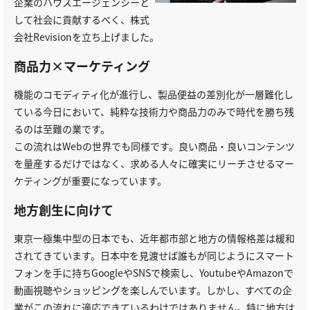
企業のハウスエージェンシーと
して社会に貢献するべく、株式
会社Revisionを立ち上げました。
商品力×マーケティング
機能のコモディティ化が進行し、製品便益の差別化が一層難化し
ている今日において、純粋な技術力や商品力のみで時代を勝ち残
るのは至難の業です。
この流れはWebの世界でも同様です。良い商品・良いコンテンツ
を量産するだけではなく、求める人々に確実にリーチさせるマー
ケティングが重要になっています。
地方創生に向けて
東京一極集中型の日本でも、近年都市部と地方の情報格差は緩和
されてきています。日本中を見渡せば誰もが同じようにスマート
フォンを手に持ちGoogleやSNSで検索し、YoutubeやAmazonで
動画視聴やショッピングを楽しんでいます。しかし、すべての企
業がこの流れに適応できているわけではありません。特に地方は