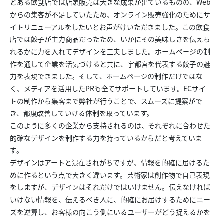
とある飲食店では店頭販売は大きな成果が出ているものの、Web
からの集客が不足していたため、オンライン販売強化のためにサ
イトリニューアルをしたいとお声がけいただきました。この飲食
店では餃子が主力商品だったため、いかにその美味しさを伝えら
れるかに力を入れてデザインを工夫しました。ホームページの制
作を通して企業を活気づけると共に、宇都宮を代表する餃子の魅
力を表現できました。そして、ホームページの制作だけではな
く、メディアを活用したPRも全てサポートしています。ECサイ
トの制作から集客まで弊社が行うことで、スムーズに提案がで
き、都度改善していける体制を取っています。
このように多くの企業から支持されるのは、それぞれに合わせた
的確なデザインを制作する力を持っているからだと考えていま
す。
デザインはアートと混在されがちですが、情報を的確に届けるた
めに作るという点で大きく違います。芸術家は創作物で自己表現
をしますが、デザインはそれだけではいけません。伝えなければ
いけない情報を、伝えるべき人に、的確にお届けするためにニー
ズを逆算し、お客様の向こう側にいるユーザーがどう捉えるかを