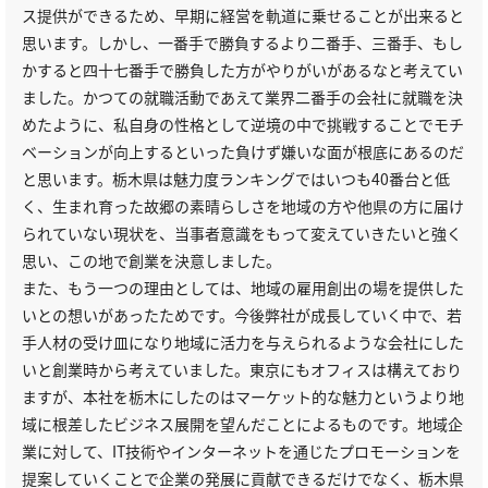
ス提供ができるため、早期に経営を軌道に乗せることが出来ると
思います。しかし、一番手で勝負するより二番手、三番手、もし
かすると四十七番手で勝負した方がやりがいがあるなと考えてい
ました。かつての就職活動であえて業界二番手の会社に就職を決
めたように、私自身の性格として逆境の中で挑戦することでモチ
ベーションが向上するといった負けず嫌いな面が根底にあるのだ
と思います。栃木県は魅力度ランキングではいつも40番台と低
く、生まれ育った故郷の素晴らしさを地域の方や他県の方に届け
られていない現状を、当事者意識をもって変えていきたいと強く
思い、この地で創業を決意しました。
また、もう一つの理由としては、地域の雇用創出の場を提供した
いとの想いがあったためです。今後弊社が成長していく中で、若
手人材の受け皿になり地域に活力を与えられるような会社にした
いと創業時から考えていました。東京にもオフィスは構えており
ますが、本社を栃木にしたのはマーケット的な魅力というより地
域に根差したビジネス展開を望んだことによるものです。地域企
業に対して、IT技術やインターネットを通じたプロモーションを
提案していくことで企業の発展に貢献できるだけでなく、栃木県