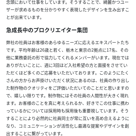
念頭において仕事をしています。そうすることで、綺麗かつユー
ザーが求めるものを分かりやすく表現したデザインを生み出すこ
とが出来ています。
急成長中のプロクリエイター集団
弊社の社員はお客様のあらゆるニーズに応えるエキスパートたち
です。平均年齢は26歳と若く、栃木と東京の2拠点に17名、その
他に業務委託の形で協力してくれるメンバーがいます。現在では
ありがたいことに、週に3回ほど入社希望の方と面接をさせてい
ただくほど多くのご応募をいただいております。このようにたく
さんの方からお声掛けいただく状況にあるのは、社員の作り出し
た制作物のクオリティをご評価いただいてのことだと思いますの
で、嬉しい限りです。制作物にはその社員の人間性が大きく現れ
ます。お客様のことを真に考えられるか、好きでこの仕事に携わ
っているかについては採用時も採用後も重要視しています。そう
することにより必然的に社員同士が常に互いを高め合えるように
なり、コミュニケーションが活性化し最適な提案やデザインを創
出することに繋がっています。