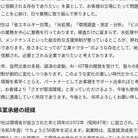
会に信頼される存在でありたい』を基として、お客様の立場にたって問
くことを心掛け、日々業務に取り組んで参りました。
現在は「省エネルギー対策」「水処理」「環境調査・測定・分析」「ビル
つの業務を中心に業務を行っております。検査だけに留まらず、水処理
理、メンテナンスといった総合的な支援体制が整っているところが、弊
みであります。皆さまにとっての“工業ドクター”のような存在として、
ら信頼され、必要とされる企業でありたいと考えております。
近年、自然災害の多発、経済の変動、AI・I0T等の開発を受けて、我々の
規制が劇的に変化しつつあります。このような変化の激しい時代だから
る情報を素早くとらえ、パートナーとしてお客様をサポート出来ればと
す。お客様より「さすが那須環境」と言っていただけるよう、今後も使
業務に邁進していく所存であります。今後とも、何卒よろしくお願い申
事業承継の経緯
弊社は環境省が設立された年と同年の1972年（昭和47年）に設立され、2
（令和3年度）でちょうど50周年を迎えます。創業時は、高度経済成長
問題化していた時期で、工場排水や排出ガスの測定を行っていたのです