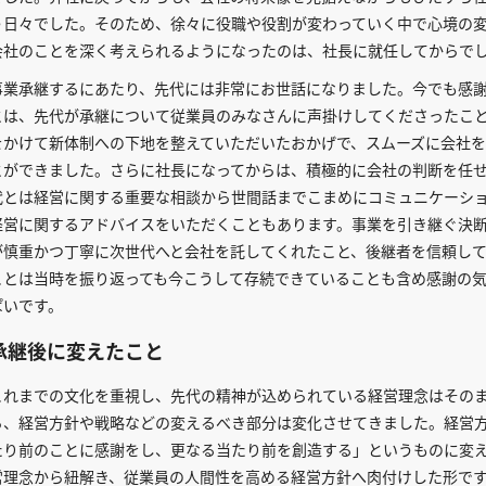
う日々でした。そのため、徐々に役職や役割が変わっていく中で心境の
会社のことを深く考えられるようになったのは、社長に就任してからで
事業承継するにあたり、先代には非常にお世話になりました。今でも感
とは、先代が承継について従業員のみなさんに声掛けしてくださったこ
をかけて新体制への下地を整えていただいたおかげで、スムーズに会社
とができました。さらに社長になってからは、積極的に会社の判断を任
代とは経営に関する重要な相談から世間話までこまめにコミュニケーシ
経営に関するアドバイスをいただくこともあります。事業を引き継ぐ決
が慎重かつ丁寧に次世代へと会社を託してくれたこと、後継者を信頼し
ことは当時を振り返っても今こうして存続できていることも含め感謝の
ぱいです。
承継後に変えたこと
これまでの文化を重視し、先代の精神が込められている経営理念はその
ら、経営方針や戦略などの変えるべき部分は変化させてきました。経営
たり前のことに感謝をし、更なる当たり前を創造する」というものに変
営理念から紐解き、従業員の人間性を高める経営方針へ肉付けした形で