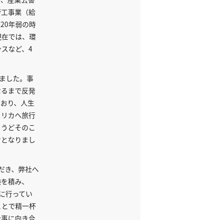
管工事業（給
20年弱の時
現在では、環
スなど、4
りました。事
なるまで反発
ており、人生
メリカへ旅行
ょうどそのこ
けとなりまし
だき、弊社へ
験を積み、
行に行ってい
ことで精一杯
仕事に向き合