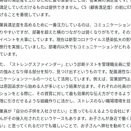
満足していただけるものは提供できません。CS（顧客満足度）の前にE
げることを重視しています。
業員満足度を高めるために一番注力しているのは、コミュニケーション
りやすいですが、部署を超えた横のつながりは弱くなりがちです。その
イベントを大事にしています。現在は新型コロナウイルス感染拡大の影
旅行を実施していました。部署内以外でもコミュニケーションがとれる
ています。
た、「ストレングスファインダー」という診断テストを管理職全員に受
の強みとなり得る部分を知り、見つけ出すというものです。配属適性な
ニケーションツールの一つとして活用しています。例えば、営業部門は
は原因追求から始める人が多いという結果が出ます。それぞれの社員の
ションをとる際に、その資質に対して最も効果的な伝え方ができるよう
限に引きだせるような組織作りに活かし、ストレスのない職場環境を目
業員が「自分の子供を入社させたい」と思ってもらえるような会社にす
んがその後入社されたというケースもあります。お子さんが身近で働く
い」と思ってくれるだけでも嬉しいことで、お子さんへ弊社を勧めてく