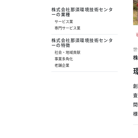
株式会社那須環境技術センタ
ーの業種
サービス業
専門サービス業
株式会社那須環境技術センタ
ーの特徴
世
社会・地域貢献
株
事業多角化
老舗企業
創
査
間
様