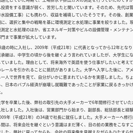
へ投資をする意識が弱く、苦労したと聞いています。そのため、先代は
排水設備工事）にも携わり、収益を補填していたそうです。その後、創業
期に、選択と集中の戦略を基に環境測定と水処理に事業を絞りました。
境測定と水処理のほか、省エネルギー対策やビルの設備管理・メンテナン
部門まで事業が拡大しています。
28歳の時に入社し、2009年（平成21年）に代表となってから12年とな
業承継は、中学生の頃から後を継ぐよう言われていましたが、大学生に
していました。理由として、将来海外で英語を使う仕事がしたいと考え
のレールを引かれることに抵抗がありました。大学へ入学した後に、ア
し一人で世界を見て、自分がいかに恵まれているかを実感しました。ち
ろ、日本のバブル経済が崩壊し就職難であったことが家業に戻るきっか
た。
大学を卒業した後、弊社の取引先の大手メーカーで6年間修行させていた
入社しました。入社後は、営業部門から始まり、副部長、総括部長と経
2009年（平成21年）の34歳で社長に就任しました。大手メーカーへ修
る間は、将来会社を継ぐという意識はまだ薄く、目の前の業務をこなす
でした。弊社に戻ってからも、会社の将来像を見据えながらもひたすら