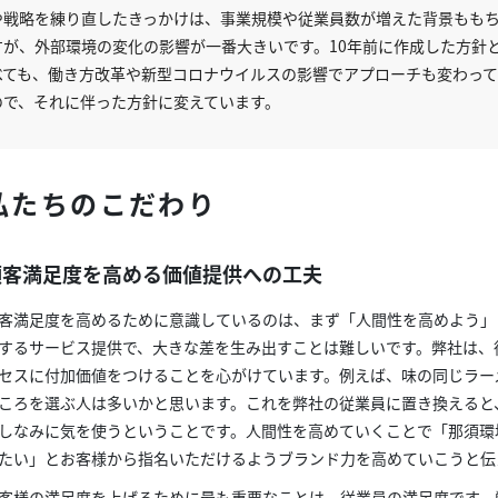
や戦略を練り直したきっかけは、事業規模や従業員数が増えた背景もも
すが、外部環境の変化の影響が一番大きいです。10年前に作成した方針
べても、働き方改革や新型コロナウイルスの影響でアプローチも変わっ
ので、それに伴った方針に変えています。
私たちのこだわり
顧客満足度を高める価値提供への工夫
客満足度を高めるために意識しているのは、まず「人間性を高めよう」
するサービス提供で、大きな差を生み出すことは難しいです。弊社は、
セスに付加価値をつけることを心がけています。例えば、味の同じラー
ころを選ぶ人は多いかと思います。これを弊社の従業員に置き換えると
しなみに気を使うということです。人間性を高めていくことで「那須環
たい」とお客様から指名いただけるようブランド力を高めていこうと伝
客様の満足度を上げるために最も重要なことは、従業員の満足度です。