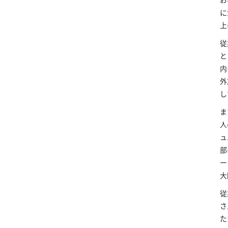
に
上
従
と
内
外
し
ま
人
ュ
部
ー
大
従
さ
た