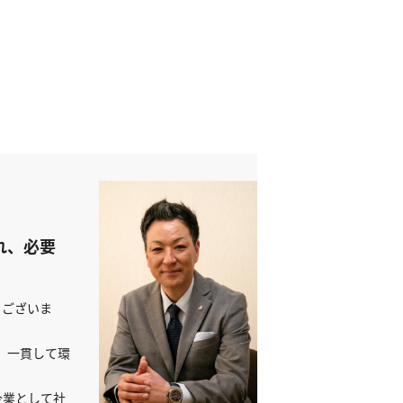
れ、必要
うございま
、一貫して環
企業として社