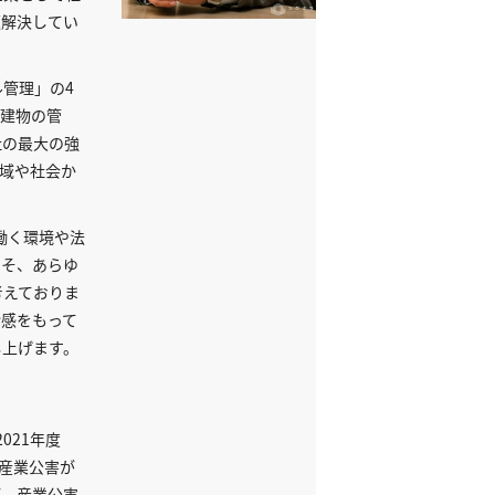
題解決してい
管理」の4
や建物の管
社の最大の強
地域や社会か
働く環境や法
こそ、あらゆ
考えておりま
命感をもって
し上げます。
021年度
で産業公害が
が、産業公害