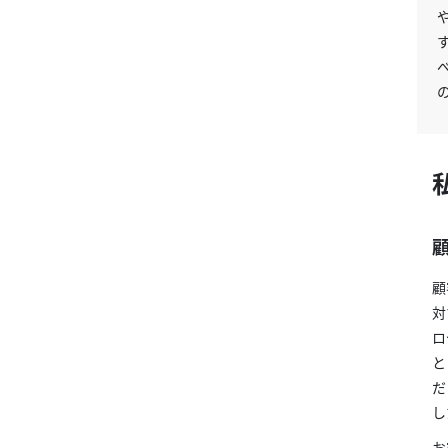
顧
対
ロ
と
だ
し
お