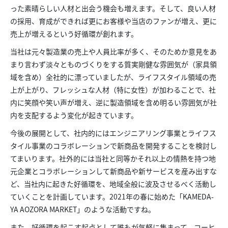
った素晴らしい人材と出会う機会も増えます。そして、良い人材
の採用、育成ができれば更にお客様や当店のファンが増え、更に
売上が増えるという好循環が創れます。
当社は元々製造業の売上や人員比率が多く、そのためか意見をあ
まり言わず淡々とものづくりをする質実剛健な雰囲気が（家具領
域を含め）全社的に漂っていましたが、ライフスタイル領域の売
上が上がり、フレッシュな人材（特に女性）が加わることで、社
内に笑顔や笑い声が増え、逆に製造領域を含め明るい雰囲気が社
内を支配するよう変化が起きています。
今後の展開として、社内的にはエンジニアリング事業とライフス
タイル事業のコラボレーションで新商品を開発することを検討し
てまいります。社外的には当社と同等かそれ以上の情熱を持つ地
元企業とコラボレーションして新商品や新サービスを産み出すな
ど、当社内に起きた好循環を、地域全般に波及させるべく活動し
ていくことを計画しています。2021年の春に始めた「KAMEDA-
YA AOZORA MARKET」のような活動ですね。
また、好循環を起こす起点として誰もが気軽に集まって、コーヒ