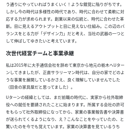
う通りにやっていればうまくいく！ような錯覚に陥りがちです。
しかし今の時代は多様性の時代であり、時代に合わせて柔軟に対
応する力が求められます。創業以来の伝統と、時代に合わせた革
新。目に見えるアウトプットと目に見えない仕組み。この辺のバ
ランスをとる力が「デザイン力」だと考え、当社の武器の一つと
して伸ばしてゆきたいと考えています。
次世代経営チームと事業承継
私は2015年に大手通信会社を辞めて東京から地元の栃木へUター
ンしてきましたが、正直サラリーマン時代は、自分の家でどのよ
うな事業を展開しているかさえ、良く理解していませんでした
（田舎の家具屋だと思ってました）。
Uターンの経緯としては、まだ前職の時代に、実家から社外取締
役への就任を要請されたことに始まります。所属する会社の許可
をもらって社外取締役になってから、家業の事業報告書や決算書
が送られてくるようになり、え？こんなことをやっていたの、と
驚いたのを今でも覚えています。家業の決算書を見ているうち