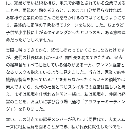
に、家業が高い技術を持ち、地元で必要とされている企業である
ことや、両親の年齢を考えると、このまま自分が帰らなければ、
お客様や従業員の皆さんに迷惑をかけるのでは？と思うようにな
り、最終的に家族の了承を得てUターンを決めました。ちょうど
子供が小学校に上がるタイミングだったというのも、ある意味運
命だったかもしれません。
実際に帰ってきてから、経営に携わっていくことになるわけです
が、先代の社長は30代から38年間社長を務めてきたため、過去
の経緯含めすべて把握している強みがある一方、ワンマン経営と
なるリスクも抱えているように見えました。当方は、家業で航空
機部品製造を担っていることを知らなかったぐらいその領域では
素人ですから、先代の社長と同じスタイルでの経営は難しいと考
え、まずは現場を仕切れる仲間と一緒に、私は現場を、仲間は経
営のことを、お互いに学び合う場（通称「アラフォーミーティン
グ」）を作りました。
幸い、この時点での課長メンバーが私とほぼ同世代で、大変スム
ーズに相互理解を図ることができ、私が代表に就任した今でも、