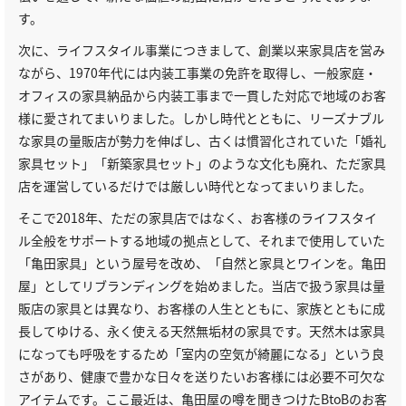
す。
次に、ライフスタイル事業につきまして、創業以来家具店を営み
ながら、1970年代には内装工事業の免許を取得し、一般家庭・
オフィスの家具納品から内装工事まで一貫した対応で地域のお客
様に愛されてまいりました。しかし時代とともに、リーズナブル
な家具の量販店が勢力を伸ばし、古くは慣習化されていた「婚礼
家具セット」「新築家具セット」のような文化も廃れ、ただ家具
店を運営しているだけでは厳しい時代となってまいりました。
そこで2018年、ただの家具店ではなく、お客様のライフスタイ
ル全般をサポートする地域の拠点として、それまで使用していた
「亀田家具」という屋号を改め、「自然と家具とワインを。亀田
屋」としてリブランディングを始めました。当店で扱う家具は量
販店の家具とは異なり、お客様の人生とともに、家族とともに成
長してゆける、永く使える天然無垢材の家具です。天然木は家具
になっても呼吸をするため「室内の空気が綺麗になる」という良
さがあり、健康で豊かな日々を送りたいお客様には必要不可欠な
アイテムです。ここ最近は、亀田屋の噂を聞きつけたBtoBのお客