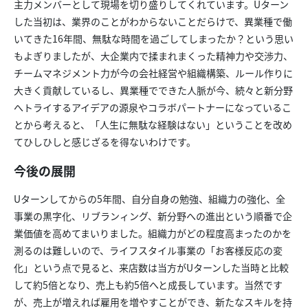
主力メンバーとして現場を切り盛りしてくれています。Uターン
した当初は、業界のことがわからないことだらけで、異業種で働
いてきた16年間、無駄な時間を過ごしてしまったか？という思い
もよぎりましたが、大企業内で揉まれまくった精神力や交渉力、
チームマネジメント力が今の会社経営や組織構築、ルール作りに
大きく貢献しているし、異業種でできた人脈が今、続々と新分野
へトライするアイデアの源泉やコラボパートナーになっているこ
とから考えると、「人生に無駄な経験はない」ということを改め
てひしひしと感じざるを得ないわけです。
今後の展開
Uターンしてからの5年間、自分自身の勉強、組織力の強化、全
事業の黒字化、リブランィング、新分野への進出という順番で企
業価値を高めてまいりました。組織力がどの程度高まったのかを
測るのは難しいので、ライフスタイル事業の「お客様反応の変
化」という点で見ると、来店数は当方がUターンした当時と比較
して約5倍となり、売上も約5倍へと成長しています。当然です
が、売上が増えれば雇用を増やすことができ、新たなスキルを持