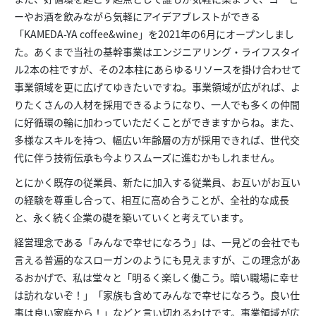
ーやお酒を飲みながら気軽にアイデアブレストができる
「KAMEDA-YA coffee&wine」を2021年の6月にオープンしまし
た。あくまで当社の基幹事業はエンジニアリング・ライフスタイ
ル2本の柱ですが、その2本柱にあらゆるリソースを掛け合わせて
事業領域を更に広げてゆきたいですね。事業領域が広がれば、よ
りたくさんの人材を採用できるようになり、一人でも多くの仲間
に好循環の輪に加わっていただくことができますからね。また、
多様なスキルを持つ、幅広い年齢層の方が採用できれば、世代交
代に伴う技術伝承も今よりスムーズに進むかもしれません。
とにかく既存の従業員、新たに加入する従業員、お互いがお互い
の経験を尊重し合って、相互に高め合うことが、全社的な成長
と、永く続く企業の礎を築いていくと考えています。
経営理念である「みんなで幸せになろう」は、一見どの会社でも
言える普遍的なスローガンのようにも見えますが、この理念があ
るおかげで、私は堂々と「明るく楽しく働こう。暗い職場に幸せ
は訪れないぞ！」「家族も含めてみんなで幸せになろう。良い仕
事は良い家庭から！」などと言い切れるわけです。事業領域が広