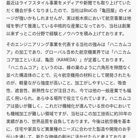
最近はライフスタイル事業をメディアや新聞でも取り上げていた
だく機会が多くなりましたので、当社はBtoCの「亀田屋」のイメ
ージが強いかもしれませんが、実は栃木県において航空事業は地
域を挙げて推進している中核的な産業になっており、当社は創業
以来ずっとこの分野で経験とノウハウを積み上げております。
そのエンジニアリング事業を代表する当社の強みは「ハニカムコ
ア」の加工であり、グローバル含めた航空機業界では「ハニカム
コア加工といえば、亀田（KAMEDA）」が定着しております。
「ハニカムコア」というのは、蜂の巣のように六角形を隙間なく
並べた構造体のことで、元々航空機用の材料として開発されたも
のが、軽量ながら強度が高いこと、加工がしやすいこと、吸音
性、遮音性、断熱性などが注目され、今では他の一般産業でも幅
広く用いられ、あらゆる場所で役立てられています。ハニカムコ
アは扱いが難しく、これだけ機械化が進んでいる世の中において
も機械加工が難しい領域ですが、当社はこの加工技術に約30年の
実績があり、世界品質を自負しております。今後は航空機を基本
に、住宅や家具など異業種のニーズに合わせた製造や開発のお手
伝いを通して、新たな価値の創出に活かせたらと考えておりま