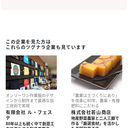
この企業を見た方は
これらのツグナラ企業も見ています
オンリーワン作業服のデザ
「農業は土づくりにあり」
インから制作まで最適な加
を信条に80年、農薬・有機
工技術で実現
肥料にこだわる
有限会社 ル・フェス
株式会社若山商店
テ
地産野菜農家と二人三脚で
作る「厳選食材」を活かし
80年以上も続く中で創意工