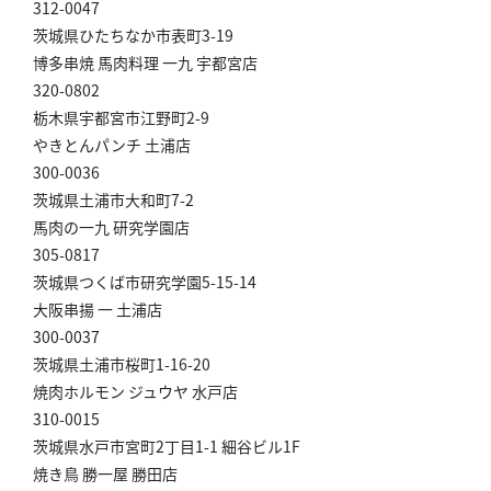
312-0047
茨城県ひたちなか市表町3-19
博多串焼 馬肉料理 一九 宇都宮店
320-0802
栃木県宇都宮市江野町2-9
やきとんパンチ 土浦店
300-0036
茨城県土浦市大和町7-2
馬肉の一九 研究学園店
305-0817
茨城県つくば市研究学園5-15-14
大阪串揚 一 土浦店
300-0037
茨城県土浦市桜町1-16-20
焼肉ホルモン ジュウヤ 水戸店
310-0015
茨城県水戸市宮町2丁目1-1 細谷ビル1F
焼き鳥 勝一屋 勝田店