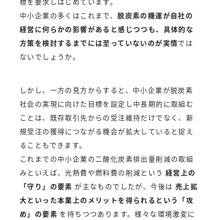
標を要求しはじめています。
中小企業の多くはこれまで、
脱炭素の機運が自社の
経営に何らかの影響があると感じつつも、具体的な
方策を検討するまでには至っていないのが実情
では
ないでしょうか。
しかし、一方の見方からすると、中小企業が脱炭素
社会の実現に向けた目標を設定し中長期的に取組む
ことは、既存取引先からの受注維持だけでなく、新
規受注の獲得につながる機会が拡大していると捉え
ることもできます。
これまでの中小企業の二酸化炭素排出量削減の取組
みといえば、光熱費や燃料費の削減という
経営上の
「守り」の要素
が主なものでしたが、今後は
売上拡
大といった本業上のメリットを得られるという「攻
め」の要素
を持ちつつあります。様々な環境激変に