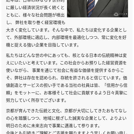
に厳しい経済状況が長く続くと
ともに、様々な社会問題が噴出
し、 弊社を取り巻く経営環境も
大きく変化しています。そんな中で、私たちは変化する企業とし
て、外部環境に適応し、内部環境を最適化しつつ、常に変化を好
機と捉える強い企業を目指しています。
私たちはどんな世の中にあっても、核となる日本の伝統精神は変
えにいたいと考えています。この社会からお預りした経営資源を
使いながら、 事業を通じて社会に有益な価値を提供するからこ
そ、弊社は存在を認められ、存続を許されると信じています。価
値創造とサービスの担い手である当社の社員は皆、「信用から信
頼」をモットーに、お客様そして社会に貢献するよう日々真摯に
努力していく所存でございます。
京都が育んできた伝統と文化、京都が大切にしてきたおもてなし
の心を踏襲しつつ、地域に根ざした誠実な企業として、よりよい
明日のために未来志向で事業に邁進して参ります。
今後とも引続きご理解とご支援を賜りますよう宜しくお願い申し