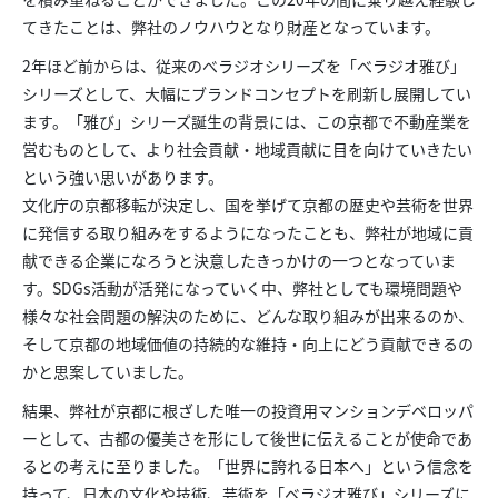
てきたことは、弊社のノウハウとなり財産となっています。
2年ほど前からは、従来のべラジオシリーズを「べラジオ雅び」
シリーズとして、大幅にブランドコンセプトを刷新し展開してい
ます。「雅び」シリーズ誕生の背景には、この京都で不動産業を
営むものとして、より社会貢献・地域貢献に目を向けていきたい
という強い思いがあります。
文化庁の京都移転が決定し、国を挙げて京都の歴史や芸術を世界
に発信する取り組みをするようになったことも、弊社が地域に貢
献できる企業になろうと決意したきっかけの一つとなっていま
す。SDGs活動が活発になっていく中、弊社としても環境問題や
様々な社会問題の解決のために、どんな取り組みが出来るのか、
そして京都の地域価値の持続的な維持・向上にどう貢献できるの
かと思案していました。
結果、弊社が京都に根ざした唯一の投資用マンションデベロッパ
ーとして、古都の優美さを形にして後世に伝えることが使命であ
るとの考えに至りました。「世界に誇れる日本へ」という信念を
持って、日本の文化や技術、芸術を「ベラジオ雅び」シリーズに