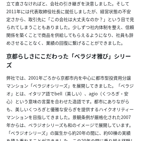
立て直さなければと、会社の引き継ぎを決意しました。そして
2011年には代表取締役社長に就任しましたが、経営状態の不安
定さから、取引先に「この会社は大丈夫なのか？」という目で見
られてしまうこともありました。少しずつ社内体制を整え、信頼
関係を築くことで商品を供給してもらえるようになり、社員も辞
めさせることなく、業績の回復に繋げることができました。
京都らしさにこだわった「ベラジオ雅び」シリー
ズ
弊社では、2001年ごろから京都市内を中心に都市型投資用分譲
マンション「ベラジオシリーズ」を展開してきました。「べラジ
オ」とは、イタリア語でbell（美しい）、agio（くつろぎ・安
心）という意味の言葉を合わせた造語です。都市にありながら
も、美しいくつろぎと優雅な安らぎを提供するハイクオリティー
マンションを目指してきました。景観条例が厳格化された2007
年からは、ベラジオシリーズも和のイメージで展開しています。
「べラジオシリーズ」の誕生から約20年の間に、約60棟の実績
を積み重ねることができました。この20年の間に乗り越え経験し