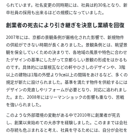
られています。社名変更の同時期には、社員は約30名となり、新
卒社員の採用も出来るほどの規模になっていました。
創業者の死去により引き継ぎを決意し業績を回復
2007年には、京都の景観条例が厳格化された影響で、新規物件
の供給ができない時期が長くありました。景観条例とは、眺望景
観を保全していくための決まりで、各地域の風景や特色に合わせ
たデザインの基準にしたがって京都らしい景観の形成をはかるも
のです。具体的には屋根瓦などの軒やひさしのデザインや、3階
以上の建物は1階の外壁より9㎝以上の間隔をあけるなど、多くの
規定が新たに設けられました。基準を満たす物件を供給するには
デザインの見直しやリフォームが必要となり、対応に追われまし
た。また、2008年にはリーマンショックの影響も重なり、苦戦
を強いられました。
このような外部環境の変動がある中で2010年に創業者が死去
し、創業以来始めての大赤字を経験しました。このままでは会社
の存続も危ぶまれると考え、社員を守るためには、自分が会社を