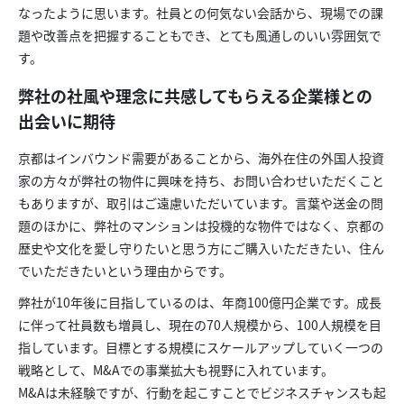
なったように思います。社員との何気ない会話から、現場での課
題や改善点を把握することもでき、とても風通しのいい雰囲気で
す。
弊社の社風や理念に共感してもらえる企業様との
出会いに期待
京都はインバウンド需要があることから、海外在住の外国人投資
家の方々が弊社の物件に興味を持ち、お問い合わせいただくこと
もありますが、取引はご遠慮いただいています。言葉や送金の問
題のほかに、弊社のマンションは投機的な物件ではなく、京都の
歴史や文化を愛し守りたいと思う方にご購入いただきたい、住ん
でいただきたいという理由からです。
弊社が10年後に目指しているのは、年商100億円企業です。成長
に伴って社員数も増員し、現在の70人規模から、100人規模を目
指しています。目標とする規模にスケールアップしていく一つの
戦略として、M&Aでの事業拡大も視野に入れています。
M&Aは未経験ですが、行動を起こすことでビジネスチャンスも起