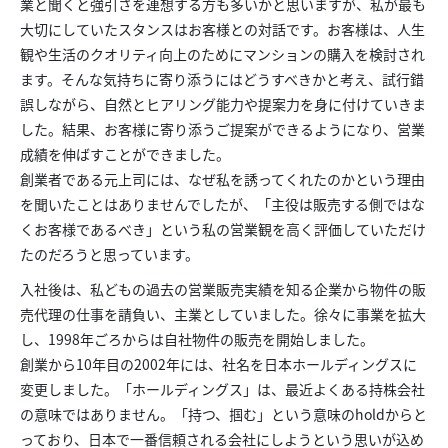
業と聞くと強引さを連想する方も多いかと思いますが、私が最も
大切にしていたスタンスはお客様との対話です。お客様は、人生
観や生活のクオリティ向上のためにマンションの購入を検討され
ます。そんな気持ちに寄り添うにはどうすべきかと考え、試行錯
誤しながら、自然とヒアリング能力や提案力を身に付けていきま
した。結果、お客様に寄り添うご提案ができるようになり、営業
成績を伸ばすことができました。
創業者である元上司には、なぜ私を誘ってくれたのかという理由
を聞いたことはありませんでしたが、「主役は販売する側ではな
くお客様であるべき」という私の営業観を高く評価していただけ
たのだろうと思っています。
入社後は、私どもの過去の営業販売実績を知る企業から物件の販
売代理の仕事を請負い、主業としていました。徐々に事業を拡大
し、1998年ごろからは自社物件の販売を開始しました。
創業から10年目の2002年には、社名を日本ホールディングスに
変更しました。「ホールディングス」は、最近よくある持株会社
の意味ではありません。「持つ、掴む」という意味のholdからと
っており、日本で一番信頼される会社にしようという思いが込め