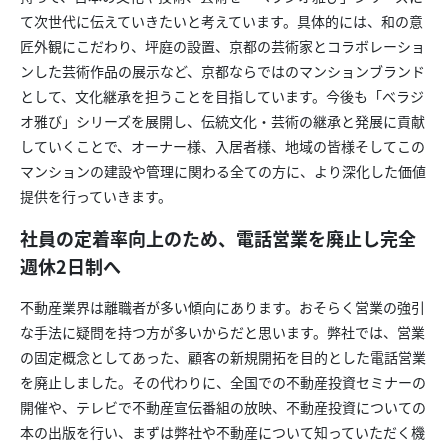
て次世代に伝えていきたいと考えています。具体的には、和の意
匠外観にこだわり、坪庭の設置、京都の芸術家とコラボレーショ
ンした芸術作品の展示など、京都ならではのマンションブランド
として、文化継承を担うことを目指しています。今後も「べラジ
オ雅び」シリーズを展開し、伝統文化・芸術の継承と発展に貢献
していくことで、オーナー様、入居者様、地域の皆様そしてこの
マンションの建設や管理に関わる全ての方に、より深化した価値
提供を行っていきます。
社員の定着率向上のため、電話営業を廃止し完全
週休2日制へ
不動産業界は離職者が多い傾向にあります。おそらく営業の強引
な手法に疑問を持つ方が多いからだと思います。弊社では、営業
の固定概念としてあった、顧客の新規開拓を目的とした電話営業
を廃止しました。その代わりに、全国での不動産投資セミナーの
開催や、テレビで不動産宣伝番組の放映、不動産投資についての
本の出版を行い、まずは弊社や不動産について知っていただく機