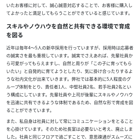
いたお客様に対して、誠心誠意対応することで、お客様に購入し
てよかったと満足してもらうことができていると感じています。
スキルやノウハウを自然と共有できる環境で育成
を図る
近年は毎年4～5人の新卒採用を行っていますが、採用時は応募者
の誠実さを最も重視しています。誠実でさえあれば、先輩社員か
ら可愛がってもらえますし、自然と周りが「この子に育ってもら
いたい」と自発的に育てようとしたり、気に掛け合ったりするよ
うな社内文化が出来ていきます。弊社では基本的に5人程度のグ
ループ体制をとり、責任者1人、中堅社員2名、若手社員2名とい
う構成にしています。先輩社員や上司が後輩にスキルやノウハウ
を迅速に共有できるような体制であるため、自然な形で育成を図
ることができています。
また、私自身は社員に対して常にコミュニケーションをとること
を心掛けています。そのため社長室は必要ないと考え、廃止しま
した。社員と同じフロアで過ごすことで、意思疎通がスムーズに