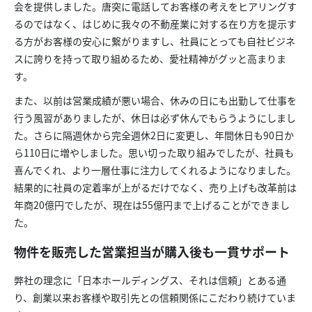
会を提供しました。唐突に電話してお客様の考えをヒアリングす
るのではなく、はじめに我々の不動産業に対する在り方を提示す
る方がお客様の安心に繋がりますし、社員にとっても自社ビジネ
スに誇りを持って取り組めるため、愛社精神がグッと高まりま
す。
また、以前は営業成績が悪い場合、休みの日にも出勤して仕事を
行う風習がありましたが、休日は必ず休んでもらうようにしまし
た。さらに隔週休から完全週休2日に変更し、年間休日も90日か
ら110日に増やしました。思い切った取り組みでしたが、社員も
喜んでくれ、より一層仕事に注力してくれるようになりました。
結果的に社員の定着率が上がるだけでなく、売り上げも改革前は
年商20億円でしたが、現在は55億円まで上げることができまし
た。
物件を販売した営業担当が購入後も一貫サポート
弊社の理念に「日本ホールディングス、それは信頼」とある通
り、創業以来お客様や取引先との信頼関係にこだわり続けていま