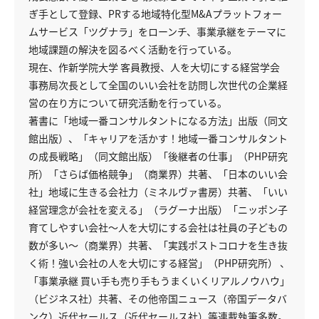
ぎ手として登録、PRする地域特化型M&Aプラットフォー
ムサービス「ツグナラ」をローンチ、事業承継をテーマに
地域課題の解決を図るべく活動を行っている。
現在、作新学院大学 客員教授、人を大切にする経営学会
事務局次長として全国のいい会社を訪問し次世代の企業経
営の在り方について研究活動を行っている。
著書に「地域一番コンサルタントになる方法」出版（同文
館出版）、「キャリアを活かす！地域一番コンサルタント
の成長戦略」（同文館出版）「後継者の仕事」（PHP研究
所）「さらば価格競争」（商業界）共著、「日本のいい会
社」地域に生きる会社力（ミネルヴァ書房）共著、「いい
経営理念が会社を変える」（ラグーナ出版）「ニッポン子
育てしやすい会社～人を大切にする会社は社員の子どもの
数が多い～（商業界）共著、「実践ポストコロナを生き抜
く術！強い会社の人を大切にする経営」（PHP研究所） 、
「事業承継 買い手も売り手もうまくいくリアルノウハウ」
（ビジネス社）共著、その他帝国ニュース（帝国データバ
ンク）近代セールス（近代セールス社）等連載執筆多数。