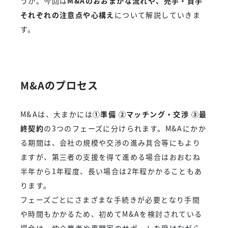
うか。今回は
M&Aのおおまかな流れや、売手・買手
それぞれの注意点や心構え
について解説していきま
す。
M&Aのプロセス
M&Aは、大まかには
①準備 ②マッチング・交渉 ③最
終契約
の3つのフェーズに分けられます。M&Aにかか
る期間は、会社の規模や交渉の進み具合等にもより
ますが、第三者の支援を得て進める場合はおおむね
半年から1年程度、長い場合は2年程かかることもあ
ります。
フェーズごとにさまざまな手続きが必要となり手間
や時間もかかるため、初めてM&Aを検討されている
場合は、仲介業者や専門家のサポートを受けながら