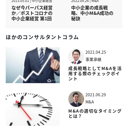
2023.05.01 | 中小企業経営
2022.09.26 | M&A
なぜ今パーパス経営
中小企業の成長戦
か／ポストコロナの
略、中小M&A成功の
中小企業経営 第1回
秘訣
ほかのコンサルタントコラム
2021.04.25
事業承継
成長戦略としてM&Aを活
用する際のチェックポイ
ント
2021.06.29
M&A
M&Aの適切なタイミング
とは？