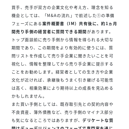
買手、売手が双方の企業文化や考え方、理念を知る
機会としては、「M&Aの流れ」で前述した①の準備
フェーズにある
案件概要書（IM）共有後に、約1ヵ月
間売り手側の経営者に質問できる期間
があります。
トップ面談前に売り手側から情報を得られる大切な
期間であり、この期間をより有効的に使うには、質
問リストを作成して売り手企業に聞きたいことを可
視化し、情報を整理してから売り手企業に提示する
ことをお勧めします。経営者としての生き方や企業
文化が近ければ、承継後もうまく引き継げる可能性
は高く、相乗効果により期待以上の成長を見込める
かもしれません。
また買い手側としては、既存取引先との契約内容や
不良資産、簿外債務など、売り手側のマイナス部分
も気になるところではありますが、
デリケートな質
問はデューデリジェンスのフェーズで専門家を通じ