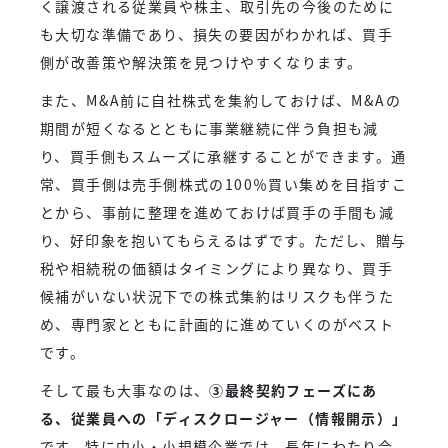
く譲渡される従業員や株主、取引先の今後のために
も大切な準備であり、損失の要因がわかれば、買手
側が改善策や解決策を見つけやすくなります。
また、M&A前に自社株式を集約しておけば、M&Aの
期間が短くなるとともに事業継続に伴う負担も減
り、買手側もスムーズに承継することができます。通
常、買手側は売手側株式の100％買い集めを目指すこ
とから、事前に整理を進めておけば買手の手間も減
り、好印象を抱いてもらえるはずです。ただし、贈与
税や相続税の価額はタイミングにより異なり、買手
候補がいない状況下での株式集約はリスクも伴うた
め、専門家とともに計画的に進めていくのがベスト
です。
そして最も大事なのは、
③最終契約フェーズにあ
る、従業員への「ディスクロージャー（情報開示）」
です。特に中小・小規模企業では、長年にわたり会