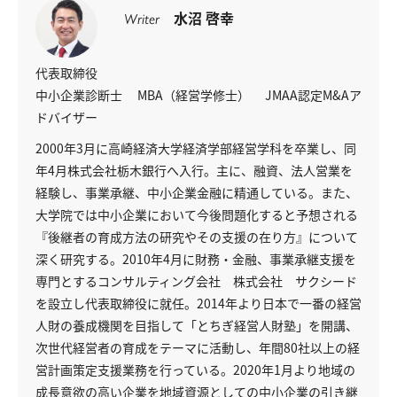
水沼 啓幸
Writer
代表取締役
中小企業診断士
MBA（経営学修士）
JMAA認定M&Aア
ドバイザー
2000年3月に高崎経済大学経済学部経営学科を卒業し、同
年4月株式会社栃木銀行へ入行。主に、融資、法人営業を
経験し、事業承継、中小企業金融に精通している。また、
大学院では中小企業において今後問題化すると予想される
『後継者の育成方法の研究やその支援の在り方』について
深く研究する。2010年4月に財務・金融、事業承継支援を
専門とするコンサルティング会社 株式会社 サクシード
を設立し代表取締役に就任。2014年より日本で一番の経営
人財の養成機関を目指して「とちぎ経営人財塾」を開講、
次世代経営者の育成をテーマに活動し、年間80社以上の経
営計画策定支援業務を行っている。2020年1月より地域の
成長意欲の高い企業を地域資源としての中小企業の引き継