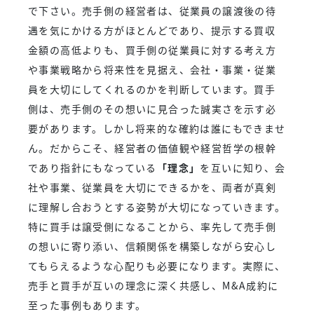
で下さい。売手側の経営者は、従業員の譲渡後の待
遇を気にかける方がほとんどであり、提示する買収
金額の高低よりも、買手側の従業員に対する考え方
や事業戦略から将来性を見据え、会社・事業・従業
員を大切にしてくれるのかを判断しています。買手
側は、売手側のその想いに見合った誠実さを示す必
要があります。しかし将来的な確約は誰にもできませ
ん。だからこそ、経営者の価値観や経営哲学の根幹
であり指針にもなっている
「理念」
を互いに知り、会
社や事業、従業員を大切にできるかを、両者が真剣
に理解し合おうとする姿勢が大切になっていきます。
特に買手は譲受側になることから、率先して売手側
の想いに寄り添い、信頼関係を構築しながら安心し
てもらえるような心配りも必要になります。実際に、
売手と買手が互いの理念に深く共感し、M&A成約に
至った事例もあります。