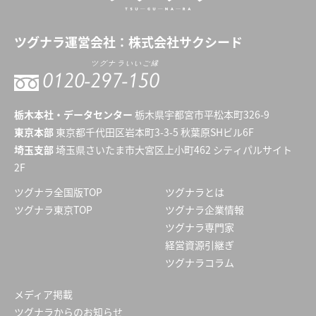
ツグナラ
運営会社：
株式会社サクシード
ツグナラいいご縁
0120-
297-150
栃木本社・データセンター
栃木県宇都宮市平松本町326-9
東京本部
東京都千代田区岩本町3-3-5 秋葉原SHビル6F
埼玉支部
埼玉県さいたま市大宮区上小町462 シティパルサイト
2F
ツグナラ全国版TOP
ツグナラとは
ツグナラ東京TOP
ツグナラ企業情報
ツグナラ専門家
経営資源引継ぎ
ツグナラコラム
メディア掲載
ツグナラからのお知らせ