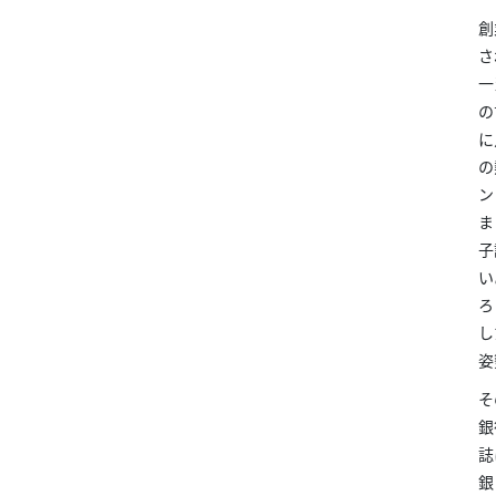
創
さ
一
の
に
の
ン
ま
子
い
ろ
し
姿
そ
銀
誌
銀