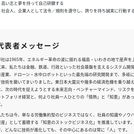
高い志と夢を持って自己研鑚する
社会人、企業人として法令／規則を遵守し、誇りを持ち誠実に行動す
代表者メッセージ
弊社は1965年、エネルギー革命の波に揺れる福島・いわきの地で産声を
以来、私たちは金融、鉄道、行政といった社会基盤を支えるシステム開
車産業、ドローン・水中ロボットといった最先端の研究開発まで、多岐
で技術を磨いてまいりました。東日本大震災や幾多の経済危機を乗り越
は、次の時代を捉えようとする未来志向・ベンチャーマインド、リスク
ートフォリオ経営と、何より社員一人ひとりの「情熱」と「知恵」があ
す。
私たちは今、単なる労働集約型のビジネスではなく、社員の知識やノウ
資産」として蓄積する「知恵のストックビジネス化」を推進しています
で、どんなに技術が進化しても、その中心にあるのは常に「人」です。