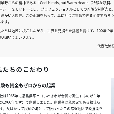
業時からの精神である「Cool Heads, but Warm Hearts（冷静な頭
い心）」をモットーにし、 プロフェッショナルとしての冷徹な判断力と
る温かい人間性。この両輪をもって、真に社会に貢献できる企業であろ
います。
私たちは地域に根ざしながら、世界を見据えた挑戦を続けて、100年企業
切り開いてまいります。
代表取締役
私たちのこだわり
経験も資金もゼロからの起業
社は1965年に福島県平市（いわき市が合併で誕生するのが１年
の1966年です）で創業しました。創業者は私の父である鷺佳弘
す。父はかつて炭鉱の町として賑わったこの常磐地区で飲食業を