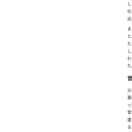
し
仕
出
ま
と
た
し
わ
た
父
基
っ
曾
盛
る