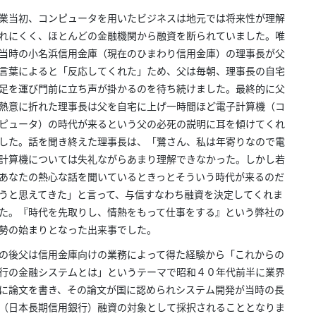
業当初、コンピュータを用いたビジネスは地元では将来性が理解
れにくく、ほとんどの金融機関から融資を断られていました。唯
当時の小名浜信用金庫（現在のひまわり信用金庫）の理事長が父
言葉によると「反応してくれた」ため、父は毎朝、理事長の自宅
足を運び門前に立ち声が掛かるのを待ち続けました。最終的に父
熱意に折れた理事長は父を自宅に上げ一時間ほど電子計算機（コ
ピュータ）の時代が来るという父の必死の説明に耳を傾けてくれ
した。話を聞き終えた理事長は、「鷺さん、私は年寄りなので電
計算機については失礼ながらあまり理解できなかった。しかし若
あなたの熱心な話を聞いているときっとそういう時代が来るのだ
うと思えてきた」と言って、与信すなわち融資を決定してくれま
た。『時代を先取りし、情熱をもって仕事をする』という弊社の
勢の始まりとなった出来事でした。
の後父は信用金庫向けの業務によって得た経験から「これからの
行の金融システムとは」というテーマで昭和４０年代前半に業界
に論文を書き、その論文が国に認められシステム開発が当時の長
（日本長期信用銀行）融資の対象として採択されることとなりま