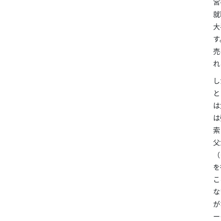
営
就
大
す
売
れ
し
と
は
は
索
父
（
を
こ
な
が
ー