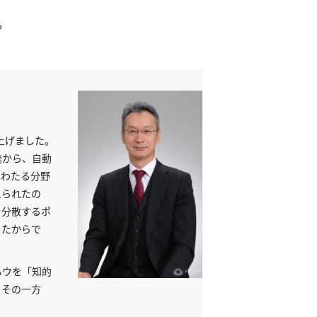
る
上げました。
発から、自動
にわたる分野
えられたの
を分散するポ
ったからで
ハウを「知的
。その一方