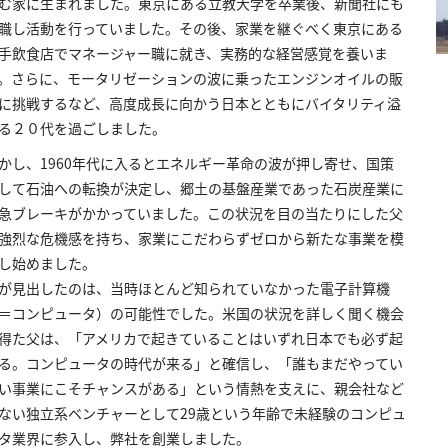
む家に生まれました。東京にある立教大学を卒業後、新聞社にも
職し活動を行っていました。その後、家業を継ぐべく東京にある
手飲食店でマネージャー職に就き、実務的な経営感覚を養いま
。さらに、モータリゼーションの波に乗ったエンジンオイルの販
に挑戦するなど、高度成長に向かう日本とともにバイタリティ溢
る２０代を過ごしました。
かし、1960年代に入るとエネルギー革命の波が押し寄せ、国策
して石油への転換が決定し、郷土の基盤産業であった石炭産業に
急ブレーキがかかっていました。この状況を目の当たりにした父
強烈な危機感を持ち、家業にこだわらずゼロから新たな事業を模
し始めました。
が見出したのは、当時ほとんど知られていなかった電子計算機
＝コンピュータ）の可能性でした。米国の状況を詳しく聞く機会
得た父は、「アメリカで起きていることはいずれ日本でも必ず起
る。コンピュータの時代が来る」と確信し、「誰もまだやってい
い事業にこそチャンスがある」という情熱を支えに、親会社など
ない独立系ベンチャーとして29歳という年齢で未経験のコンピュ
タ業界に参入し、弊社を創業しました。