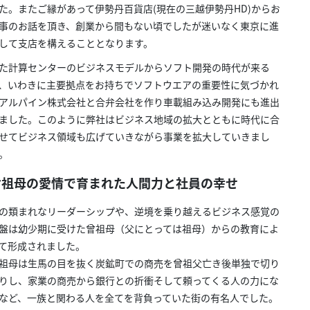
た。またご縁があって伊勢丹百貨店(現在の三越伊勢丹HD)からお
事のお話を頂き、創業から間もない頃でしたが迷いなく東京に進
して支店を構えることとなります。
た計算センターのビジネスモデルからソフト開発の時代が来る
、いわきに主要拠点をお持ちでソフトウエアの重要性に気づかれ
アルパイン株式会社と合弁会社を作り車載組み込み開発にも進出
ました。このように弊社はビジネス地域の拡大とともに時代に合
せてビジネス領域も広げていきながら事業を拡大していきまし
。
曾祖母の愛情で育まれた人間力と社員の幸せ
の類まれなリーダーシップや、逆境を乗り越えるビジネス感覚の
盤は幼少期に受けた曾祖母（父にとっては祖母）からの教育によ
て形成されました。
祖母は生馬の目を抜く炭鉱町での商売を曾祖父亡き後単独で切り
りし、家業の商売から銀行との折衝そして頼ってくる人の力にな
など、一族と関わる人を全てを背負っていた街の有名人でした。