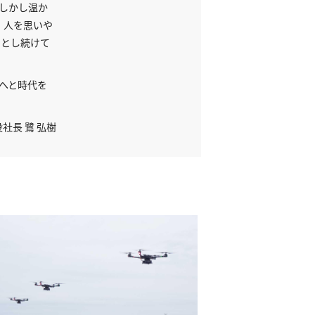
脳、しかし温か
、人を思いや
うとし続けて
へと時代を
社長 鷺 弘樹