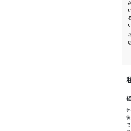
創
弊
後
で