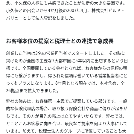
念、小久保の人柄にも共感できたことが決断の大きな要因です。
小久保との出会いから4か月後の2007年4月、株式会社ビルド・
バリューとして法人登記をしました。
お客様本位の提案と税理士との連携で急成長
創業した当初は3名の営業担当者でスタートしました。その時に
掲げたのが全国の主要な7大都市圏に5年以内に出店するという目
標です。全国展開している会社となれば、お客様からの信頼の獲
得にも繋がりますし、得られた信頼は働いている営業担当者にと
ってもプラスになります。8年目となる現在では、本社含め、全
26拠点まで拡大できました。
弊社の強みは、お客様第一主義でご提案している部分です。一般
的な保険代理店の場合、取り扱う保険会社や商品に偏りが起きが
ちです。その方が目先の売上は立てやすいからです。弊社では、
とことこんお客様に向き合い、最良なご提案を何より大事にして
います。加えて、税理士法人のグループに所属していることも大