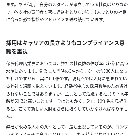
ます。ある程度、自分のスタイルが確立している社員ばかりなの
で、各支社の責任者と密に連絡をとりながら、1人ひとりの社員
に合った形で指摘やアドバイスを送り続けています。
採用はキャリアの長さよりもコンプライアンス意
識を重視
保険代理店業界においては、弊社の社員数の伸び率は非常に高い
水準にあります。創業した当時の3名から、8年で約330人になっ
たわけですから、実に110倍です。現時点では人財に恵まれてい
る弊社も課題を抱えています。経験者中心の採用戦略のため避け
られないことではありますが、主力として活躍する社員の平均年
齢が50歳と高いことです。今はともかく、5年、10年先を見据え
ると、若くて新しい人財をさらに増やしていかなければなりませ
ん。
弊社が求める人財の条件として、最も重視しているのが、コンプ
ライアンス意識の高さになります。これを持ち合わせていない