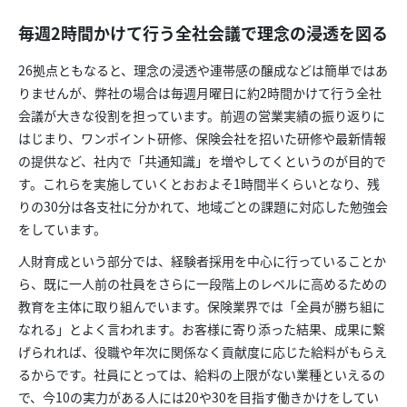
毎週2時間かけて行う全社会議で理念の浸透を図る
26拠点ともなると、理念の浸透や連帯感の醸成などは簡単ではあ
りませんが、弊社の場合は毎週月曜日に約2時間かけて行う全社
会議が大きな役割を担っています。前週の営業実績の振り返りに
はじまり、ワンポイント研修、保険会社を招いた研修や最新情報
の提供など、社内で「共通知識」を増やしてくというのが目的で
す。これらを実施していくとおおよそ1時間半くらいとなり、残
りの30分は各支社に分かれて、地域ごとの課題に対応した勉強会
をしています。
人財育成という部分では、経験者採用を中心に行っていることか
ら、既に一人前の社員をさらに一段階上のレベルに高めるための
教育を主体に取り組んでいます。保険業界では「全員が勝ち組に
なれる」とよく言われます。お客様に寄り添った結果、成果に繋
げられれば、役職や年次に関係なく貢献度に応じた給料がもらえ
るからです。社員にとっては、給料の上限がない業種といえるの
で、今10の実力がある人には20や30を目指す働きかけをしてい