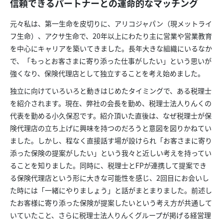
信頼できるパートナーとの運命的なマッチング
元々私は、第一生命を皮切りに、アリコジャパン（現メットライ
フ生命）、アクサ生命で、20年以上にわたり主に営業や営業教育
を中心にキャリアを築いてきました。長年大きな組織にいるなか
で、「もっとお客さまに寄り添った仕事がしたい」という思いが
強くなり、保険代理店として独立することを考え始めました。
独立に向けていろいろと動きはじめたタイミングで、ある税理士
を紹介されます。現在、弊社の会長を勤め、税理士法人りんくの
代表を勤める小久保忍です。紹介頂いた直後は、なぜ税理士が保
険代理店の立ち上げに興味を持つのだろうと意図を図りかねてい
ました。しかし、程なく直接話す場が設けられ「お客さまに寄り
添った保険の提案がしたい」という我々と近しい考えを持ってい
ることを知りました。同時に、税理士とFPが連携して提案でき
る保険代理店という形に大きな可能性を感じ、2回目にお会いし
た時には「一緒にやりましょう」と話がまとまりました。前述し
たお客様に寄り添った保険が提案したいという考え方が共通して
いていたこと、さらに税理士法人りんくグループが掲げる経営理