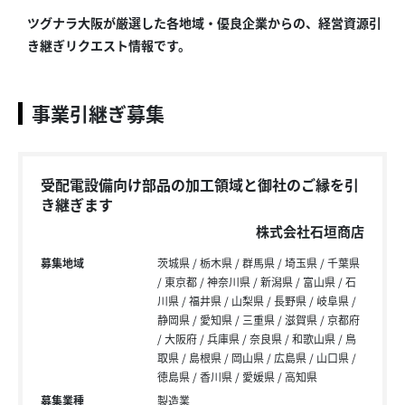
ツグナラ大阪が厳選した各地域・優良企業からの、経営資源引
き継ぎリクエスト情報です。
事業引継ぎ募集
受配電設備向け部品の加工領域と御社のご縁を引
き継ぎます
株式会社石垣商店
募集地域
茨城県
栃木県
群馬県
埼玉県
千葉県
東京都
神奈川県
新潟県
富山県
石
川県
福井県
山梨県
長野県
岐阜県
静岡県
愛知県
三重県
滋賀県
京都府
大阪府
兵庫県
奈良県
和歌山県
鳥
取県
島根県
岡山県
広島県
山口県
徳島県
香川県
愛媛県
高知県
募集業種
製造業