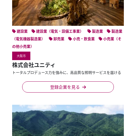
建設業
建設業（電気・設備工事業）
製造業
製造業
（電気機器製造業）
卸売業
小売・飲食業
小売業（そ
の他小売業）
大阪市
株式会社ユニティ
トータルプロデュース力を強みに、高品質な照明サービスを届ける
登録企業を見る