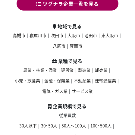
ツグナラ企業一覧を見る
地域で見る
高槻市
|
寝屋川市
|
吹田市
|
大阪市
|
池田市
|
東大阪市
|
八尾市
|
箕面市
業種で見る
農業・林業・漁業
|
建設業
|
製造業
|
卸売業
|
小売・飲食業
|
金融・保険業
|
不動産業
|
運輸通信業
|
電気・ガス業
|
サービス業
企業規模で見る
従業員数
30人以下
|
30~50人
|
50人〜100人
|
100~500人
|