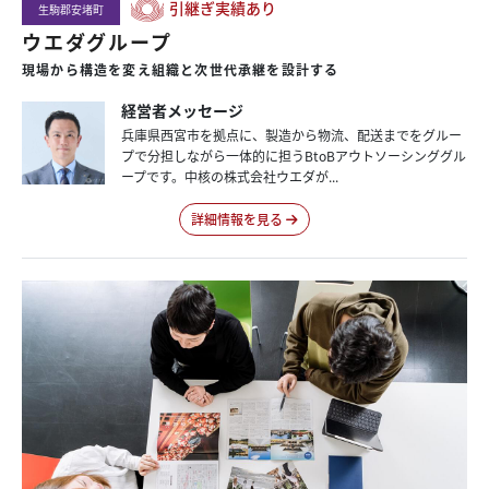
引継ぎ実績あり
生駒郡安堵町
ウエダグループ
現場から構造を変え組織と次世代承継を設計する
経営者メッセージ
兵庫県西宮市を拠点に、製造から物流、配送までをグルー
プで分担しながら一体的に担うBtoBアウトソーシンググル
ープです。中核の株式会社ウエダが...
詳細情報を見る