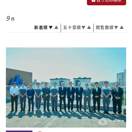
9
件
新着順
▼
▲
五十音順
▼
▲
閲覧数順
▼
▲