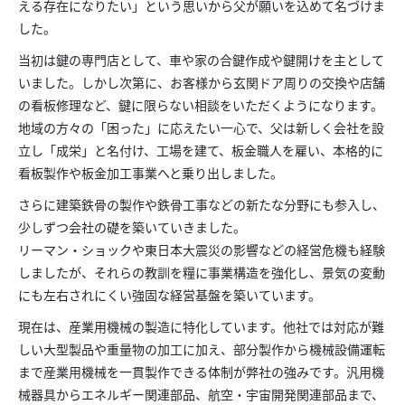
える存在になりたい」という思いから父が願いを込めて名づけま
した。
当初は鍵の専門店として、車や家の合鍵作成や鍵開けを主として
いました。しかし次第に、お客様から玄関ドア周りの交換や店舗
の看板修理など、鍵に限らない相談をいただくようになります。
地域の方々の「困った」に応えたい一心で、父は新しく会社を設
立し「成栄」と名付け、工場を建て、板金職人を雇い、本格的に
看板製作や板金加工事業へと乗り出しました。
さらに建築鉄骨の製作や鉄骨工事などの新たな分野にも参入し、
少しずつ会社の礎を築いていきました。
リーマン・ショックや東日本大震災の影響などの経営危機も経験
しましたが、それらの教訓を糧に事業構造を強化し、景気の変動
にも左右されにくい強固な経営基盤を築いています。
現在は、産業用機械の製造に特化しています。他社では対応が難
しい大型製品や重量物の加工に加え、部分製作から機械設備運転
まで産業用機械を一貫製作できる体制が弊社の強みです。汎用機
械器具からエネルギー関連部品、航空・宇宙開発関連部品まで、