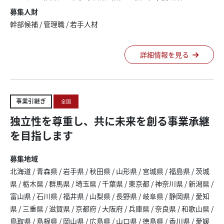
募集人財
幹部候補 / 管理職 / 若手人材
詳細情報を見る
事業引継ぎ
全国
独立性を尊重し、共に未来を創る事業承継
を目指します
募集地域
北海道
/
青森県
/
岩手県
/
秋田県
/
山形県
/
宮城県
/
福島県
/
茨城
県
/
栃木県
/
群馬県
/
埼玉県
/
千葉県
/
東京都
/
神奈川県
/
新潟県
/
富山県
/
石川県
/
福井県
/
山梨県
/
長野県
/
岐阜県
/
静岡県
/
愛知
県
/
三重県
/
滋賀県
/
京都府
/
大阪府
/
兵庫県
/
奈良県
/
和歌山県
/
鳥取県
/
島根県
/
岡山県
/
広島県
/
山口県
/
徳島県
/
香川県
/
愛媛