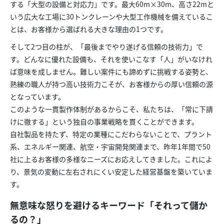
する「大型の設備と対応力」です。最大60m×30m、高さ22mと
いう広大な工場に30トンクレーンや大型工作機械を備えているこ
とは、お客様から選ばれる大きな理由の1つです。
そして2つ目の柱が、「最後までやり遂げる信頼の技術力」で
す。どんなに優れた設備も、それを使いこなす「人」がいなけれ
ば意味を成しません。難しい案件にも諦めずに挑戦する姿勢と、
熟練の職人が持つ高い技術力こそが、お客様からの厚い信頼の源
となっています。
このような一貫製作体制があるからこそ、私たちは、「常に下請
けに徹する」という独自の事業戦略を貫くことができます。
自社製品を持たず、特定の業種にこだわらないことで、プラント
系、エネルギー関連、航空・宇宙開発関連まで、昨年1年間で50
社に上るお客様の多様なニーズにお応えしてきました。これによ
り、景気の変動に左右されにくい安定した経営基盤を築いていま
す。
無意味な怒りを避けるキーワード「それって儲か
るの？」