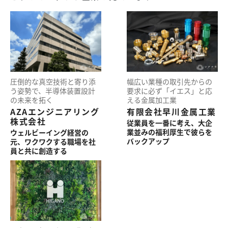
圧倒的な
真空技術と
寄り添
幅広い業種の
取引先からの
う
姿勢で、
半導体装置設計
要求に
必ず「イエス」と
応
の
未来を
拓く
える金属加工業
AZAエンジニアリング
有限会社早川金属工業
株式会社
従業員を一番に考え、
大企
業並みの
福利厚生で
彼らを
ウェルビーイング
経営の
バックアップ
元、
ワクワクする
職場を
社
員と
共に
創造する