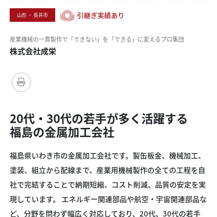
引継ぎ実績あり
山形 ・ 長井市
産業機械の
一貫製作で
「できない」を
「できる」に
変える
プロ集団
株式会社成栄
20代・
30代の
若手が
多く
活躍する
福島の
金属加工会社
福島県いわき市の金属加工会社です。製缶板金、機械加工、
塗装、組立から配線まで、産業用機械製作の全ての工程を自
社で完結することで納期短縮、コスト削減、品質の安定を実
現しています。 エネルギー関連部品や航空・宇宙関連部品な
ど、分野を問わず幅広く対応しており、20代、30代の若手