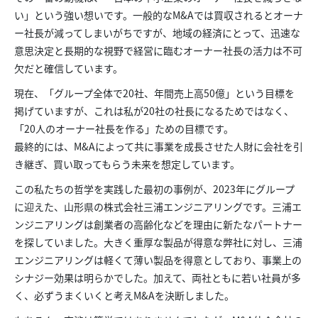
い」という強い想いです。一般的なM&Aでは買収されるとオーナ
ー社長が減ってしまいがちですが、地域の経済にとって、迅速な
意思決定と長期的な視野で経営に臨むオーナー社長の活力は不可
欠だと確信しています。
現在、「グループ全体で20社、年間売上高50億」という目標を
掲げていますが、これは私が20社の社長になるためではなく、
「20人のオーナー社長を作る」ための目標です。
最終的には、M&Aによって共に事業を成長させた人財に会社を引
き継ぎ、買い取ってもらう未来を想定しています。
この私たちの哲学を実践した最初の事例が、2023年にグループ
に迎えた、山形県の株式会社三浦エンジニアリングです。三浦エ
ンジニアリングは創業者の高齢化などを理由に新たなパートナー
を探していました。大きく重厚な製品が得意な弊社に対し、三浦
エンジニアリングは軽くて薄い製品を得意としており、事業上の
シナジー効果は明らかでした。加えて、両社ともに若い社員が多
く、必ずうまくいくと考えM&Aを決断しました。