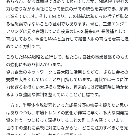
もちろん、交渉は簡単ではありませんでしたが、M&A仲介会社の
力も借りながら両社にとって最良の形での統合を実現でき、順調
に進んでいます。そして何より、このM&Aは私たちの哲学が単な
る理想論ではないことの証明でもあります。現在、三浦エンジニ
アリングに元々在籍していた役員の1人を将来の社長候補として
育成しており、今後もM&Aと並行して経営人財の育成を着実に進
めていく方針です。
こうしたM&A戦略と並行して、私たちは自社の事業基盤そのもの
の強化にも取り組んでいます。
協力企業のネットワークも最大限に活用しながら、さらに会社の
規模を大きくしていくことを目指しています。現状では一つに注
力せざるを得ない大規模な案件も、将来的には複数同時に動かせ
るような強固な体制を整えていくことが目標です。
一方で、半導体や脱炭素といった成長分野の需要を捉えたい思い
はありつつも、市場トレンドの変化が非常に早く、多大な開発投
資を伴う一つに絞って深掘りすることの難しさも感じています。
世の中の流れに柔軟に対応しながらも、どこに注力すべきかを見