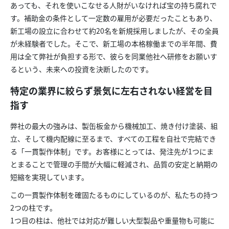
あっても、それを使いこなせる人財がいなければ宝の持ち腐れで
す。補助金の条件として一定数の雇用が必要だったこともあり、
新工場の設立に合わせて約20名を新規採用しましたが、その全員
が未経験者でした。そこで、新工場の本格稼働までの半年間、費
用は全て弊社が負担する形で、彼らを同業他社へ研修をお願いす
るという、未来への投資を決断したのです。
特定の業界に絞らず景気に左右されない経営を目
指す
弊社の最大の強みは、製缶板金から機械加工、焼き付け塗装、組
立、そして機内配線に至るまで、すべての工程を自社で完結でき
る「一貫製作体制」です。お客様にとっては、発注先が1つにま
とまることで管理の手間が大幅に軽減され、品質の安定と納期の
短縮を実現しています。
この一貫製作体制を確固たるものにしているのが、私たちの持つ
2つの柱です。
1つ目の柱は、他社では対応が難しい大型製品や重量物も可能に