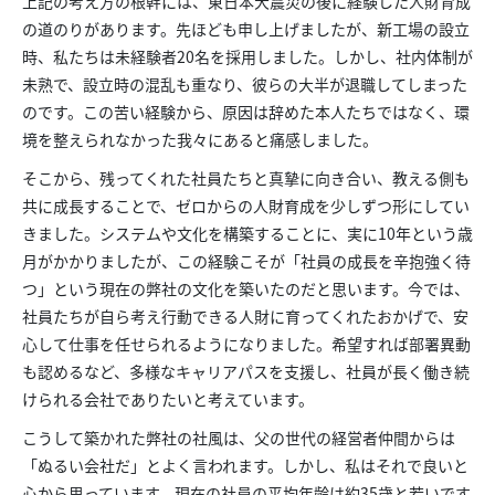
上記の考え方の根幹には、東日本大震災の後に経験した人財育成
の道のりがあります。先ほども申し上げましたが、新工場の設立
時、私たちは未経験者20名を採用しました。しかし、社内体制が
未熟で、設立時の混乱も重なり、彼らの大半が退職してしまった
のです。この苦い経験から、原因は辞めた本人たちではなく、環
境を整えられなかった我々にあると痛感しました。
そこから、残ってくれた社員たちと真摯に向き合い、教える側も
共に成長することで、ゼロからの人財育成を少しずつ形にしてい
きました。システムや文化を構築することに、実に10年という歳
月がかかりましたが、この経験こそが「社員の成長を辛抱強く待
つ」という現在の弊社の文化を築いたのだと思います。今では、
社員たちが自ら考え行動できる人財に育ってくれたおかげで、安
心して仕事を任せられるようになりました。希望すれば部署異動
も認めるなど、多様なキャリアパスを支援し、社員が長く働き続
けられる会社でありたいと考えています。
こうして築かれた弊社の社風は、父の世代の経営者仲間からは
「ぬるい会社だ」とよく言われます。しかし、私はそれで良いと
心から思っています。現在の社員の平均年齢は約35歳と若いです