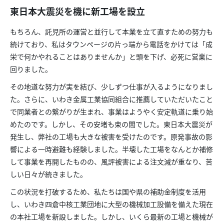
東日本大震災を機に新工場を設立
もちろん、託児所の運営と並行して本業を立て直すための努力も
続けており、私はタウンページの片っ端から電話をかけては「成
栄で何かやれることはありませんか」と頭を下げ、必死に営業に
回りました。
その地道な努力が実を結び、少しずつ仕事が入るようになりまし
た。さらに、いわき金属工業協同組合に推薦していただいたこと
で同業者との繋がりが生まれ、事業はようやく安定軌道に乗り始
めたのです。しかし、その安堵も束の間でした。東日本大震災が
発生し、弊社の工場も大きな被害を受けたのです。原発事故の影
響による一時避難も経験しました。半壊した工場をなんとか補修
して事業を再開したものの、風評被害による注文減が重なり、苦
しい日々が続きました。
この状況を打破するため、私たちは国や県の補助金制度を活用
し、いわき四倉中核工業団地に大型の機械加工設備を備えた現在
の本社工場を新設しました。しかし、いくら最新の工場と機械が