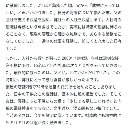
に就職しました。2年ほど勤務した頃、父から「成栄に入ってほ
しい」と声がかかりました。自分の将来について悩んだ末、父の
会社を支える決意を固め、弊社への入社を決意します。入社時の
役職は専務という肩書きでしたが、実際には特定の役割に縛られ
ることなく、現場の管理から細かな雑務まで、あらゆる業務をこ
なしていました。一通りの仕事を経験し、忙しくも充実した日々
でした。
しかし、入社から数年が経った2000年代初頭、会社は深刻な経
営不振に陥り、15名ほどいた社員は次々と会社を去っていきまし
た。最終的に残ったのは、父と私、わずか2人だけでした。この
時期が、弊社にとって最も経営が厳しかった頃です。
鍵屋の店舗2階で24時間運営の託児所を始めたこともありまし
た。日中の子供たちの世話は、基本的に私の担当でした。そして
夜は、寝静まった子供たちの横で「少しでも足しになれば」と内
職の電球検査をするなど、文字通り、寝る間もない毎日でした。
当時の辛さは、今でも鮮明に覚えています。財務的にも精神的に
もギリギリの状態が長く続きました。