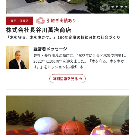
引継ぎ実績あり
東京・江東区
株式会社長谷川萬治商店
「木を守る。木を生かす。」
100年企業の
持続可能な
社会づくり
経営者メッセージ
弊社・長谷川萬治商店は、1922年に江東区木場で創業し、
2022年に100周年を迎えました。「木を守る。木を生か
す。」をミッションに掲げ、木...
詳細情報を見る