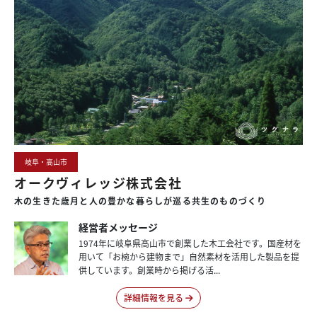
岐阜・高山市
オークヴィレッジ株式会社
木の生きた
歳月と
人の
豊かな
暮らしが
巡る
共生の
ものづくり
経営者メッセージ
1974年に岐阜県高山市で創業した木工会社です。国産材を
用いて「お椀から建物まで」自然素材を活用した製品を提
供しています。創業時から掲げる活...
詳細情報を見る