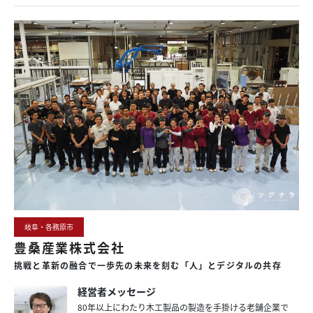
岐阜・各務原市
豊桑産業株式会社
挑戦と
革新の
融合で
一歩先の
未来を
刻む
「人」と
デジタルの
共存
経営者メッセージ
80年以上にわたり木工製品の製造を手掛ける老舗企業で