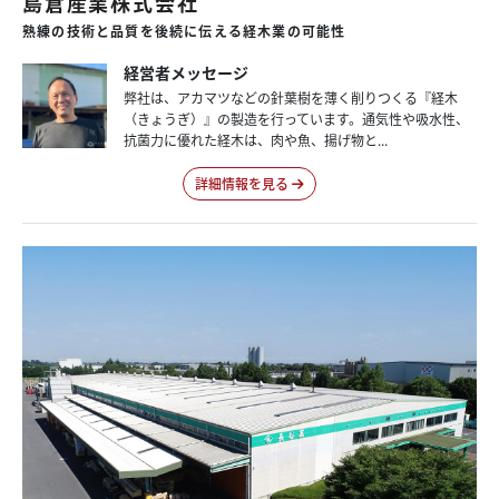
島倉産業株式会社
熟練の
技術と
品質を
後続に
伝える
経木業の
可能性
経営者メッセージ
弊社は、アカマツなどの針葉樹を薄く削りつくる『経木
（きょうぎ）』の製造を行っています。通気性や吸水性、
抗菌力に優れた経木は、肉や魚、揚げ物と...
詳細情報を見る